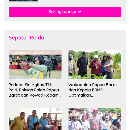
Selengkapnya
Seputar Polda
Perkuat Sinergitas TNI-
Wakapolda Papua Barat
Polri, Polwan Polda Papua
dan Kepala BRMP
Barat dan Kowad Kodam
Optimalkan
XVIII/Kasuari Gelar
Pengembangan Benih
Ekshibisi Menembak
Jagung untuk Ketahanan
Persahabatan
Pangan Papua Barat