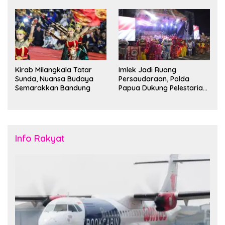
Kantong Parkir
Bandung Siap Sambut 25
Duta Besar
Kirab Milangkala Tatar
Imlek Jadi Ruang
Sunda, Nuansa Budaya
Persaudaraan, Polda
Semarakkan Bandung
Papua Dukung Pelestarian
Budaya di Tanah Papua
Info Rakyat