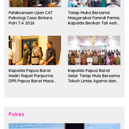
Pelaksanaan Ujian CAT
Tatap Muka Bersama
Psikologi Casis Bintara
Masyarakat Fanindi Pantai,
Polri T.A 2026
Kapolda Berikan Tali Asih
dan Bakti Kesehatan
Kapolda Papua Barat
Kapolda Papua Barat
Hadiri Rapat Paripurna
Gelar Tatap Mula Bersama
DPR Papua Barat Masa
Tokoh Lintas Agama dan
Persidangan Ke-I
Kerukunan Keluarga Suku
Tahun2026
Nusantara di Manokwari
Polres