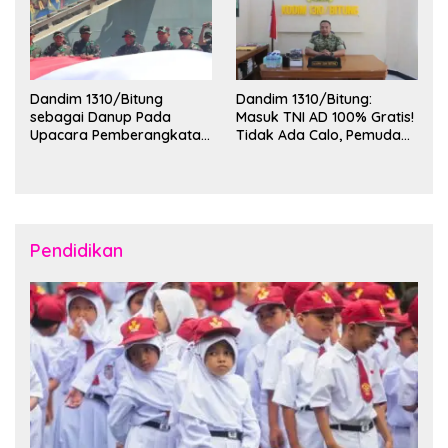
Dandim 1310/Bitung
Dandim 1310/Bitung:
sebagai Danup Pada
Masuk TNI AD 100% Gratis!
Upacara Pemberangkatan
Tidak Ada Calo, Pemuda
Karya Bakti Skala Besar
Bitung-Minut Silakan
Kodam XIII/Merdeka TA
Daftar
2026 ke Kepulauan Talaud
dan Sangihe
Pendidikan