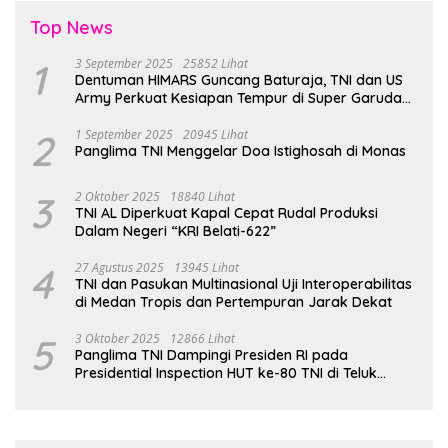
Top News
1
3 September 2025
25852 Lihat
Dentuman HIMARS Guncang Baturaja, TNI dan US
Army Perkuat Kesiapan Tempur di Super Garuda
Shield 2025
2
1 September 2025
20945 Lihat
Panglima TNI Menggelar Doa Istighosah di Monas
3
2 Oktober 2025
18840 Lihat
TNI AL Diperkuat Kapal Cepat Rudal Produksi
Dalam Negeri “KRI Belati-622”
4
27 Agustus 2025
13945 Lihat
TNI dan Pasukan Multinasional Uji Interoperabilitas
di Medan Tropis dan Pertempuran Jarak Dekat
5
3 Oktober 2025
12866 Lihat
Panglima TNI Dampingi Presiden RI pada
Presidential Inspection HUT ke-80 TNI di Teluk
Jakarta