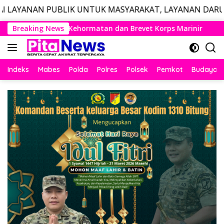
IK UNTUK MASYARAKAT, LAYANAN DARURAT CALL CENTER 
Langsung
revet Korps Marinir
Breaking News
Panglima TNI dan Menhan RI Yakin
ke
konten
Indeks
Mabes
Polda
Polres
Polsek
Pemkot
Budaya