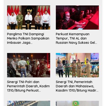
Korps Marinir
Panglima TNI Dampingi
Perkuat Kemampuan
Menko Polkam Sampaikan
Tempur, TNI AL dan
Imbauan Jaga
Russian Navy Sukses Gelar
Kondusivitas Bangsa
Latihan ORRUDA 2026
Sinergi TNI-Polri dan
Sinergi TNI, Pemerintah
Pemerintah Daerah, Kodim
Daerah dan Mahasiswa,
1310/Bitung Perkuat
Kasdim 1310/Bitung Hadiri
Ketertiban dan Keamanan
Penerimaan Mahasiswa
Wilayah Kota Bitung
KKT Unsrat Manado di
Kota Bitung