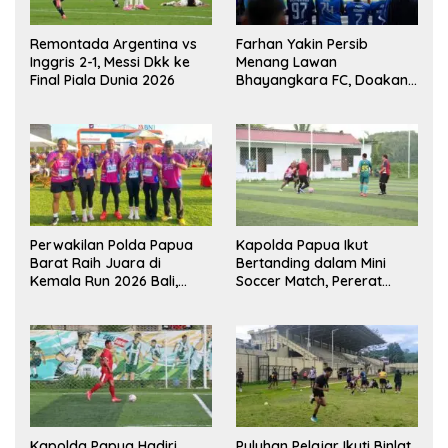
Remontada Argentina vs
Farhan Yakin Persib
Inggris 2-1, Messi Dkk ke
Menang Lawan
Final Piala Dunia 2026
Bhayangkara FC, Doakan
Kembali Jadi Juara Liga
Perwakilan Polda Papua
Kapolda Papua Ikut
Barat Raih Juara di
Bertanding dalam Mini
Kemala Run 2026 Bali,
Soccer Match, Pererat
Harumkan Nama Daerah
Kebersamaan Personel di
Bulan Ramadan
Kapolda Papua Hadiri
Puluhan Pelajar Ikuti Binlat