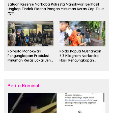
Satuan Reserse Narkoba Polresta Manokwari Berhasil
Ungkap Tindak Pidana Pangan Minuman Keras Cap Tikus
(CT)
Polresta Manokwari
Polda Papua Musnahkan
Pengungkapan Produksi
6,3 Kilogram Narkotika
Minuman Keras Lokal Jenis
Hasil Pengungkapan
Cap Tikus di Distrik Tanah
Jaringan Lintas Wilayah
Rubuh
Februari 2026
Berita Kriminal