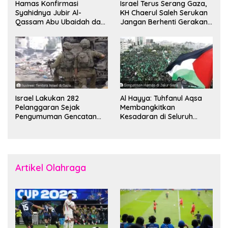
Hamas Konfirmasi
Israel Terus Serang Gaza,
Syahidnya Jubir Al-
KH Chaerul Saleh Serukan
Qassam Abu Ubaidah dan
Jangan Berhenti Gerakan
Komandan Mohammed
Boikot
Sinwar
Israel Lakukan 282
Al Hayya: Tuhfanul Aqsa
Pelanggaran Sejak
Membangkitkan
Pengumuman Gencatan
Kesadaran di Seluruh
Senjata
Dunia
Artikel Olahraga