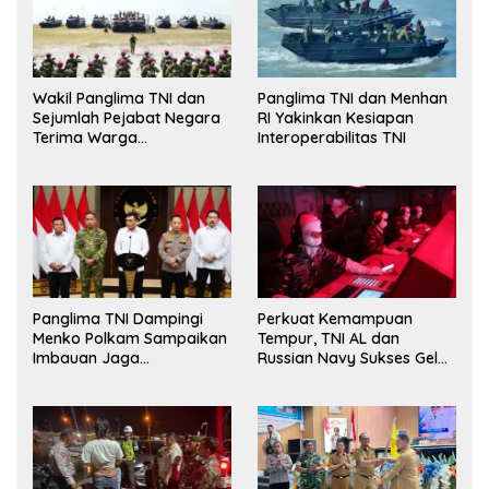
Wakil Panglima TNI dan
Panglima TNI dan Menhan
Sejumlah Pejabat Negara
RI Yakinkan Kesiapan
Terima Warga
Interoperabilitas TNI
Kehormatan dan Brevet
Korps Marinir
Panglima TNI Dampingi
Perkuat Kemampuan
Menko Polkam Sampaikan
Tempur, TNI AL dan
Imbauan Jaga
Russian Navy Sukses Gelar
Kondusivitas Bangsa
Latihan ORRUDA 2026