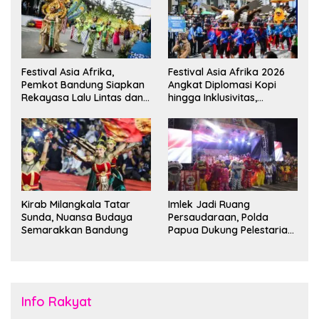
Festival Asia Afrika,
Festival Asia Afrika 2026
Pemkot Bandung Siapkan
Angkat Diplomasi Kopi
Rekayasa Lalu Lintas dan
hingga Inklusivitas,
Kantong Parkir
Bandung Siap Sambut 25
Duta Besar
Kirab Milangkala Tatar
Imlek Jadi Ruang
Sunda, Nuansa Budaya
Persaudaraan, Polda
Semarakkan Bandung
Papua Dukung Pelestarian
Budaya di Tanah Papua
Info Rakyat