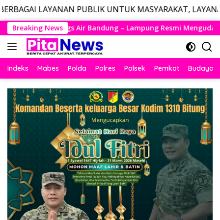
AN PUBLIK UNTUK MASYARAKAT, LAYANAN DARURAT CALL
Langsung
g – Lampung Resmi Mengudara, Husein Kembali Layani Rute Be
Breaking News
ke
konten
Indeks
Mabes
Polda
Polres
Polsek
Pemkot
Budaya