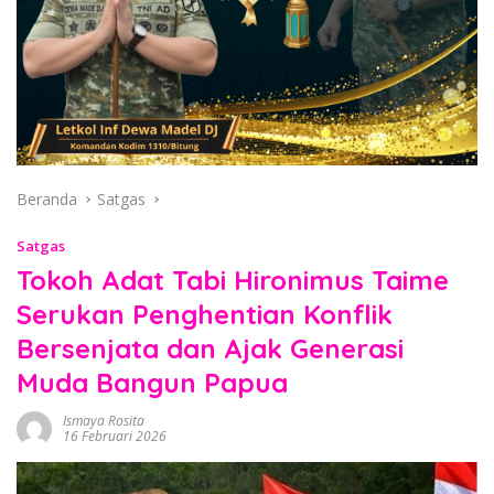
Beranda
Satgas
Satgas
Tokoh Adat Tabi Hironimus Taime
Serukan Penghentian Konflik
Bersenjata dan Ajak Generasi
Muda Bangun Papua
Ismaya Rosita
16 Februari 2026