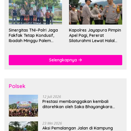
Sinergitas TNI–Polri Jaga
Kapolres Jayapura Pimpin
Fakfak Tetap Kondusif,
Apel Pagi, Pererat
Ibadah Minggu Palem
Silaturahmi Lewat Halal
Berlangsung Aman dan
Bihalal
Khidmat
Selengkapnya
Polsek
12 Juli 2026
Prestasi membanggakan kembali
ditorehkan oleh Saka Bhayangkara
Polsek Banjarsari
23 Mei 2026
Aksi Pemalangan Jalan di Kampung