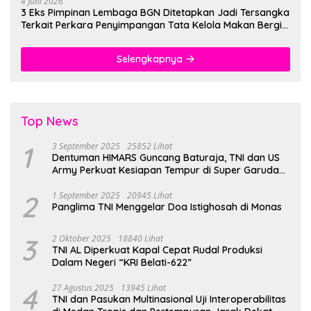
4 Juni 2026
3 Eks Pimpinan Lembaga BGN Ditetapkan Jadi Tersangka
Terkait Perkara Penyimpangan Tata Kelola Makan Bergizi
Gratis
Selengkapnya
Top News
1
3 September 2025
25852 Lihat
Dentuman HIMARS Guncang Baturaja, TNI dan US
Army Perkuat Kesiapan Tempur di Super Garuda
Shield 2025
2
1 September 2025
20945 Lihat
Panglima TNI Menggelar Doa Istighosah di Monas
3
2 Oktober 2025
18840 Lihat
TNI AL Diperkuat Kapal Cepat Rudal Produksi
Dalam Negeri “KRI Belati-622”
4
27 Agustus 2025
13945 Lihat
TNI dan Pasukan Multinasional Uji Interoperabilitas