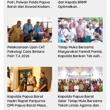
Polri, Polwan Polda Papua
dan Kepala BRMP
Barat dan Kowad Kodam
Optimalkan
XVIII/Kasuari Gelar
Pengembangan Benih
Ekshibisi Menembak
Jagung untuk Ketahanan
Persahabatan
Pangan Papua Barat
Pelaksanaan Ujian CAT
Tatap Muka Bersama
Psikologi Casis Bintara
Masyarakat Fanindi Pantai,
Polri T.A 2026
Kapolda Berikan Tali Asih
dan Bakti Kesehatan
Kapolda Papua Barat
Kapolda Papua Barat
Hadiri Rapat Paripurna
Gelar Tatap Mula Bersama
DPR Papua Barat Masa
Tokoh Lintas Agama dan
Persidangan Ke-I
Kerukunan Keluarga Suku