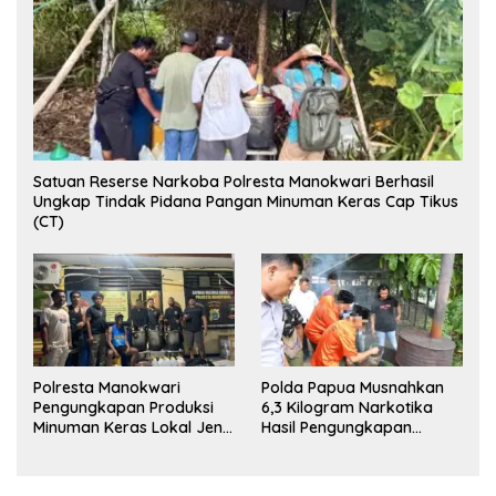
Satuan Reserse Narkoba Polresta Manokwari Berhasil
Ungkap Tindak Pidana Pangan Minuman Keras Cap Tikus
(CT)
Polresta Manokwari
Polda Papua Musnahkan
Pengungkapan Produksi
6,3 Kilogram Narkotika
Minuman Keras Lokal Jenis
Hasil Pengungkapan
Cap Tikus di Distrik Tanah
Jaringan Lintas Wilayah
Rubuh
Februari 2026