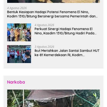
4 Agustus 2026
Bentuk Kesiapan Hadapi Potensi Fenomena El Nino,
Kodim 1310/Bitung Bersinergi bersama Pemerintah dan
Instansi Terkait Gelar Apel Kesiapsiagaan Tanggap
Bencana
4 Agustus 2026
Perkuat Sinergi Hadapi Fenomena El
Nino, Kasdim 1310/Bitung Hadiri Pada
Apel Gelar Pasukan Penanggulangan
Bencana di Polres Bitung
3 Agustus 2026
Ikut Meriahkan Jalan Santai Sambut HUT
ke-81 Kemerdekaan RI, Kodim
1310/Bitung Bangun Semangat
Persatuan Bersama Pemerintah Daerah
dan Masyarakat
Narkoba