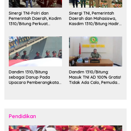
Sinergi TNI-Polri dan
Sinergi TNI, Pemerintah
Pemerintah Daerah, Kodim
Daerah dan Mahasiswa,
1310/Bitung Perkuat
Kasdim 1310/Bitung Hadiri
Ketertiban dan Keamanan
Penerimaan Mahasiswa
Wilayah Kota Bitung
KKT Unsrat Manado di
Kota Bitung
Dandim 1310/Bitung
Dandim 1310/Bitung:
sebagai Danup Pada
Masuk TNI AD 100% Gratis!
Upacara Pemberangkatan
Tidak Ada Calo, Pemuda
Karya Bakti Skala Besar
Bitung-Minut Silakan
Kodam XIII/Merdeka TA
Daftar
2026 ke Kepulauan Talaud
dan Sangihe
Pendidikan