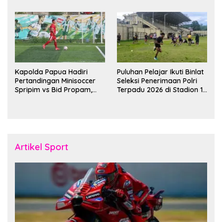
Bulan Ramadan
Kapolda Papua Hadiri
Puluhan Pelajar Ikuti Binlat
Pertandingan Minisoccer
Seleksi Penerimaan Polri
Spripim vs Bid Propam,
Terpadu 2026 di Stadion 16
Pererat Soliditas dan
November Fakfak
Kebersamaan Personel
Artikel Sport