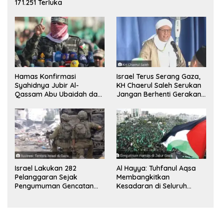
171.251 Terluka
Hamas Konfirmasi
Israel Terus Serang Gaza,
Syahidnya Jubir Al-
KH Chaerul Saleh Serukan
Qassam Abu Ubaidah dan
Jangan Berhenti Gerakan
Komandan Mohammed
Boikot
Sinwar
Israel Lakukan 282
Al Hayya: Tuhfanul Aqsa
Pelanggaran Sejak
Membangkitkan
Pengumuman Gencatan
Kesadaran di Seluruh
Senjata
Dunia