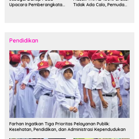
Upacara Pemberangkatan
Tidak Ada Calo, Pemuda
Karya Bakti Skala Besar
Bitung-Minut Silakan
Kodam XIII/Merdeka TA
Daftar
2026 ke Kepulauan Talaud
dan Sangihe
Pendidikan
Farhan Ingatkan Tiga Prioritas Pelayanan Publik:
Kesehatan, Pendidikan, dan Administrasi Kependudukan