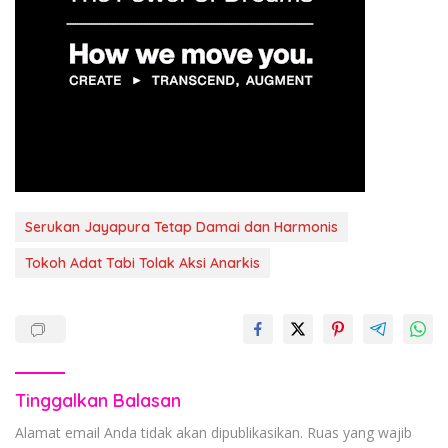
Serukan Jayapura Tetap Damai dan Harmonis
Tokoh Adat Tabi Tolak Aksi Anarkis
Tinggalkan Balasan
Alamat email Anda tidak akan dipublikasikan.
Ruas yang wajib