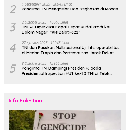
2
1 September 2025
20945 Lihat
Panglima TNI Menggelar Doa Istighosah di Monas
3
2 Oktober 2025
18840 Lihat
TNI AL Diperkuat Kapal Cepat Rudal Produksi
Dalam Negeri “KRI Belati-622”
4
27 Agustus 2025
13945 Lihat
TNI dan Pasukan Multinasional Uji Interoperabilitas
di Medan Tropis dan Pertempuran Jarak Dekat
5
3 Oktober 2025
12866 Lihat
Panglima TNI Dampingi Presiden RI pada
Presidential Inspection HUT ke-80 TNI di Teluk
Jakarta
Info Falestina