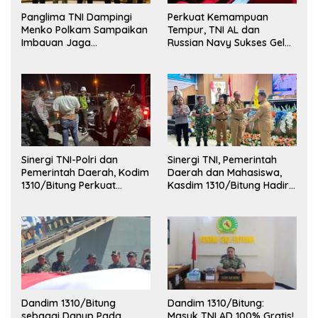
Panglima TNI Dampingi
Perkuat Kemampuan
Menko Polkam Sampaikan
Tempur, TNI AL dan
Imbauan Jaga
Russian Navy Sukses Gelar
Kondusivitas Bangsa
Latihan ORRUDA 2026
Sinergi TNI-Polri dan
Sinergi TNI, Pemerintah
Pemerintah Daerah, Kodim
Daerah dan Mahasiswa,
1310/Bitung Perkuat
Kasdim 1310/Bitung Hadiri
Ketertiban dan Keamanan
Penerimaan Mahasiswa
Wilayah Kota Bitung
KKT Unsrat Manado di
Kota Bitung
Dandim 1310/Bitung
Dandim 1310/Bitung:
sebagai Danup Pada
Masuk TNI AD 100% Gratis!