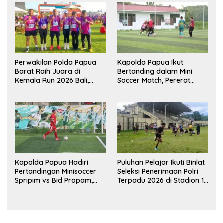
Perwakilan Polda Papua
Kapolda Papua Ikut
Barat Raih Juara di
Bertanding dalam Mini
Kemala Run 2026 Bali,
Soccer Match, Pererat
Harumkan Nama Daerah
Kebersamaan Personel di
Bulan Ramadan
Kapolda Papua Hadiri
Puluhan Pelajar Ikuti Binlat
Pertandingan Minisoccer
Seleksi Penerimaan Polri
Spripim vs Bid Propam,
Terpadu 2026 di Stadion 16
Pererat Soliditas dan
November Fakfak
Kebersamaan Personel