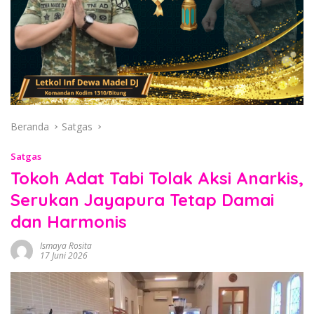
Beranda
Satgas
Satgas
Tokoh Adat Tabi Tolak Aksi Anarkis,
Serukan Jayapura Tetap Damai
dan Harmonis
Ismaya Rosita
17 Juni 2026