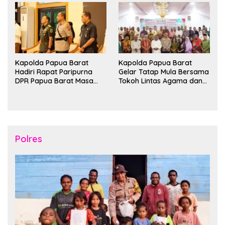
Kapolda Papua Barat
Kapolda Papua Barat
Hadiri Rapat Paripurna
Gelar Tatap Mula Bersama
DPR Papua Barat Masa
Tokoh Lintas Agama dan
Persidangan Ke-I
Kerukunan Keluarga Suku
Tahun2026
Nusantara di Manokwari
Polres