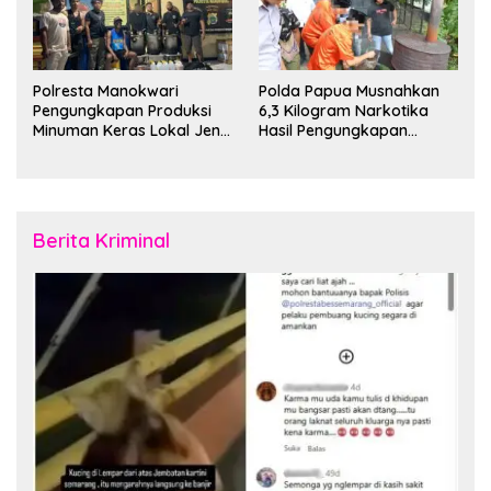
Polresta Manokwari
Polda Papua Musnahkan
Pengungkapan Produksi
6,3 Kilogram Narkotika
Minuman Keras Lokal Jenis
Hasil Pengungkapan
Cap Tikus di Distrik Tanah
Jaringan Lintas Wilayah
Rubuh
Februari 2026
Berita Kriminal