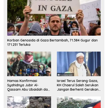
Korban Genosida di Gaza Bertambah, 71.384 Gugur dan
171.251 Terluka
Hamas Konfirmasi
Israel Terus Serang Gaza,
Syahidnya Jubir Al-
KH Chaerul Saleh Serukan
Qassam Abu Ubaidah dan
Jangan Berhenti Gerakan
Komandan Mohammed
Boikot
Sinwar