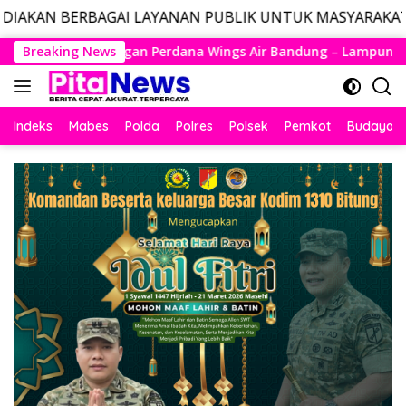
 LAYANAN PUBLIK UNTUK MASYARAKAT, LAYANAN DARURA
Langsung
s Air Bandung – Lampung Resmi Mengudara, Husein Kembali La
Breaking News
ke
konten
Indeks
Mabes
Polda
Polres
Polsek
Pemkot
Budaya