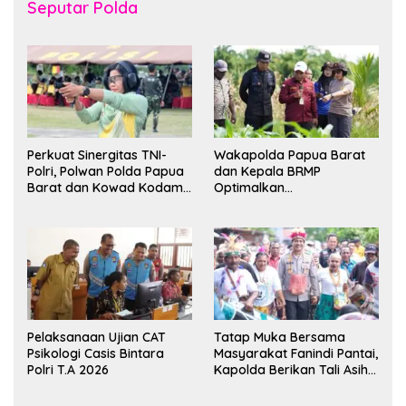
Seputar Polda
Perkuat Sinergitas TNI-
Wakapolda Papua Barat
Polri, Polwan Polda Papua
dan Kepala BRMP
Barat dan Kowad Kodam
Optimalkan
XVIII/Kasuari Gelar
Pengembangan Benih
Ekshibisi Menembak
Jagung untuk Ketahanan
Persahabatan
Pangan Papua Barat
Pelaksanaan Ujian CAT
Tatap Muka Bersama
Psikologi Casis Bintara
Masyarakat Fanindi Pantai,
Polri T.A 2026
Kapolda Berikan Tali Asih
dan Bakti Kesehatan