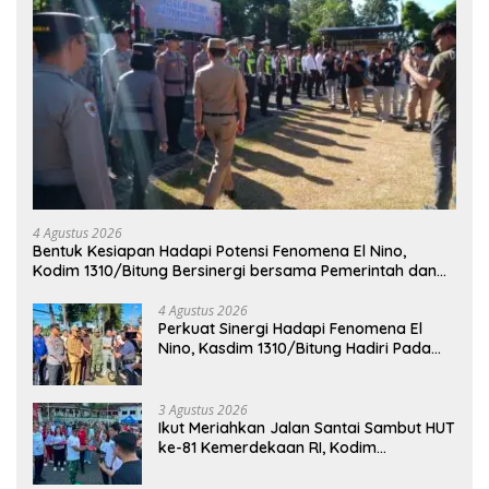
4 Agustus 2026
Bentuk Kesiapan Hadapi Potensi Fenomena El Nino,
Kodim 1310/Bitung Bersinergi bersama Pemerintah dan
Instansi Terkait Gelar Apel Kesiapsiagaan Tanggap
Bencana
4 Agustus 2026
Perkuat Sinergi Hadapi Fenomena El
Nino, Kasdim 1310/Bitung Hadiri Pada
Apel Gelar Pasukan Penanggulangan
Bencana di Polres Bitung
3 Agustus 2026
Ikut Meriahkan Jalan Santai Sambut HUT
ke-81 Kemerdekaan RI, Kodim
1310/Bitung Bangun Semangat
Persatuan Bersama Pemerintah Daerah