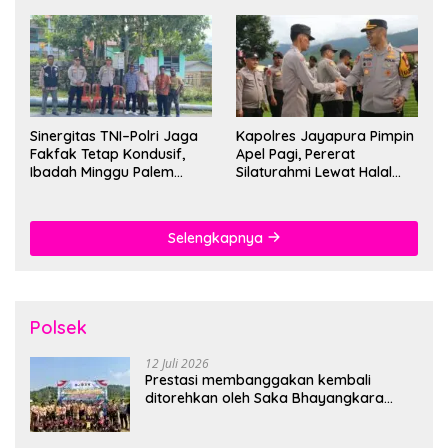
Sinergitas TNI–Polri Jaga
Kapolres Jayapura Pimpin
Fakfak Tetap Kondusif,
Apel Pagi, Pererat
Ibadah Minggu Palem
Silaturahmi Lewat Halal
Berlangsung Aman dan
Bihalal
Khidmat
Selengkapnya
Polsek
12 Juli 2026
Prestasi membanggakan kembali
ditorehkan oleh Saka Bhayangkara
Polsek Banjarsari