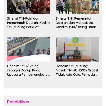
Sinergi TNI-Polri dan
Sinergi TNI, Pemerintah
Pemerintah Daerah, Kodim
Daerah dan Mahasiswa,
1310/Bitung Perkuat
Kasdim 1310/Bitung Hadiri
Ketertiban dan Keamanan
Penerimaan Mahasiswa
Wilayah Kota Bitung
KKT Unsrat Manado di
Kota Bitung
Dandim 1310/Bitung
Dandim 1310/Bitung:
sebagai Danup Pada
Masuk TNI AD 100% Gratis!
Upacara Pemberangkatan
Tidak Ada Calo, Pemuda
Karya Bakti Skala Besar
Bitung-Minut Silakan
Kodam XIII/Merdeka TA
Daftar
2026 ke Kepulauan Talaud
dan Sangihe
Pendidikan