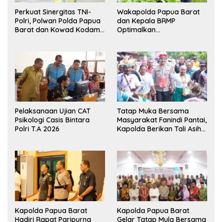
Perkuat Sinergitas TNI-
Wakapolda Papua Barat
Polri, Polwan Polda Papua
dan Kepala BRMP
Barat dan Kowad Kodam
Optimalkan
XVIII/Kasuari Gelar
Pengembangan Benih
Ekshibisi Menembak
Jagung untuk Ketahanan
Persahabatan
Pangan Papua Barat
Pelaksanaan Ujian CAT
Tatap Muka Bersama
Psikologi Casis Bintara
Masyarakat Fanindi Pantai,
Polri T.A 2026
Kapolda Berikan Tali Asih
dan Bakti Kesehatan
Kapolda Papua Barat
Kapolda Papua Barat
Hadiri Rapat Paripurna
Gelar Tatap Mula Bersama