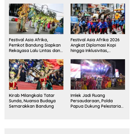
Festival Asia Afrika,
Festival Asia Afrika 2026
Pemkot Bandung Siapkan
Angkat Diplomasi Kopi
Rekayasa Lalu Lintas dan
hingga Inklusivitas,
Kantong Parkir
Bandung Siap Sambut 25
Duta Besar
Kirab Milangkala Tatar
Imlek Jadi Ruang
Sunda, Nuansa Budaya
Persaudaraan, Polda
Semarakkan Bandung
Papua Dukung Pelestarian
Budaya di Tanah Papua