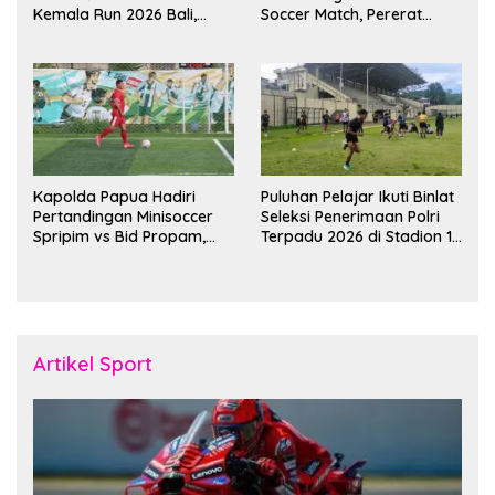
Kemala Run 2026 Bali,
Soccer Match, Pererat
Harumkan Nama Daerah
Kebersamaan Personel di
Bulan Ramadan
Kapolda Papua Hadiri
Puluhan Pelajar Ikuti Binlat
Pertandingan Minisoccer
Seleksi Penerimaan Polri
Spripim vs Bid Propam,
Terpadu 2026 di Stadion 16
Pererat Soliditas dan
November Fakfak
Kebersamaan Personel
Artikel Sport