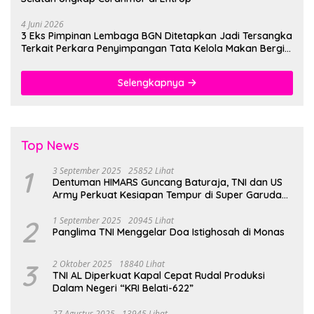
4 Juni 2026
3 Eks Pimpinan Lembaga BGN Ditetapkan Jadi Tersangka
Terkait Perkara Penyimpangan Tata Kelola Makan Bergizi
Gratis
Selengkapnya
Top News
1
3 September 2025
25852 Lihat
Dentuman HIMARS Guncang Baturaja, TNI dan US
Army Perkuat Kesiapan Tempur di Super Garuda
Shield 2025
2
1 September 2025
20945 Lihat
Panglima TNI Menggelar Doa Istighosah di Monas
3
2 Oktober 2025
18840 Lihat
TNI AL Diperkuat Kapal Cepat Rudal Produksi
Dalam Negeri “KRI Belati-622”
27 Agustus 2025
13945 Lihat