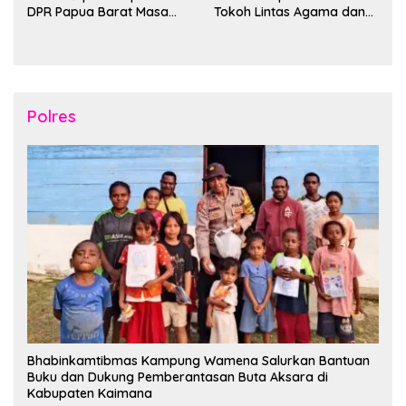
DPR Papua Barat Masa
Tokoh Lintas Agama dan
Persidangan Ke-I
Kerukunan Keluarga Suku
Tahun2026
Nusantara di Manokwari
Polres
Bhabinkamtibmas Kampung Wamena Salurkan Bantuan
Buku dan Dukung Pemberantasan Buta Aksara di
Kabupaten Kaimana