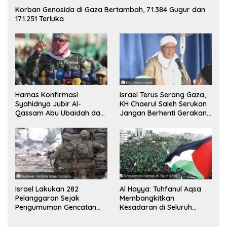
Korban Genosida di Gaza Bertambah, 71.384 Gugur dan
171.251 Terluka
Hamas Konfirmasi
Israel Terus Serang Gaza,
Syahidnya Jubir Al-
KH Chaerul Saleh Serukan
Qassam Abu Ubaidah dan
Jangan Berhenti Gerakan
Komandan Mohammed
Boikot
Sinwar
Israel Lakukan 282
Al Hayya: Tuhfanul Aqsa
Pelanggaran Sejak
Membangkitkan
Pengumuman Gencatan
Kesadaran di Seluruh
Senjata
Dunia