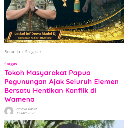
Beranda
Satgas
Satgas
Tokoh Masyarakat Papua
Pegunungan Ajak Seluruh Elemen
Bersatu Hentikan Konflik di
Wamena
Ismaya Rosita
15 Mei 2026