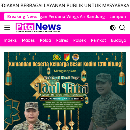
GAI LAYANAN PUBLIK UNTUK MASYARAKAT, LAYANAN DAR
Langsung
a Wings Air Bandung – Lampung Resmi Mengudara, Husein Kemb
Breaking News
ke
konten
Indeks
Mabes
Polda
Polres
Polsek
Pemkot
Budaya