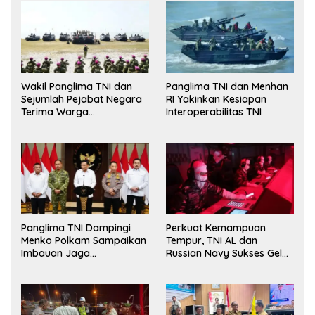
Wakil Panglima TNI dan
Panglima TNI dan Menhan
Sejumlah Pejabat Negara
RI Yakinkan Kesiapan
Terima Warga
Interoperabilitas TNI
Kehormatan dan Brevet
Korps Marinir
Panglima TNI Dampingi
Perkuat Kemampuan
Menko Polkam Sampaikan
Tempur, TNI AL dan
Imbauan Jaga
Russian Navy Sukses Gelar
Kondusivitas Bangsa
Latihan ORRUDA 2026