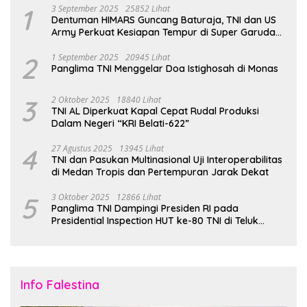
1
3 September 2025
25852 Lihat
Dentuman HIMARS Guncang Baturaja, TNI dan US
Army Perkuat Kesiapan Tempur di Super Garuda
Shield 2025
2
1 September 2025
20945 Lihat
Panglima TNI Menggelar Doa Istighosah di Monas
3
2 Oktober 2025
18840 Lihat
TNI AL Diperkuat Kapal Cepat Rudal Produksi
Dalam Negeri “KRI Belati-622”
4
27 Agustus 2025
13945 Lihat
TNI dan Pasukan Multinasional Uji Interoperabilitas
di Medan Tropis dan Pertempuran Jarak Dekat
5
3 Oktober 2025
12866 Lihat
Panglima TNI Dampingi Presiden RI pada
Presidential Inspection HUT ke-80 TNI di Teluk
Jakarta
Info Falestina