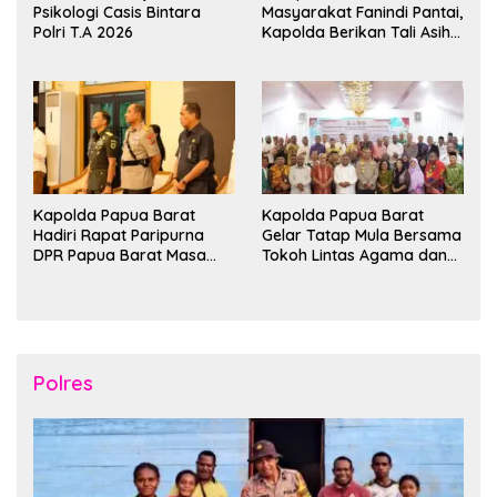
Psikologi Casis Bintara
Masyarakat Fanindi Pantai,
Polri T.A 2026
Kapolda Berikan Tali Asih
dan Bakti Kesehatan
Kapolda Papua Barat
Kapolda Papua Barat
Hadiri Rapat Paripurna
Gelar Tatap Mula Bersama
DPR Papua Barat Masa
Tokoh Lintas Agama dan
Persidangan Ke-I
Kerukunan Keluarga Suku
Tahun2026
Nusantara di Manokwari
Polres