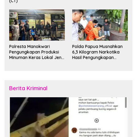
(CT)
Polresta Manokwari
Polda Papua Musnahkan
Pengungkapan Produksi
6,3 Kilogram Narkotika
Minuman Keras Lokal Jenis
Hasil Pengungkapan
Cap Tikus di Distrik Tanah
Jaringan Lintas Wilayah
Rubuh
Februari 2026
Berita Kriminal