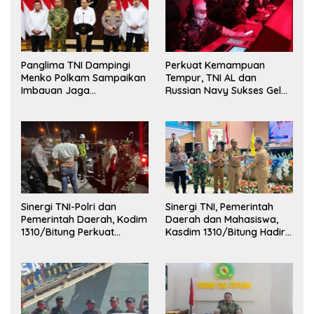
Panglima TNI Dampingi
Perkuat Kemampuan
Menko Polkam Sampaikan
Tempur, TNI AL dan
Imbauan Jaga
Russian Navy Sukses Gelar
Kondusivitas Bangsa
Latihan ORRUDA 2026
Sinergi TNI-Polri dan
Sinergi TNI, Pemerintah
Pemerintah Daerah, Kodim
Daerah dan Mahasiswa,
1310/Bitung Perkuat
Kasdim 1310/Bitung Hadiri
Ketertiban dan Keamanan
Penerimaan Mahasiswa
Wilayah Kota Bitung
KKT Unsrat Manado di
Kota Bitung