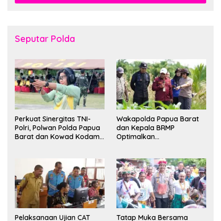
Seputar Polda
Perkuat Sinergitas TNI-
Wakapolda Papua Barat
Polri, Polwan Polda Papua
dan Kepala BRMP
Barat dan Kowad Kodam
Optimalkan
XVIII/Kasuari Gelar
Pengembangan Benih
Ekshibisi Menembak
Jagung untuk Ketahanan
Persahabatan
Pangan Papua Barat
Pelaksanaan Ujian CAT
Tatap Muka Bersama