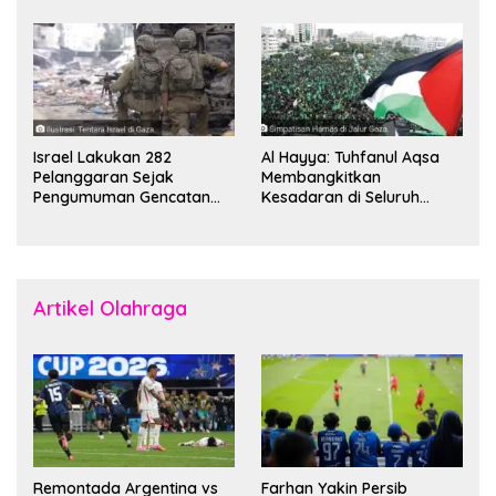
Komandan Mohammed
Boikot
Sinwar
Israel Lakukan 282
Al Hayya: Tuhfanul Aqsa
Pelanggaran Sejak
Membangkitkan
Pengumuman Gencatan
Kesadaran di Seluruh
Senjata
Dunia
Artikel Olahraga
Remontada Argentina vs
Farhan Yakin Persib