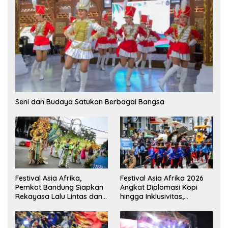
Seni dan Budaya Satukan Berbagai Bangsa
Festival Asia Afrika,
Festival Asia Afrika 2026
Pemkot Bandung Siapkan
Angkat Diplomasi Kopi
Rekayasa Lalu Lintas dan
hingga Inklusivitas,
Kantong Parkir
Bandung Siap Sambut 25
Duta Besar