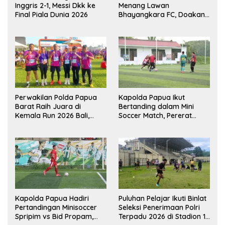
Inggris 2-1, Messi Dkk ke
Menang Lawan
Final Piala Dunia 2026
Bhayangkara FC, Doakan
Kembali Jadi Juara Liga
Perwakilan Polda Papua
Kapolda Papua Ikut
Barat Raih Juara di
Bertanding dalam Mini
Kemala Run 2026 Bali,
Soccer Match, Pererat
Harumkan Nama Daerah
Kebersamaan Personel di
Bulan Ramadan
Kapolda Papua Hadiri
Puluhan Pelajar Ikuti Binlat
Pertandingan Minisoccer
Seleksi Penerimaan Polri
Spripim vs Bid Propam,
Terpadu 2026 di Stadion 16