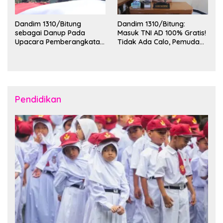
Dandim 1310/Bitung
Dandim 1310/Bitung:
sebagai Danup Pada
Masuk TNI AD 100% Gratis!
Upacara Pemberangkatan
Tidak Ada Calo, Pemuda
Karya Bakti Skala Besar
Bitung-Minut Silakan
Kodam XIII/Merdeka TA
Daftar
2026 ke Kepulauan Talaud
dan Sangihe
Pendidikan