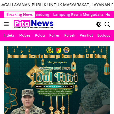
PUBLIK UNTUK MASYARAKAT, LAYANAN DARURAT CALL CEN
Langsung
mpung Resmi Mengudara, Husein Kembali Layani Rute Berjadwa
Breaking News
ke
konten
Indeks
Mabes
Polda
Polres
Polsek
Pemkot
Budaya