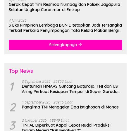
Gerak Cepat Tim Resmob Numbay dan Polsek Jayapura
Selatan Ungkap Curanmor di Entrop
4 Juni 2026
3 Eks Pimpinan Lembaga BGN Ditetapkan Jadi Tersangka
Terkait Perkara Penyimpangan Tata Kelola Makan Bergizi
Gratis
Selengkapnya
Top News
1
3 September 2025
25852 Lihat
Dentuman HIMARS Guncang Baturaja, TNI dan US
Army Perkuat Kesiapan Tempur di Super Garuda
Shield 2025
2
1 September 2025
20945 Lihat
Panglima TNI Menggelar Doa Istighosah di Monas
3
2 Oktober 2025
18840 Lihat
TNI AL Diperkuat Kapal Cepat Rudal Produksi
Dalam Negeri “KRI Belati-622”