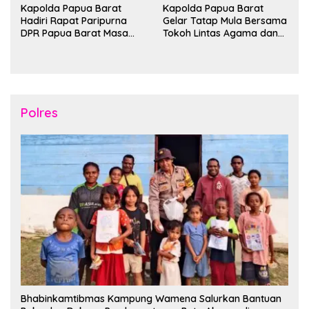
Kapolda Papua Barat
Kapolda Papua Barat
Hadiri Rapat Paripurna
Gelar Tatap Mula Bersama
DPR Papua Barat Masa
Tokoh Lintas Agama dan
Persidangan Ke-I
Kerukunan Keluarga Suku
Tahun2026
Nusantara di Manokwari
Polres
Bhabinkamtibmas Kampung Wamena Salurkan Bantuan