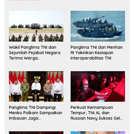
Wakil Panglima TNI dan
Panglima TNI dan Menhan
Sejumlah Pejabat Negara
RI Yakinkan Kesiapan
Terima Warga
Interoperabilitas TNI
Kehormatan dan Brevet
Korps Marinir
Panglima TNI Dampingi
Perkuat Kemampuan
Menko Polkam Sampaikan
Tempur, TNI AL dan
Imbauan Jaga
Russian Navy Sukses Gelar
Kondusivitas Bangsa
Latihan ORRUDA 2026