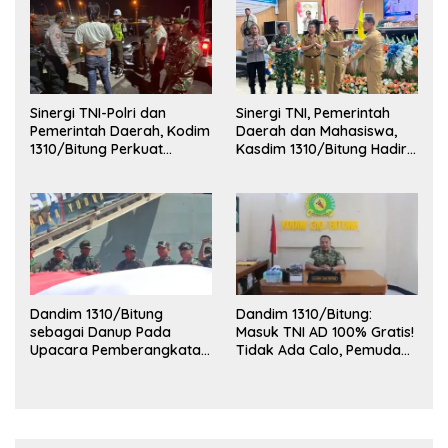
Sinergi TNI-Polri dan
Sinergi TNI, Pemerintah
Pemerintah Daerah, Kodim
Daerah dan Mahasiswa,
1310/Bitung Perkuat
Kasdim 1310/Bitung Hadiri
Ketertiban dan Keamanan
Penerimaan Mahasiswa
Wilayah Kota Bitung
KKT Unsrat Manado di
Kota Bitung
Dandim 1310/Bitung
Dandim 1310/Bitung:
sebagai Danup Pada
Masuk TNI AD 100% Gratis!
Upacara Pemberangkatan
Tidak Ada Calo, Pemuda
Karya Bakti Skala Besar
Bitung-Minut Silakan
Kodam XIII/Merdeka TA
Daftar
2026 ke Kepulauan Talaud
dan Sangihe