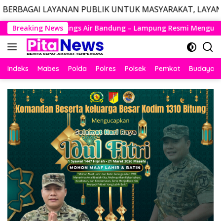
NAN PUBLIK UNTUK MASYARAKAT, LAYANAN DARURAT CALL
Langsung
ng – Lampung Resmi Mengudara, Husein Kembali Layani Rute B
Breaking News
ke
konten
Indeks
Mabes
Polda
Polres
Polsek
Pemkot
Budaya