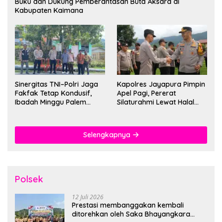
Buku dan Dukung Pemberantasan Buta Aksara di
Kabupaten Kaimana
Sinergitas TNI–Polri Jaga
Kapolres Jayapura Pimpin
Fakfak Tetap Kondusif,
Apel Pagi, Pererat
Ibadah Minggu Palem
Silaturahmi Lewat Halal
Berlangsung Aman dan
Bihalal
Khidmat
Selengkapnya
Polsek
12 Juli 2026
Prestasi membanggakan kembali
ditorehkan oleh Saka Bhayangkara