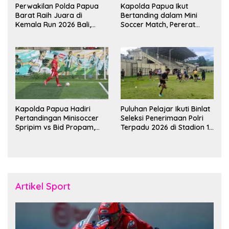
Perwakilan Polda Papua
Kapolda Papua Ikut
Barat Raih Juara di
Bertanding dalam Mini
Kemala Run 2026 Bali,
Soccer Match, Pererat
Harumkan Nama Daerah
Kebersamaan Personel di
Bulan Ramadan
Kapolda Papua Hadiri
Puluhan Pelajar Ikuti Binlat
Pertandingan Minisoccer
Seleksi Penerimaan Polri
Spripim vs Bid Propam,
Terpadu 2026 di Stadion 16
Pererat Soliditas dan
November Fakfak
Kebersamaan Personel
Artikel Sport