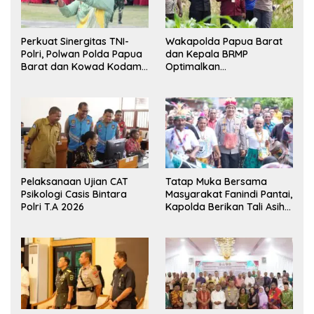
Perkuat Sinergitas TNI-
Wakapolda Papua Barat
Polri, Polwan Polda Papua
dan Kepala BRMP
Barat dan Kowad Kodam
Optimalkan
XVIII/Kasuari Gelar
Pengembangan Benih
Ekshibisi Menembak
Jagung untuk Ketahanan
Persahabatan
Pangan Papua Barat
Pelaksanaan Ujian CAT
Tatap Muka Bersama
Psikologi Casis Bintara
Masyarakat Fanindi Pantai,
Polri T.A 2026
Kapolda Berikan Tali Asih
dan Bakti Kesehatan