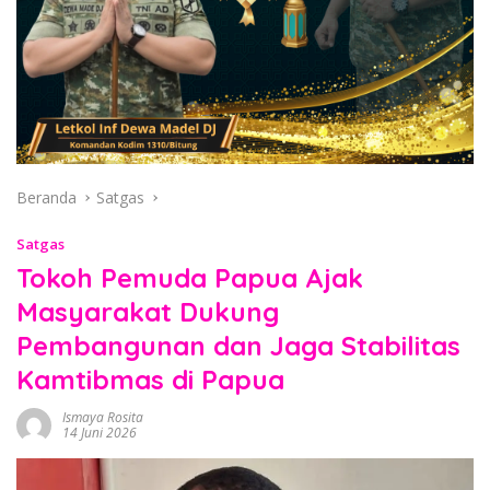
Beranda
Satgas
Satgas
Tokoh Pemuda Papua Ajak
Masyarakat Dukung
Pembangunan dan Jaga Stabilitas
Kamtibmas di Papua
Ismaya Rosita
14 Juni 2026