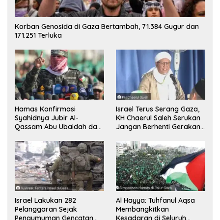
Korban Genosida di Gaza Bertambah, 71.384 Gugur dan
171.251 Terluka
Hamas Konfirmasi
Israel Terus Serang Gaza,
Syahidnya Jubir Al-
KH Chaerul Saleh Serukan
Qassam Abu Ubaidah dan
Jangan Berhenti Gerakan
Komandan Mohammed
Boikot
Sinwar
Israel Lakukan 282
Al Hayya: Tuhfanul Aqsa
Pelanggaran Sejak
Membangkitkan
Pengumuman Gencatan
Kesadaran di Seluruh