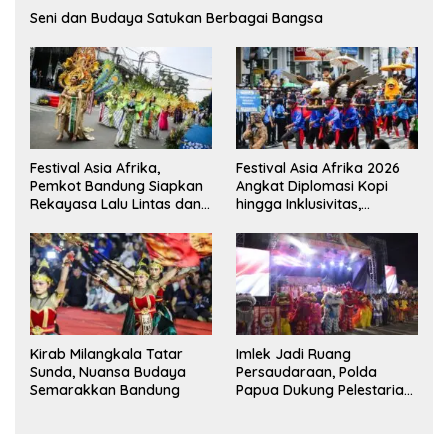
Seni dan Budaya Satukan Berbagai Bangsa
Festival Asia Afrika,
Festival Asia Afrika 2026
Pemkot Bandung Siapkan
Angkat Diplomasi Kopi
Rekayasa Lalu Lintas dan
hingga Inklusivitas,
Kantong Parkir
Bandung Siap Sambut 25
Duta Besar
Kirab Milangkala Tatar
Imlek Jadi Ruang
Sunda, Nuansa Budaya
Persaudaraan, Polda
Semarakkan Bandung
Papua Dukung Pelestarian
Budaya di Tanah Papua