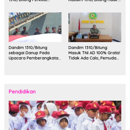
Ketertiban dan Keamanan
Penerimaan Mahasiswa
Wilayah Kota Bitung
KKT Unsrat Manado di
Kota Bitung
Dandim 1310/Bitung
Dandim 1310/Bitung:
sebagai Danup Pada
Masuk TNI AD 100% Gratis!
Upacara Pemberangkatan
Tidak Ada Calo, Pemuda
Karya Bakti Skala Besar
Bitung-Minut Silakan
Kodam XIII/Merdeka TA
Daftar
2026 ke Kepulauan Talaud
dan Sangihe
Pendidikan