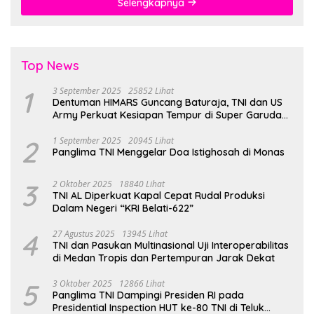
Selengkapnya
Top News
1
3 September 2025
25852 Lihat
Dentuman HIMARS Guncang Baturaja, TNI dan US
Army Perkuat Kesiapan Tempur di Super Garuda
Shield 2025
2
1 September 2025
20945 Lihat
Panglima TNI Menggelar Doa Istighosah di Monas
3
2 Oktober 2025
18840 Lihat
TNI AL Diperkuat Kapal Cepat Rudal Produksi
Dalam Negeri “KRI Belati-622”
4
27 Agustus 2025
13945 Lihat
TNI dan Pasukan Multinasional Uji Interoperabilitas
di Medan Tropis dan Pertempuran Jarak Dekat
5
3 Oktober 2025
12866 Lihat
Panglima TNI Dampingi Presiden RI pada
Presidential Inspection HUT ke-80 TNI di Teluk