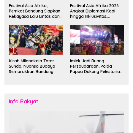
Festival Asia Afrika,
Festival Asia Afrika 2026
Pemkot Bandung Siapkan
Angkat Diplomasi Kopi
Rekayasa Lalu Lintas dan
hingga Inklusivitas,
Kantong Parkir
Bandung Siap Sambut 25
Duta Besar
Kirab Milangkala Tatar
Imlek Jadi Ruang
Sunda, Nuansa Budaya
Persaudaraan, Polda
Semarakkan Bandung
Papua Dukung Pelestarian
Budaya di Tanah Papua
Info Rakyat