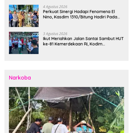
Instansi Terkait Gelar Apel Kesiapsiagaan Tanggap
Bencana
4 Agustus 2026
Perkuat Sinergi Hadapi Fenomena El
Nino, Kasdim 1310/Bitung Hadiri Pada
Apel Gelar Pasukan Penanggulangan
Bencana di Polres Bitung
3 Agustus 2026
Ikut Meriahkan Jalan Santai Sambut HUT
ke-81 Kemerdekaan RI, Kodim
1310/Bitung Bangun Semangat
Persatuan Bersama Pemerintah Daerah
dan Masyarakat
Narkoba