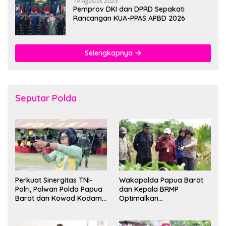
14 Agustus 2025
Pemprov DKI dan DPRD Sepakati
Rancangan KUA-PPAS APBD 2026
Selengkapnya
Seputar Polda
Perkuat Sinergitas TNI-
Wakapolda Papua Barat
Polri, Polwan Polda Papua
dan Kepala BRMP
Barat dan Kowad Kodam
Optimalkan
XVIII/Kasuari Gelar
Pengembangan Benih
Ekshibisi Menembak
Jagung untuk Ketahanan
Persahabatan
Pangan Papua Barat