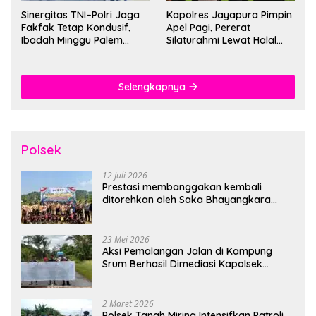
Sinergitas TNI–Polri Jaga
Kapolres Jayapura Pimpin
Fakfak Tetap Kondusif,
Apel Pagi, Pererat
Ibadah Minggu Palem
Silaturahmi Lewat Halal
Berlangsung Aman dan
Bihalal
Khidmat
Selengkapnya
Polsek
12 Juli 2026
Prestasi membanggakan kembali
ditorehkan oleh Saka Bhayangkara
Polsek Banjarsari
23 Mei 2026
Aksi Pemalangan Jalan di Kampung
Srum Berhasil Dimediasi Kapolsek
Bonggo
2 Maret 2026
Polsek Tanah Miring Intensifkan Patroli,