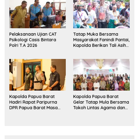
Pelaksanaan Ujian CAT
Tatap Muka Bersama
Psikologi Casis Bintara
Masyarakat Fanindi Pantai,
Polri T.A 2026
Kapolda Berikan Tali Asih
dan Bakti Kesehatan
Kapolda Papua Barat
Kapolda Papua Barat
Hadiri Rapat Paripurna
Gelar Tatap Mula Bersama
DPR Papua Barat Masa
Tokoh Lintas Agama dan
Persidangan Ke-I
Kerukunan Keluarga Suku
Tahun2026
Nusantara di Manokwari