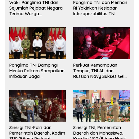
Wakil Panglima TNI dan
Panglima TNI dan Menhan
Sejumlah Pejabat Negara
RI Yakinkan Kesiapan
Terima Warga
Interoperabilitas TNI
Kehormatan dan Brevet
Korps Marinir
Panglima TNI Dampingi
Perkuat Kemampuan
Menko Polkam Sampaikan
Tempur, TNI AL dan
Imbauan Jaga
Russian Navy Sukses Gelar
Kondusivitas Bangsa
Latihan ORRUDA 2026
Sinergi TNI-Polri dan
Sinergi TNI, Pemerintah
Pemerintah Daerah, Kodim
Daerah dan Mahasiswa,
1310/Bitung Perkuat
Kasdim 1310/Bitung Hadiri