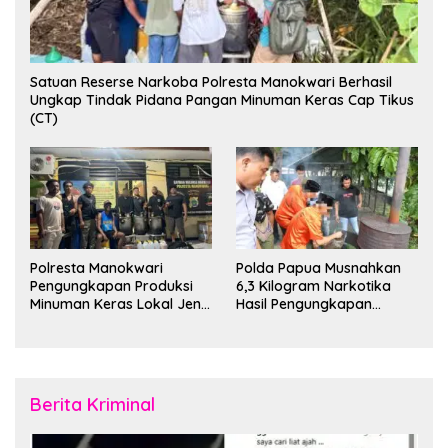
Satuan Reserse Narkoba Polresta Manokwari Berhasil
Ungkap Tindak Pidana Pangan Minuman Keras Cap Tikus
(CT)
Polresta Manokwari
Polda Papua Musnahkan
Pengungkapan Produksi
6,3 Kilogram Narkotika
Minuman Keras Lokal Jenis
Hasil Pengungkapan
Cap Tikus di Distrik Tanah
Jaringan Lintas Wilayah
Rubuh
Februari 2026
Berita Kriminal