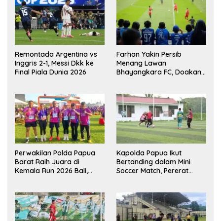
Remontada Argentina vs
Farhan Yakin Persib
Inggris 2-1, Messi Dkk ke
Menang Lawan
Final Piala Dunia 2026
Bhayangkara FC, Doakan
Kembali Jadi Juara Liga
Perwakilan Polda Papua
Kapolda Papua Ikut
Barat Raih Juara di
Bertanding dalam Mini
Kemala Run 2026 Bali,
Soccer Match, Pererat
Harumkan Nama Daerah
Kebersamaan Personel di
Bulan Ramadan