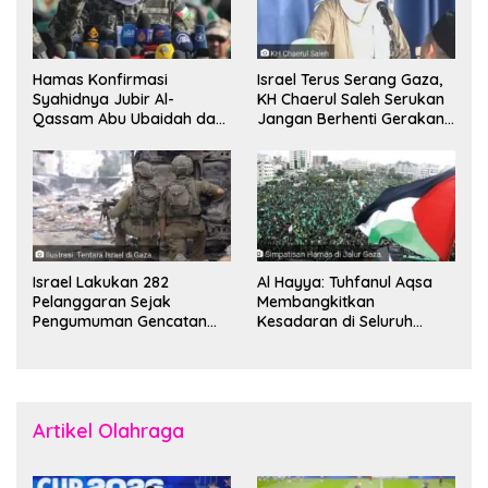
Hamas Konfirmasi
Israel Terus Serang Gaza,
Syahidnya Jubir Al-
KH Chaerul Saleh Serukan
Qassam Abu Ubaidah dan
Jangan Berhenti Gerakan
Komandan Mohammed
Boikot
Sinwar
Israel Lakukan 282
Al Hayya: Tuhfanul Aqsa
Pelanggaran Sejak
Membangkitkan
Pengumuman Gencatan
Kesadaran di Seluruh
Senjata
Dunia
Artikel Olahraga