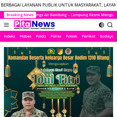
NAN PUBLIK UNTUK MASYARAKAT, LAYANAN DARURAT CALL
Langsung
ng – Lampung Resmi Mengudara, Husein Kembali Layani Rute B
Breaking News
ke
konten
Indeks
Mabes
Polda
Polres
Polsek
Pemkot
Budaya