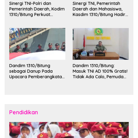
Sinergi TNI-Polri dan
Sinergi TNI, Pemerintah
Pemerintah Daerah, Kodim
Daerah dan Mahasiswa,
1310/Bitung Perkuat
Kasdim 1310/Bitung Hadiri
Ketertiban dan Keamanan
Penerimaan Mahasiswa
Wilayah Kota Bitung
KKT Unsrat Manado di
Kota Bitung
Dandim 1310/Bitung
Dandim 1310/Bitung:
sebagai Danup Pada
Masuk TNI AD 100% Gratis!
Upacara Pemberangkatan
Tidak Ada Calo, Pemuda
Karya Bakti Skala Besar
Bitung-Minut Silakan
Kodam XIII/Merdeka TA
Daftar
2026 ke Kepulauan Talaud
dan Sangihe
Pendidikan