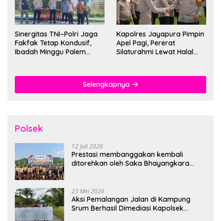
Sinergitas TNI–Polri Jaga
Kapolres Jayapura Pimpin
Fakfak Tetap Kondusif,
Apel Pagi, Pererat
Ibadah Minggu Palem
Silaturahmi Lewat Halal
Berlangsung Aman dan
Bihalal
Khidmat
Selengkapnya
Polsek
12 Juli 2026
Prestasi membanggakan kembali
ditorehkan oleh Saka Bhayangkara
Polsek Banjarsari
23 Mei 2026
Aksi Pemalangan Jalan di Kampung
Srum Berhasil Dimediasi Kapolsek
Bonggo