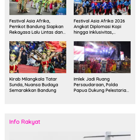
Festival Asia Afrika,
Festival Asia Afrika 2026
Pemkot Bandung Siapkan
Angkat Diplomasi Kopi
Rekayasa Lalu Lintas dan
hingga Inklusivitas,
Kantong Parkir
Bandung Siap Sambut 25
Duta Besar
Kirab Milangkala Tatar
Imlek Jadi Ruang
Sunda, Nuansa Budaya
Persaudaraan, Polda
Semarakkan Bandung
Papua Dukung Pelestarian
Budaya di Tanah Papua
Info Rakyat