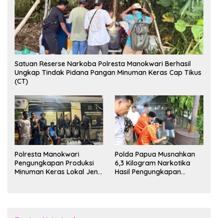
Satuan Reserse Narkoba Polresta Manokwari Berhasil
Ungkap Tindak Pidana Pangan Minuman Keras Cap Tikus
(CT)
Polresta Manokwari
Polda Papua Musnahkan
Pengungkapan Produksi
6,3 Kilogram Narkotika
Minuman Keras Lokal Jenis
Hasil Pengungkapan
Cap Tikus di Distrik Tanah
Jaringan Lintas Wilayah
Rubuh
Februari 2026