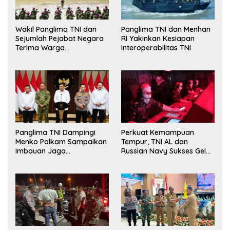
Wakil Panglima TNI dan
Panglima TNI dan Menhan
Sejumlah Pejabat Negara
RI Yakinkan Kesiapan
Terima Warga
Interoperabilitas TNI
Kehormatan dan Brevet
Korps Marinir
Panglima TNI Dampingi
Perkuat Kemampuan
Menko Polkam Sampaikan
Tempur, TNI AL dan
Imbauan Jaga
Russian Navy Sukses Gelar
Kondusivitas Bangsa
Latihan ORRUDA 2026