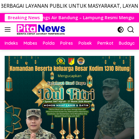
AN PUBLIK UNTUK MASYARAKAT, LAYANAN DARURAT CALL
Langsung
g – Lampung Resmi Mengudara, Husein Kembali Layani Rute Be
Breaking News
ke
konten
Indeks
Mabes
Polda
Polres
Polsek
Pemkot
Budaya