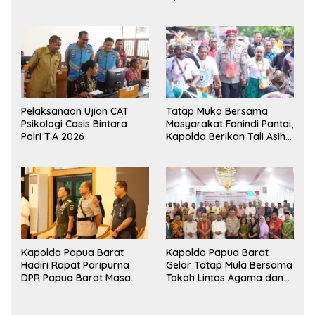
XVIII/Kasuari Gelar
Pengembangan Benih
Ekshibisi Menembak
Jagung untuk Ketahanan
Persahabatan
Pangan Papua Barat
Pelaksanaan Ujian CAT
Tatap Muka Bersama
Psikologi Casis Bintara
Masyarakat Fanindi Pantai,
Polri T.A 2026
Kapolda Berikan Tali Asih
dan Bakti Kesehatan
Kapolda Papua Barat
Kapolda Papua Barat
Hadiri Rapat Paripurna
Gelar Tatap Mula Bersama
DPR Papua Barat Masa
Tokoh Lintas Agama dan
Persidangan Ke-I
Kerukunan Keluarga Suku
Tahun2026
Nusantara di Manokwari