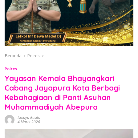
Beranda
Polres
Polres
Yayasan Kemala Bhayangkari
Cabang Jayapura Kota Berbagi
Kebahagiaan di Panti Asuhan
Muhammadiyah Abepura
Ismaya Rosita
4 Maret 2026