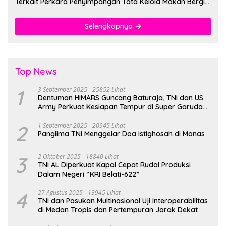
Terkait Perkara Penyimpangan Tata Kelola Makan Bergizi
Gratis
Selengkapnya
Top News
1
3 September 2025
25852 Lihat
Dentuman HIMARS Guncang Baturaja, TNI dan US
Army Perkuat Kesiapan Tempur di Super Garuda
Shield 2025
2
1 September 2025
20945 Lihat
Panglima TNI Menggelar Doa Istighosah di Monas
3
2 Oktober 2025
18840 Lihat
TNI AL Diperkuat Kapal Cepat Rudal Produksi
Dalam Negeri “KRI Belati-622”
4
27 Agustus 2025
13945 Lihat
TNI dan Pasukan Multinasional Uji Interoperabilitas
di Medan Tropis dan Pertempuran Jarak Dekat