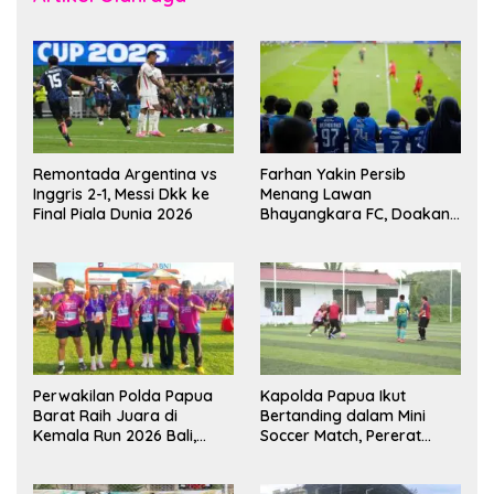
Remontada Argentina vs
Farhan Yakin Persib
Inggris 2-1, Messi Dkk ke
Menang Lawan
Final Piala Dunia 2026
Bhayangkara FC, Doakan
Kembali Jadi Juara Liga
Perwakilan Polda Papua
Kapolda Papua Ikut
Barat Raih Juara di
Bertanding dalam Mini
Kemala Run 2026 Bali,
Soccer Match, Pererat
Harumkan Nama Daerah
Kebersamaan Personel di
Bulan Ramadan