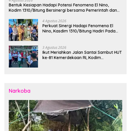
4 Agustus 2026
Bentuk Kesiapan Hadapi Potensi Fenomena El Nino,
Kodim 1310/Bitung Bersinergi bersama Pemerintah dan
Instansi Terkait Gelar Apel Kesiapsiagaan Tanggap
Bencana
4 Agustus 2026
Perkuat Sinergi Hadapi Fenomena El
Nino, Kasdim 1310/Bitung Hadiri Pada
Apel Gelar Pasukan Penanggulangan
Bencana di Polres Bitung
3 Agustus 2026
Ikut Meriahkan Jalan Santai Sambut HUT
ke-81 Kemerdekaan RI, Kodim
1310/Bitung Bangun Semangat
Persatuan Bersama Pemerintah Daerah
dan Masyarakat
Narkoba