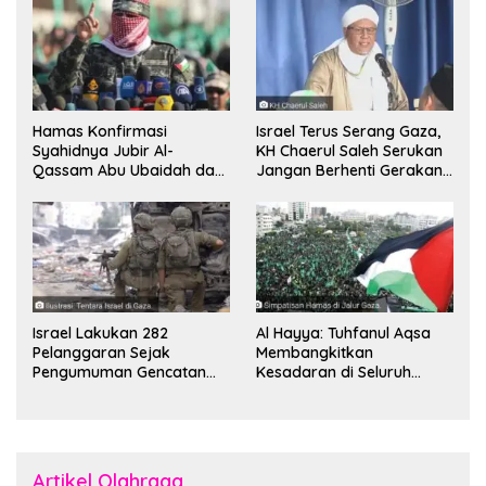
Hamas Konfirmasi
Israel Terus Serang Gaza,
Syahidnya Jubir Al-
KH Chaerul Saleh Serukan
Qassam Abu Ubaidah dan
Jangan Berhenti Gerakan
Komandan Mohammed
Boikot
Sinwar
Israel Lakukan 282
Al Hayya: Tuhfanul Aqsa
Pelanggaran Sejak
Membangkitkan
Pengumuman Gencatan
Kesadaran di Seluruh
Senjata
Dunia
Artikel Olahraga