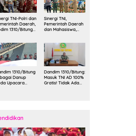
nergi TNI-Polri dan
Sinergi TNI,
merintah Daerah,
Pemerintah Daerah
dim 1310/Bitung
dan Mahasiswa,
rkuat Ketertiban
Kasdim 1310/Bitung
an Keamanan
Hadiri Penerimaan
layah Kota Bitung
Mahasiswa KKT
Unsrat Manado di
Kota Bitung
ndim 1310/Bitung
Dandim 1310/Bitung:
ebagai Danup
Masuk TNI AD 100%
ada Upacara
Gratis! Tidak Ada
emberangkatan
Calo, Pemuda
rya Bakti Skala
Bitung-Minut Silakan
esar Kodam
Daftar
II/Merdeka TA
26 ke Kepulauan
laud dan Sangihe
endidikan