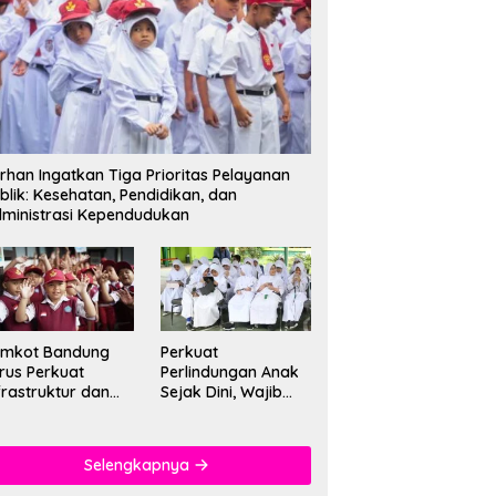
rhan Ingatkan Tiga Prioritas Pelayanan
blik: Kesehatan, Pendidikan, dan
ministrasi Kependudukan
emkot Bandung
Perkuat
rus Perkuat
Perlindungan Anak
frastruktur dan
Sejak Dini, Wajib
tu Pendidikan di
PAUD Satu Tahun
kolah
Jadi Fondasi Cegah
Kekerasan
Selengkapnya