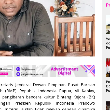
Po
Wa
da
Pe
T
K
Br
Ma
Pa
retaris Jenderal Dewan Pimpinan Pusat Barisan
D
h (BMP) Republik Indonesia Papua, Ali Kabiay,
P
I
i pengibaran bendera kultur Bintang Kejora (BK)
Ko
ungan Presiden Republik Indonesia Prabowo
B
, Inggris, sudah tidak relevan dengan dinamika