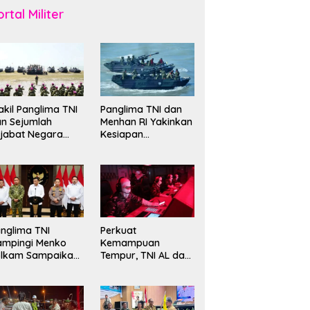
rtal Militer
kil Panglima TNI
Panglima TNI dan
n Sejumlah
Menhan RI Yakinkan
jabat Negara
Kesiapan
erima Warga
Interoperabilitas TNI
ehormatan dan
evet Korps
rinir
nglima TNI
Perkuat
ampingi Menko
Kemampuan
olkam Sampaikan
Tempur, TNI AL dan
mbauan Jaga
Russian Navy
ndusivitas
Sukses Gelar
angsa
Latihan ORRUDA
2026