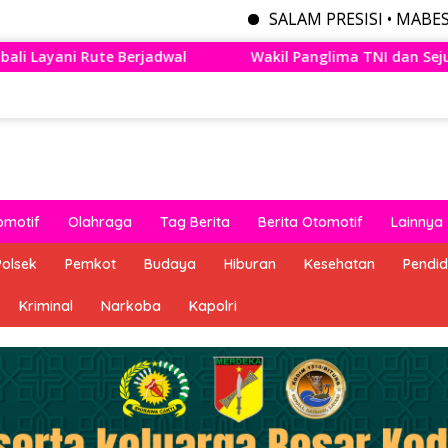
SALAM PRESISI • MABES POLRI MENY
Wakil Panglima TNI dan Sejumlah Pejabat Negara Terima Warg
omotif
Olahraga
Tag Berita
Berita Otomotif
Lainnya
Polsek
Pemkot
Budaya
Hiburan
Kesehatan
Pendid
Kriminal
Narkoba
Kapolri