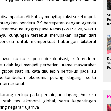
Si
 disampaikan Ali Kabiay menyikapi aksi sekelompok
Pe
tangkan bendera BK bertepatan dengan agenda
Ko
 Prabowo ke Inggris pada Kamis (22/1/2026) waktu
Pe
d
nya, kunjungan tersebut merupakan bagian dari
Wi
ndonesia untuk memperkuat hubungan bilateral
hwa isu-isu seperti dekolonisasi, referendum,
Da
s
 tidak lagi menjadi perhatian utama masyarakat
P
 global saat ini, kata dia, lebih berfokus pada isu
P
Ka
i pertumbuhan ekonomi, perang dagang, serta
B
internasional.
XI
20
ekarang tertuju pada persaingan dagang Amerika
Ta
P
 stabilitas ekonomi global, serta kepentingan
ing negara,” ujarnya.