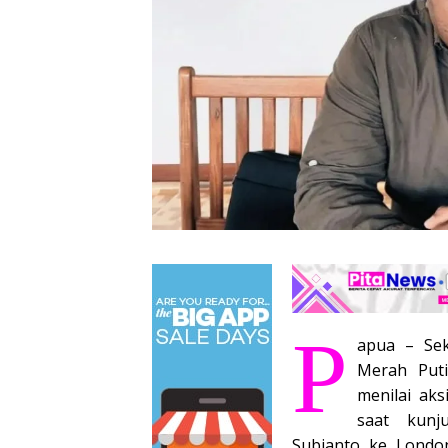
P
apua – Sek
Merah Puti
menilai aks
saat kunj
Subianto ke London