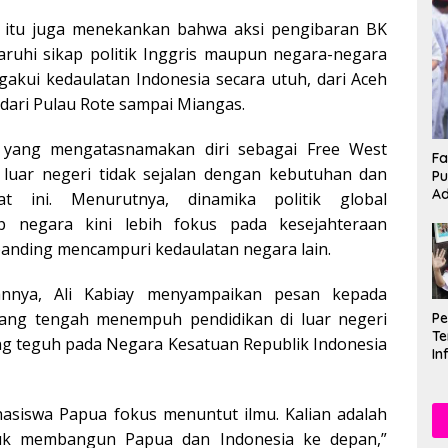
itu juga menekankan bahwa aksi pengibaran BK
ruhi sikap politik Inggris maupun negara-negara
gakui kedaulatan Indonesia secara utuh, dari Aceh
 dari Pulau Rote sampai Miangas.
n yang mengatasnamakan diri sebagai Free West
Fa
luar negeri tidak sejalan dengan kebutuhan dan
Pu
Ad
at ini. Menurutnya, dinamika politik global
p negara kini lebih fokus pada kesejahteraan
ibanding mencampuri kedaulatan negara lain.
annya, Ali Kabiay menyampaikan pesan kepada
ang tengah menempuh pendidikan di luar negeri
P
Te
ng teguh pada Negara Kesatuan Republik Indonesia
In
Mu
Se
asiswa Papua fokus menuntut ilmu. Kalian adalah
uk membangun Papua dan Indonesia ke depan,”