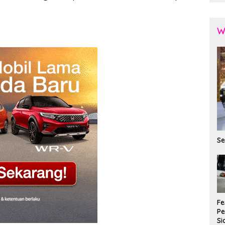
W
Se
Fe
P
Si