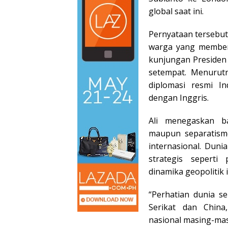
global saat ini.
Pernyataan tersebut
warga yang memben
kunjungan Presiden
setempat. Menurut
diplomasi resmi I
dengan Inggris.
Ali menegaskan ba
maupun separatisme
internasional. Dunia
strategis sepert
dinamika geopolitik 
“Perhatian dunia s
Serikat dan China,
nasional masing-mas