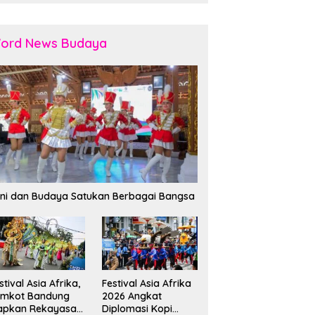
ord News Budaya
ni dan Budaya Satukan Berbagai Bangsa
stival Asia Afrika,
Festival Asia Afrika
emkot Bandung
2026 Angkat
apkan Rekayasa
Diplomasi Kopi