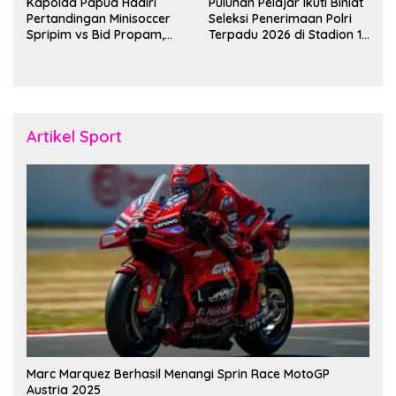
Kapolda Papua Hadiri
Puluhan Pelajar Ikuti Binlat
Pertandingan Minisoccer
Seleksi Penerimaan Polri
Spripim vs Bid Propam,
Terpadu 2026 di Stadion 16
Pererat Soliditas dan
November Fakfak
Kebersamaan Personel
Artikel Sport
Marc Marquez Berhasil Menangi Sprin Race MotoGP
Austria 2025