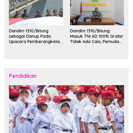
Dandim 1310/Bitung
Dandim 1310/Bitung:
sebagai Danup Pada
Masuk TNI AD 100% Gratis!
Upacara Pemberangkatan
Tidak Ada Calo, Pemuda
Karya Bakti Skala Besar
Bitung-Minut Silakan
Kodam XIII/Merdeka TA
Daftar
2026 ke Kepulauan Talaud
dan Sangihe
Pendidikan