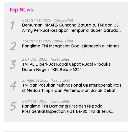
Top News
1
3 September 2025
25852 Lihat
Dentuman HIMARS Guncang Baturaja, TNI dan US
Army Perkuat Kesiapan Tempur di Super Garuda
Shield 2025
2
1 September 2025
20945 Lihat
Panglima TNI Menggelar Doa Istighosah di Monas
3
2 Oktober 2025
18840 Lihat
TNI AL Diperkuat Kapal Cepat Rudal Produksi
Dalam Negeri “KRI Belati-622”
4
27 Agustus 2025
13945 Lihat
TNI dan Pasukan Multinasional Uji Interoperabilitas
di Medan Tropis dan Pertempuran Jarak Dekat
5
3 Oktober 2025
12866 Lihat
Panglima TNI Dampingi Presiden RI pada
Presidential Inspection HUT ke-80 TNI di Teluk
Jakarta