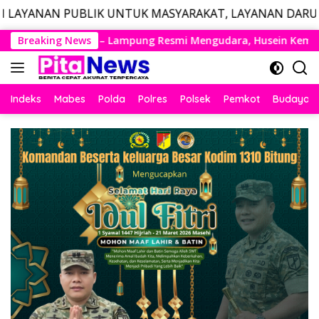
IK UNTUK MASYARAKAT, LAYANAN DARURAT CALL CENTER 
Langsung
smi Mengudara, Husein Kembali Layani Rute Berjadwal
Breaking News
ke
konten
Indeks
Mabes
Polda
Polres
Polsek
Pemkot
Budaya