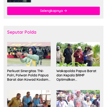
Selengkapnya
Seputar Polda
Perkuat Sinergitas TNI-
Wakapolda Papua Barat
Polri, Polwan Polda Papua
dan Kepala BRMP
Barat dan Kowad Kodam
Optimalkan
XVIII/Kasuari Gelar
Pengembangan Benih
Ekshibisi Menembak
Jagung untuk Ketahanan
Persahabatan
Pangan Papua Barat