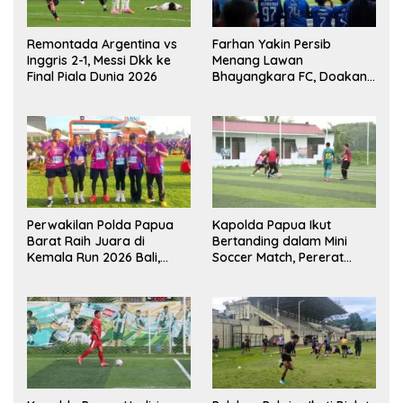
Remontada Argentina vs
Farhan Yakin Persib
Inggris 2-1, Messi Dkk ke
Menang Lawan
Final Piala Dunia 2026
Bhayangkara FC, Doakan
Kembali Jadi Juara Liga
Perwakilan Polda Papua
Kapolda Papua Ikut
Barat Raih Juara di
Bertanding dalam Mini
Kemala Run 2026 Bali,
Soccer Match, Pererat
Harumkan Nama Daerah
Kebersamaan Personel di
Bulan Ramadan