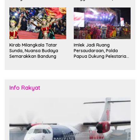
Kantong Parkir
Bandung Siap Sambut 25
Duta Besar
Kirab Milangkala Tatar
Imlek Jadi Ruang
Sunda, Nuansa Budaya
Persaudaraan, Polda
Semarakkan Bandung
Papua Dukung Pelestarian
Budaya di Tanah Papua
Info Rakyat