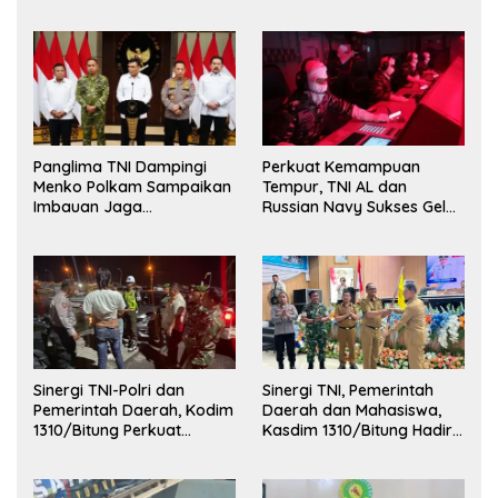
Kehormatan dan Brevet
Korps Marinir
Panglima TNI Dampingi
Perkuat Kemampuan
Menko Polkam Sampaikan
Tempur, TNI AL dan
Imbauan Jaga
Russian Navy Sukses Gelar
Kondusivitas Bangsa
Latihan ORRUDA 2026
Sinergi TNI-Polri dan
Sinergi TNI, Pemerintah
Pemerintah Daerah, Kodim
Daerah dan Mahasiswa,
1310/Bitung Perkuat
Kasdim 1310/Bitung Hadiri
Ketertiban dan Keamanan
Penerimaan Mahasiswa
Wilayah Kota Bitung
KKT Unsrat Manado di
Kota Bitung