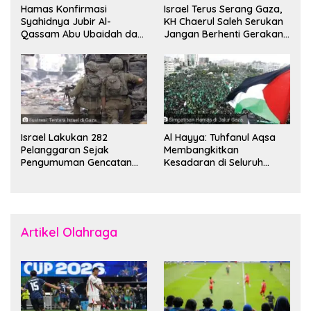
Hamas Konfirmasi
Israel Terus Serang Gaza,
Syahidnya Jubir Al-
KH Chaerul Saleh Serukan
Qassam Abu Ubaidah dan
Jangan Berhenti Gerakan
Komandan Mohammed
Boikot
Sinwar
Israel Lakukan 282
Al Hayya: Tuhfanul Aqsa
Pelanggaran Sejak
Membangkitkan
Pengumuman Gencatan
Kesadaran di Seluruh
Senjata
Dunia
Artikel Olahraga