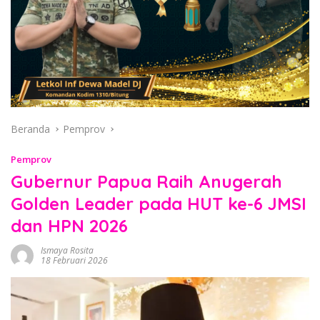
Beranda
Pemprov
Pemprov
Gubernur Papua Raih Anugerah
Golden Leader pada HUT ke-6 JMSI
dan HPN 2026
Ismaya Rosita
18 Februari 2026