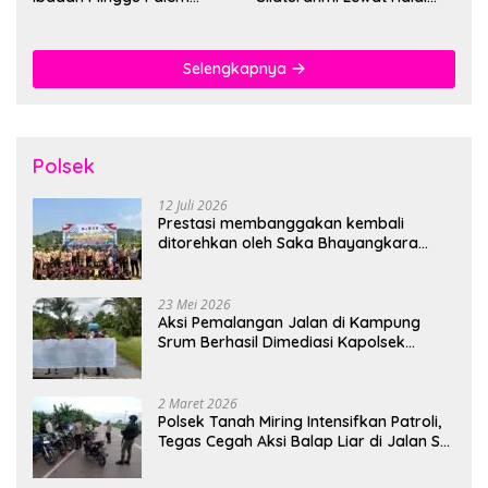
Berlangsung Aman dan
Bihalal
Khidmat
Selengkapnya
Polsek
12 Juli 2026
Prestasi membanggakan kembali
ditorehkan oleh Saka Bhayangkara
Polsek Banjarsari
23 Mei 2026
Aksi Pemalangan Jalan di Kampung
Srum Berhasil Dimediasi Kapolsek
Bonggo
2 Maret 2026
Polsek Tanah Miring Intensifkan Patroli,
Tegas Cegah Aksi Balap Liar di Jalan SP
7