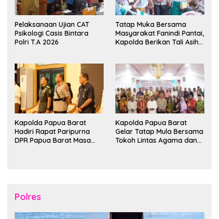
Pelaksanaan Ujian CAT
Tatap Muka Bersama
Psikologi Casis Bintara
Masyarakat Fanindi Pantai,
Polri T.A 2026
Kapolda Berikan Tali Asih
dan Bakti Kesehatan
Kapolda Papua Barat
Kapolda Papua Barat
Hadiri Rapat Paripurna
Gelar Tatap Mula Bersama
DPR Papua Barat Masa
Tokoh Lintas Agama dan
Persidangan Ke-I
Kerukunan Keluarga Suku
Tahun2026
Nusantara di Manokwari
Polres