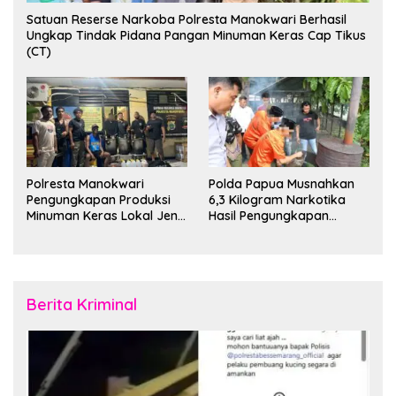
Satuan Reserse Narkoba Polresta Manokwari Berhasil
Ungkap Tindak Pidana Pangan Minuman Keras Cap Tikus
(CT)
Polresta Manokwari
Polda Papua Musnahkan
Pengungkapan Produksi
6,3 Kilogram Narkotika
Minuman Keras Lokal Jenis
Hasil Pengungkapan
Cap Tikus di Distrik Tanah
Jaringan Lintas Wilayah
Rubuh
Februari 2026
Berita Kriminal