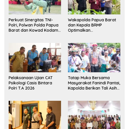
Perkuat Sinergitas TNI-
Wakapolda Papua Barat
Polri, Polwan Polda Papua
dan Kepala BRMP
Barat dan Kowad Kodam
Optimalkan
XVIII/Kasuari Gelar
Pengembangan Benih
Ekshibisi Menembak
Jagung untuk Ketahanan
Persahabatan
Pangan Papua Barat
Pelaksanaan Ujian CAT
Tatap Muka Bersama
Psikologi Casis Bintara
Masyarakat Fanindi Pantai,
Polri T.A 2026
Kapolda Berikan Tali Asih
dan Bakti Kesehatan