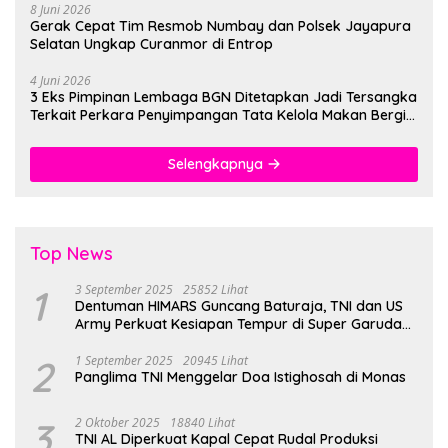
8 Juni 2026
Gerak Cepat Tim Resmob Numbay dan Polsek Jayapura
Selatan Ungkap Curanmor di Entrop
4 Juni 2026
3 Eks Pimpinan Lembaga BGN Ditetapkan Jadi Tersangka
Terkait Perkara Penyimpangan Tata Kelola Makan Bergizi
Gratis
Selengkapnya
Top News
1
3 September 2025
25852 Lihat
Dentuman HIMARS Guncang Baturaja, TNI dan US
Army Perkuat Kesiapan Tempur di Super Garuda
Shield 2025
2
1 September 2025
20945 Lihat
Panglima TNI Menggelar Doa Istighosah di Monas
3
2 Oktober 2025
18840 Lihat
TNI AL Diperkuat Kapal Cepat Rudal Produksi