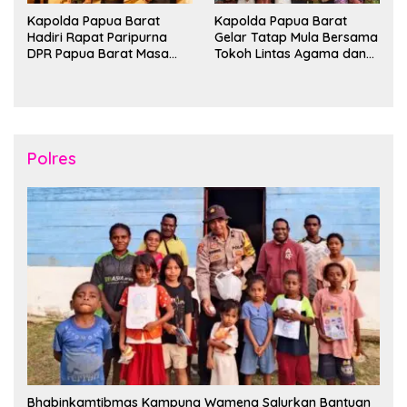
Kapolda Papua Barat
Kapolda Papua Barat
Hadiri Rapat Paripurna
Gelar Tatap Mula Bersama
DPR Papua Barat Masa
Tokoh Lintas Agama dan
Persidangan Ke-I
Kerukunan Keluarga Suku
Tahun2026
Nusantara di Manokwari
Polres
Bhabinkamtibmas Kampung Wamena Salurkan Bantuan