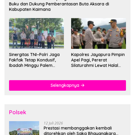
Buku dan Dukung Pemberantasan Buta Aksara di
Kabupaten Kaimana
Sinergitas TNI–Polri Jaga
Kapolres Jayapura Pimpin
Fakfak Tetap Kondusif,
Apel Pagi, Pererat
Ibadah Minggu Palem
Silaturahmi Lewat Halal
Berlangsung Aman dan
Bihalal
Khidmat
Selengkapnya
Polsek
12 Juli 2026
Prestasi membanggakan kembali
ditorehkan oleh Saka Bhayangkara