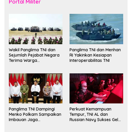
Portal Militer
Wakil Panglima TNI dan
Panglima TNI dan Menhan
Sejumlah Pejabat Negara
RI Yakinkan Kesiapan
Terima Warga
Interoperabilitas TNI
Kehormatan dan Brevet
Korps Marinir
Panglima TNI Dampingi
Perkuat Kemampuan
Menko Polkam Sampaikan
Tempur, TNI AL dan
Imbauan Jaga
Russian Navy Sukses Gelar
Kondusivitas Bangsa
Latihan ORRUDA 2026