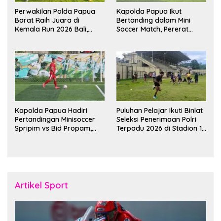
Perwakilan Polda Papua
Kapolda Papua Ikut
Barat Raih Juara di
Bertanding dalam Mini
Kemala Run 2026 Bali,
Soccer Match, Pererat
Harumkan Nama Daerah
Kebersamaan Personel di
Bulan Ramadan
Kapolda Papua Hadiri
Puluhan Pelajar Ikuti Binlat
Pertandingan Minisoccer
Seleksi Penerimaan Polri
Spripim vs Bid Propam,
Terpadu 2026 di Stadion 16
Pererat Soliditas dan
November Fakfak
Kebersamaan Personel
Artikel Sport