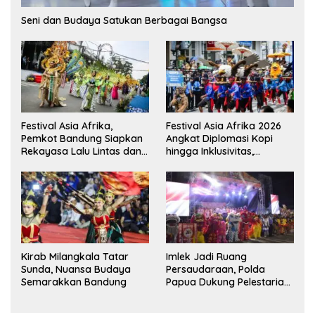
Seni dan Budaya Satukan Berbagai Bangsa
Festival Asia Afrika,
Festival Asia Afrika 2026
Pemkot Bandung Siapkan
Angkat Diplomasi Kopi
Rekayasa Lalu Lintas dan
hingga Inklusivitas,
Kantong Parkir
Bandung Siap Sambut 25
Duta Besar
Kirab Milangkala Tatar
Imlek Jadi Ruang
Sunda, Nuansa Budaya
Persaudaraan, Polda
Semarakkan Bandung
Papua Dukung Pelestarian
Budaya di Tanah Papua