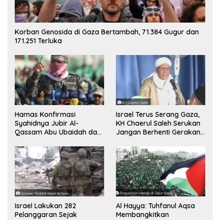
Korban Genosida di Gaza Bertambah, 71.384 Gugur dan
171.251 Terluka
Hamas Konfirmasi
Israel Terus Serang Gaza,
Syahidnya Jubir Al-
KH Chaerul Saleh Serukan
Qassam Abu Ubaidah dan
Jangan Berhenti Gerakan
Komandan Mohammed
Boikot
Sinwar
Israel Lakukan 282
Al Hayya: Tuhfanul Aqsa
Pelanggaran Sejak
Membangkitkan