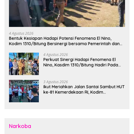
4 Agustus 2026
Bentuk Kesiapan Hadapi Potensi Fenomena El Nino,
Kodim 1310/Bitung Bersinergi bersama Pemerintah dan
Instansi Terkait Gelar Apel Kesiapsiagaan Tanggap
Bencana
4 Agustus 2026
Perkuat Sinergi Hadapi Fenomena El
Nino, Kasdim 1310/Bitung Hadiri Pada
Apel Gelar Pasukan Penanggulangan
Bencana di Polres Bitung
3 Agustus 2026
Ikut Meriahkan Jalan Santai Sambut HUT
ke-81 Kemerdekaan RI, Kodim
1310/Bitung Bangun Semangat
Persatuan Bersama Pemerintah Daerah
dan Masyarakat
Narkoba