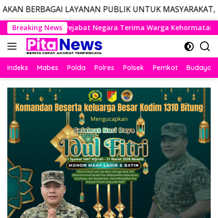
LAYANAN PUBLIK UNTUK MASYARAKAT, LAYANAN DARURAT
Langsung
rima Warga Kehormatan dan Brevet Korps Marinir
Breaking News
Pang
ke
konten
Indeks
Mabes
Polda
Polres
Polsek
Pemkot
Budaya