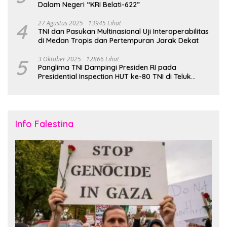
Dalam Negeri “KRI Belati-622”
4
27 Agustus 2025
13945 Lihat
TNI dan Pasukan Multinasional Uji Interoperabilitas
di Medan Tropis dan Pertempuran Jarak Dekat
5
3 Oktober 2025
12866 Lihat
Panglima TNI Dampingi Presiden RI pada
Presidential Inspection HUT ke-80 TNI di Teluk
Jakarta
Info Falestina