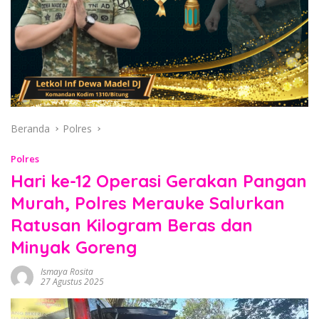
Beranda
Polres
Polres
Hari ke-12 Operasi Gerakan Pangan
Murah, Polres Merauke Salurkan
Ratusan Kilogram Beras dan
Minyak Goreng
Ismaya Rosita
27 Agustus 2025