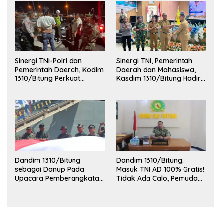
Sinergi TNI-Polri dan
Sinergi TNI, Pemerintah
Pemerintah Daerah, Kodim
Daerah dan Mahasiswa,
1310/Bitung Perkuat
Kasdim 1310/Bitung Hadiri
Ketertiban dan Keamanan
Penerimaan Mahasiswa
Wilayah Kota Bitung
KKT Unsrat Manado di
Kota Bitung
Dandim 1310/Bitung
Dandim 1310/Bitung:
sebagai Danup Pada
Masuk TNI AD 100% Gratis!
Upacara Pemberangkatan
Tidak Ada Calo, Pemuda
Karya Bakti Skala Besar
Bitung-Minut Silakan
Kodam XIII/Merdeka TA
Daftar
2026 ke Kepulauan Talaud
dan Sangihe