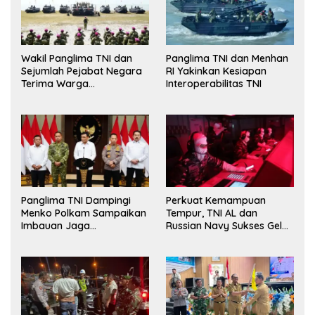
Wakil Panglima TNI dan
Panglima TNI dan Menhan
Sejumlah Pejabat Negara
RI Yakinkan Kesiapan
Terima Warga
Interoperabilitas TNI
Kehormatan dan Brevet
Korps Marinir
Panglima TNI Dampingi
Perkuat Kemampuan
Menko Polkam Sampaikan
Tempur, TNI AL dan
Imbauan Jaga
Russian Navy Sukses Gelar
Kondusivitas Bangsa
Latihan ORRUDA 2026