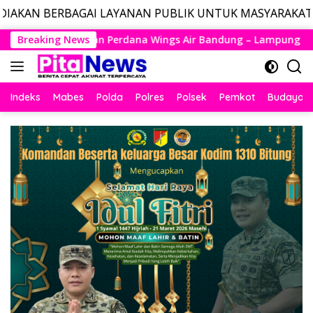
I LAYANAN PUBLIK UNTUK MASYARAKAT, LAYANAN DARUR
Langsung
ngs Air Bandung – Lampung Resmi Mengudara, Husein Kembali L
Breaking News
ke
konten
Indeks
Mabes
Polda
Polres
Polsek
Pemkot
Budaya