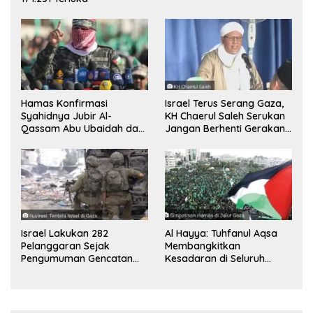
Hamas Konfirmasi
Israel Terus Serang Gaza,
Syahidnya Jubir Al-
KH Chaerul Saleh Serukan
Qassam Abu Ubaidah dan
Jangan Berhenti Gerakan
Komandan Mohammed
Boikot
Sinwar
Israel Lakukan 282
Al Hayya: Tuhfanul Aqsa
Pelanggaran Sejak
Membangkitkan
Pengumuman Gencatan
Kesadaran di Seluruh
Senjata
Dunia