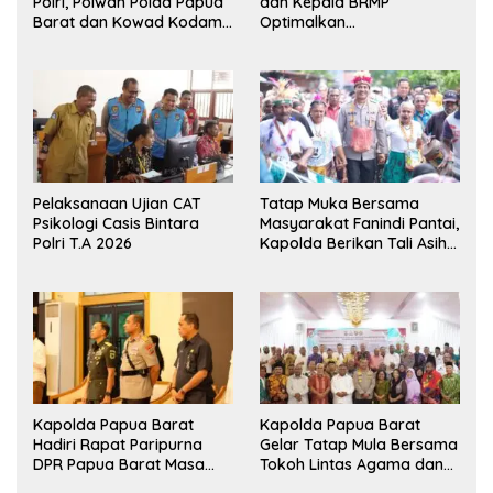
Polri, Polwan Polda Papua
dan Kepala BRMP
Barat dan Kowad Kodam
Optimalkan
XVIII/Kasuari Gelar
Pengembangan Benih
Ekshibisi Menembak
Jagung untuk Ketahanan
Persahabatan
Pangan Papua Barat
Pelaksanaan Ujian CAT
Tatap Muka Bersama
Psikologi Casis Bintara
Masyarakat Fanindi Pantai,
Polri T.A 2026
Kapolda Berikan Tali Asih
dan Bakti Kesehatan
Kapolda Papua Barat
Kapolda Papua Barat
Hadiri Rapat Paripurna
Gelar Tatap Mula Bersama
DPR Papua Barat Masa
Tokoh Lintas Agama dan
Persidangan Ke-I
Kerukunan Keluarga Suku