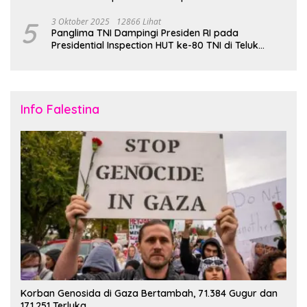
5
3 Oktober 2025
12866 Lihat
Panglima TNI Dampingi Presiden RI pada
Presidential Inspection HUT ke-80 TNI di Teluk
Jakarta
Info Falestina
Korban Genosida di Gaza Bertambah, 71.384 Gugur dan
171.251 Terluka