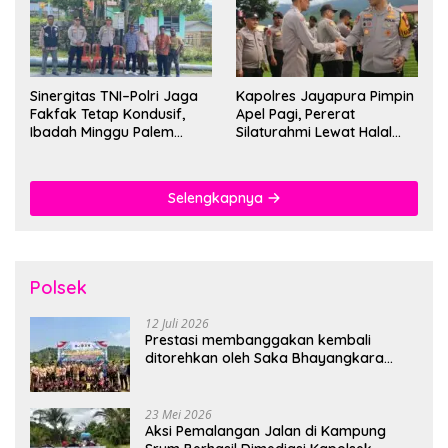
Sinergitas TNI–Polri Jaga
Kapolres Jayapura Pimpin
Fakfak Tetap Kondusif,
Apel Pagi, Pererat
Ibadah Minggu Palem
Silaturahmi Lewat Halal
Berlangsung Aman dan
Bihalal
Khidmat
Selengkapnya
Polsek
12 Juli 2026
Prestasi membanggakan kembali
ditorehkan oleh Saka Bhayangkara
Polsek Banjarsari
23 Mei 2026
Aksi Pemalangan Jalan di Kampung