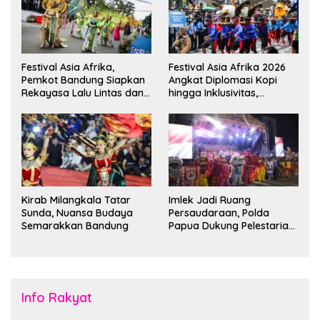
Festival Asia Afrika,
Festival Asia Afrika 2026
Pemkot Bandung Siapkan
Angkat Diplomasi Kopi
Rekayasa Lalu Lintas dan
hingga Inklusivitas,
Kantong Parkir
Bandung Siap Sambut 25
Duta Besar
Kirab Milangkala Tatar
Imlek Jadi Ruang
Sunda, Nuansa Budaya
Persaudaraan, Polda
Semarakkan Bandung
Papua Dukung Pelestarian
Budaya di Tanah Papua
Info Rakyat