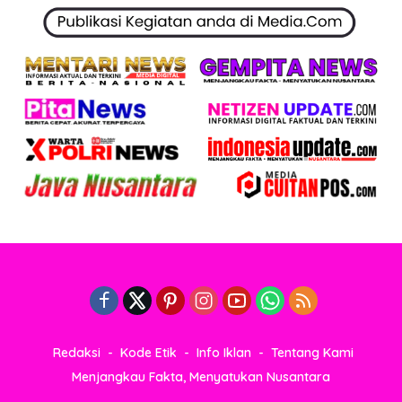
Redaksi
Kode Etik
Info Iklan
Tentang Kami
Menjangkau Fakta, Menyatukan Nusantara