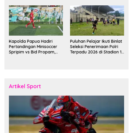
Bulan Ramadan
Kapolda Papua Hadiri
Puluhan Pelajar Ikuti Binlat
Pertandingan Minisoccer
Seleksi Penerimaan Polri
Spripim vs Bid Propam,
Terpadu 2026 di Stadion 16
Pererat Soliditas dan
November Fakfak
Kebersamaan Personel
Artikel Sport