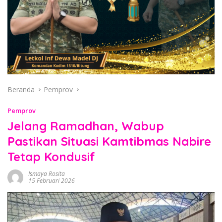
Beranda
Pemprov
Pemprov
Jelang Ramadhan, Wabup
Pastikan Situasi Kamtibmas Nabire
Tetap Kondusif
Ismaya Rosita
15 Februari 2026