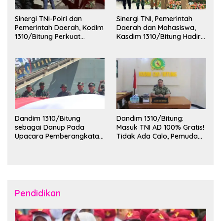
Sinergi TNI-Polri dan
Sinergi TNI, Pemerintah
Pemerintah Daerah, Kodim
Daerah dan Mahasiswa,
1310/Bitung Perkuat
Kasdim 1310/Bitung Hadiri
Ketertiban dan Keamanan
Penerimaan Mahasiswa
Wilayah Kota Bitung
KKT Unsrat Manado di
Kota Bitung
Dandim 1310/Bitung
Dandim 1310/Bitung:
sebagai Danup Pada
Masuk TNI AD 100% Gratis!
Upacara Pemberangkatan
Tidak Ada Calo, Pemuda
Karya Bakti Skala Besar
Bitung-Minut Silakan
Kodam XIII/Merdeka TA
Daftar
2026 ke Kepulauan Talaud
dan Sangihe
Pendidikan