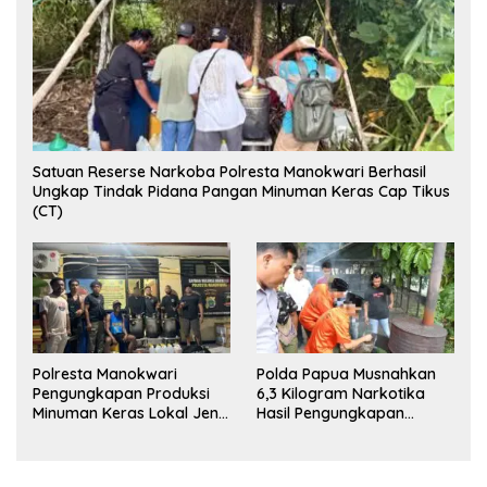
Satuan Reserse Narkoba Polresta Manokwari Berhasil
Ungkap Tindak Pidana Pangan Minuman Keras Cap Tikus
(CT)
Polresta Manokwari
Polda Papua Musnahkan
Pengungkapan Produksi
6,3 Kilogram Narkotika
Minuman Keras Lokal Jenis
Hasil Pengungkapan
Cap Tikus di Distrik Tanah
Jaringan Lintas Wilayah
Rubuh
Februari 2026