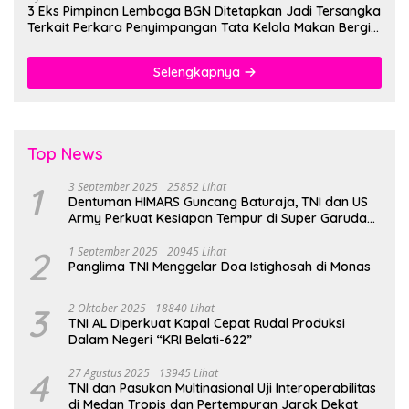
3 Eks Pimpinan Lembaga BGN Ditetapkan Jadi Tersangka
Terkait Perkara Penyimpangan Tata Kelola Makan Bergizi
Gratis
Selengkapnya
Top News
1
3 September 2025
25852 Lihat
Dentuman HIMARS Guncang Baturaja, TNI dan US
Army Perkuat Kesiapan Tempur di Super Garuda
Shield 2025
2
1 September 2025
20945 Lihat
Panglima TNI Menggelar Doa Istighosah di Monas
3
2 Oktober 2025
18840 Lihat
TNI AL Diperkuat Kapal Cepat Rudal Produksi
Dalam Negeri “KRI Belati-622”
4
27 Agustus 2025
13945 Lihat
TNI dan Pasukan Multinasional Uji Interoperabilitas
di Medan Tropis dan Pertempuran Jarak Dekat