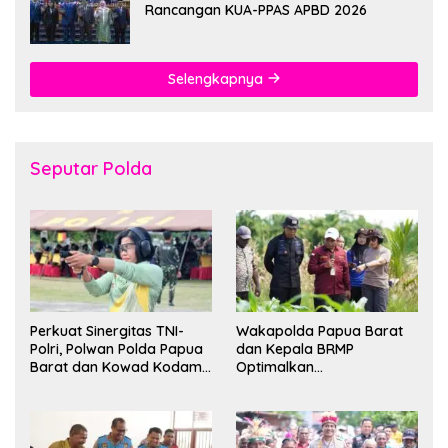
Rancangan KUA-PPAS APBD 2026
Selengkapnya
Seputar Polda
Perkuat Sinergitas TNI-
Wakapolda Papua Barat
Polri, Polwan Polda Papua
dan Kepala BRMP
Barat dan Kowad Kodam
Optimalkan
XVIII/Kasuari Gelar
Pengembangan Benih
Ekshibisi Menembak
Jagung untuk Ketahanan
Persahabatan
Pangan Papua Barat