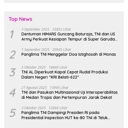
Top News
1
3 September 2025
25852 Lihat
Dentuman HIMARS Guncang Baturaja, TNI dan US
Army Perkuat Kesiapan Tempur di Super Garuda
Shield 2025
2
1 September 2025
20945 Lihat
Panglima TNI Menggelar Doa Istighosah di Monas
3
2 Oktober 2025
18840 Lihat
TNI AL Diperkuat Kapal Cepat Rudal Produksi
Dalam Negeri “KRI Belati-622”
4
27 Agustus 2025
13945 Lihat
TNI dan Pasukan Multinasional Uji Interoperabilitas
di Medan Tropis dan Pertempuran Jarak Dekat
5
3 Oktober 2025
12866 Lihat
Panglima TNI Dampingi Presiden RI pada
Presidential Inspection HUT ke-80 TNI di Teluk
Jakarta