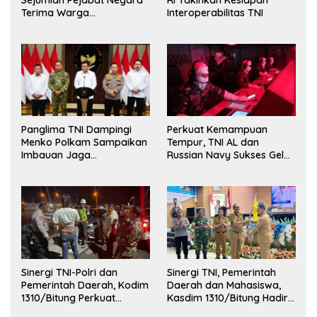
Terima Warga
Interoperabilitas TNI
Kehormatan dan Brevet
Korps Marinir
Panglima TNI Dampingi
Perkuat Kemampuan
Menko Polkam Sampaikan
Tempur, TNI AL dan
Imbauan Jaga
Russian Navy Sukses Gelar
Kondusivitas Bangsa
Latihan ORRUDA 2026
Sinergi TNI-Polri dan
Sinergi TNI, Pemerintah
Pemerintah Daerah, Kodim
Daerah dan Mahasiswa,
1310/Bitung Perkuat
Kasdim 1310/Bitung Hadiri
Ketertiban dan Keamanan
Penerimaan Mahasiswa