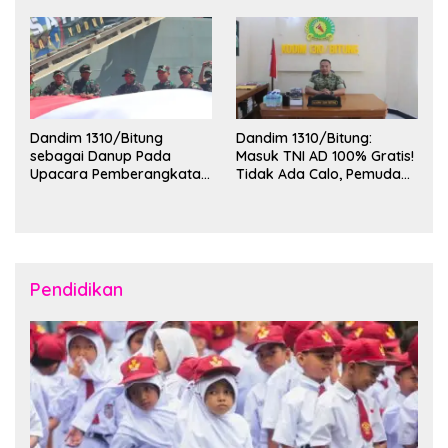
Wilayah Kota Bitung
KKT Unsrat Manado di
Kota Bitung
Dandim 1310/Bitung
Dandim 1310/Bitung:
sebagai Danup Pada
Masuk TNI AD 100% Gratis!
Upacara Pemberangkatan
Tidak Ada Calo, Pemuda
Karya Bakti Skala Besar
Bitung-Minut Silakan
Kodam XIII/Merdeka TA
Daftar
2026 ke Kepulauan Talaud
dan Sangihe
Pendidikan