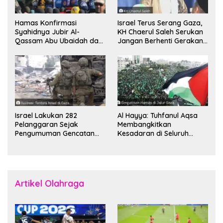
Hamas Konfirmasi
Israel Terus Serang Gaza,
Syahidnya Jubir Al-
KH Chaerul Saleh Serukan
Qassam Abu Ubaidah dan
Jangan Berhenti Gerakan
Komandan Mohammed
Boikot
Sinwar
Israel Lakukan 282
Al Hayya: Tuhfanul Aqsa
Pelanggaran Sejak
Membangkitkan
Pengumuman Gencatan
Kesadaran di Seluruh
Senjata
Dunia
Artikel Olahraga