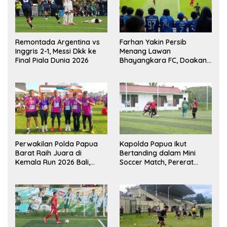
Remontada Argentina vs
Farhan Yakin Persib
Inggris 2-1, Messi Dkk ke
Menang Lawan
Final Piala Dunia 2026
Bhayangkara FC, Doakan
Kembali Jadi Juara Liga
Perwakilan Polda Papua
Kapolda Papua Ikut
Barat Raih Juara di
Bertanding dalam Mini
Kemala Run 2026 Bali,
Soccer Match, Pererat
Harumkan Nama Daerah
Kebersamaan Personel di
Bulan Ramadan