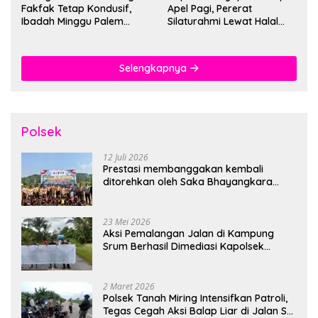
Fakfak Tetap Kondusif,
Apel Pagi, Pererat
Ibadah Minggu Palem
Silaturahmi Lewat Halal
Berlangsung Aman dan
Bihalal
Khidmat
Selengkapnya
Polsek
12 Juli 2026
Prestasi membanggakan kembali
ditorehkan oleh Saka Bhayangkara
Polsek Banjarsari
23 Mei 2026
Aksi Pemalangan Jalan di Kampung
Srum Berhasil Dimediasi Kapolsek
Bonggo
2 Maret 2026
Polsek Tanah Miring Intensifkan Patroli,
Tegas Cegah Aksi Balap Liar di Jalan SP