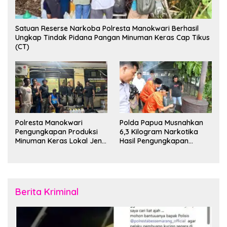
Satuan Reserse Narkoba Polresta Manokwari Berhasil
Ungkap Tindak Pidana Pangan Minuman Keras Cap Tikus
(CT)
Polresta Manokwari
Polda Papua Musnahkan
Pengungkapan Produksi
6,3 Kilogram Narkotika
Minuman Keras Lokal Jenis
Hasil Pengungkapan
Cap Tikus di Distrik Tanah
Jaringan Lintas Wilayah
Rubuh
Februari 2026
Berita Kriminal