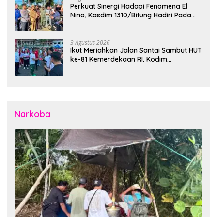
Perkuat Sinergi Hadapi Fenomena El
Nino, Kasdim 1310/Bitung Hadiri Pada
Apel Gelar Pasukan Penanggulangan
Bencana di Polres Bitung
3 Agustus 2026
Ikut Meriahkan Jalan Santai Sambut HUT
ke-81 Kemerdekaan RI, Kodim
1310/Bitung Bangun Semangat
Persatuan Bersama Pemerintah Daerah
dan Masyarakat
Narkoba