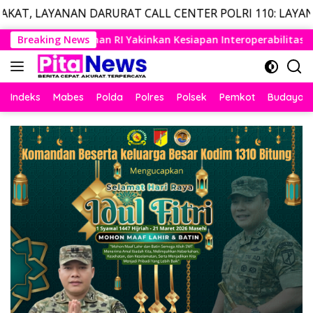
ARURAT CALL CENTER POLRI 110: LAYANAN DARURAT GRA
Langsung
siapan Interoperabilitas TNI
Breaking News
Panglima TNI Dampingi M
ke
konten
Indeks
Mabes
Polda
Polres
Polsek
Pemkot
Budaya