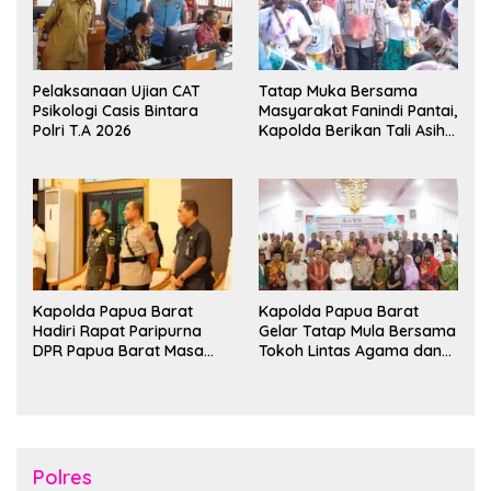
Pelaksanaan Ujian CAT
Tatap Muka Bersama
Psikologi Casis Bintara
Masyarakat Fanindi Pantai,
Polri T.A 2026
Kapolda Berikan Tali Asih
dan Bakti Kesehatan
Kapolda Papua Barat
Kapolda Papua Barat
Hadiri Rapat Paripurna
Gelar Tatap Mula Bersama
DPR Papua Barat Masa
Tokoh Lintas Agama dan
Persidangan Ke-I
Kerukunan Keluarga Suku
Tahun2026
Nusantara di Manokwari
Polres