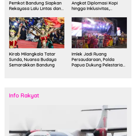
Pemkot Bandung Siapkan
Angkat Diplomasi Kopi
Rekayasa Lalu Lintas dan
hingga Inklusivitas,
Kantong Parkir
Bandung Siap Sambut 25
Duta Besar
Kirab Milangkala Tatar
Imlek Jadi Ruang
Sunda, Nuansa Budaya
Persaudaraan, Polda
Semarakkan Bandung
Papua Dukung Pelestarian
Budaya di Tanah Papua
Info Rakyat