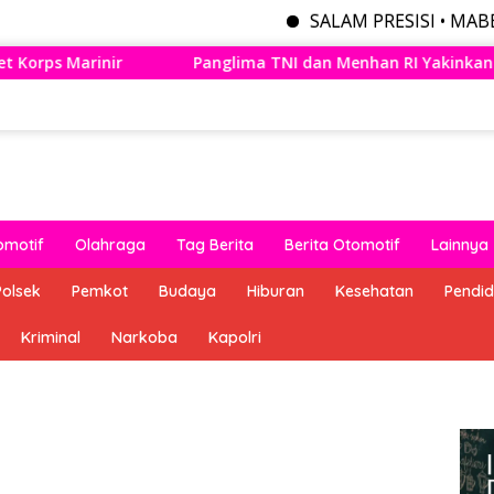
SALAM PRESISI • MABES POLRI
anglima TNI dan Menhan RI Yakinkan Kesiapan Interoperabilitas
omotif
Olahraga
Tag Berita
Berita Otomotif
Lainnya
Polsek
Pemkot
Budaya
Hiburan
Kesehatan
Pendid
Kriminal
Narkoba
Kapolri