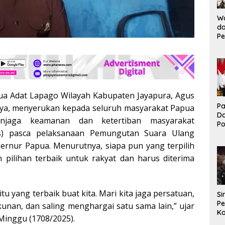
Wa
da
Pe
T
K
Br
Ma
ua Adat Lapago Wilayah Kabupaten Jayapura, Agus
Pa
ya, menyerukan kepada seluruh masyarakat Papua
D
njaga keamanan dan ketertiban masyarakat
P
s) pasca pelaksanaan Pemungutan Suara Ulang
I
Ko
ernur Papua. Menurutnya, siapa pun yang terpilih
B
 pilihan terbaik untuk rakyat dan harus diterima
 itu yang terbaik buat kita. Mari kita jaga persatuan,
Si
Pe
unan, dan saling menghargai satu sama lain,” ujar
Ko
Minggu (1708/2025).
Pe