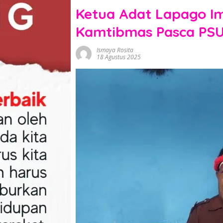
Ketua Adat Lapago 
Kamtibmas Pasca PSU
Ismaya Rosita
18 Agustus 2025