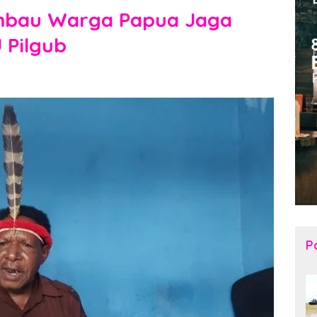
Imbau Warga Papua Jaga
 Pilgub
Po