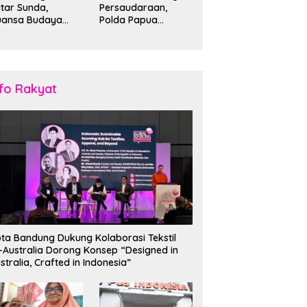
tar Sunda,
Persaudaraan,
uansa Budaya
Polda Papua
emarakkan
Dukung Pelestarian
andung
Budaya di Tanah
Papua
nfo Rakyat
ta Bandung Dukung Kolaborasi Tekstil
–Australia Dorong Konsep “Designed in
stralia, Crafted in Indonesia”