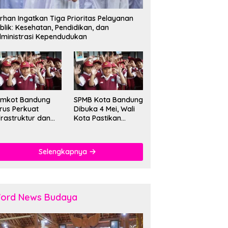
rhan Ingatkan Tiga Prioritas Pelayanan
blik: Kesehatan, Pendidikan, dan
ministrasi Kependudukan
emkot Bandung
SPMB Kota Bandung
rus Perkuat
Dibuka 4 Mei, Wali
frastruktur dan
Kota Pastikan
tu Pendidikan di
Sistem Baru dan
kolah
Batas Dua Sif
Sekolah
Selengkapnya
ord News Budaya