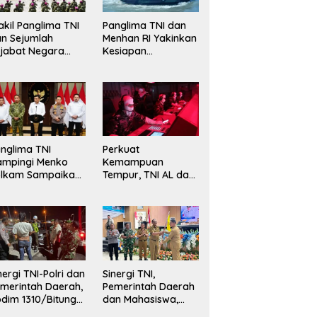
kil Panglima TNI
Panglima TNI dan
n Sejumlah
Menhan RI Yakinkan
jabat Negara
Kesiapan
erima Warga
Interoperabilitas TNI
ehormatan dan
evet Korps
rinir
nglima TNI
Perkuat
ampingi Menko
Kemampuan
olkam Sampaikan
Tempur, TNI AL dan
mbauan Jaga
Russian Navy
ndusivitas
Sukses Gelar
angsa
Latihan ORRUDA
2026
nergi TNI-Polri dan
Sinergi TNI,
merintah Daerah,
Pemerintah Daerah
dim 1310/Bitung
dan Mahasiswa,
rkuat Ketertiban
Kasdim 1310/Bitung