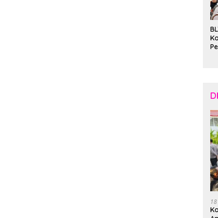
BL
K
Pe
ba
D
18
Ka