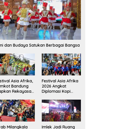
ni dan Budaya Satukan Berbagai Bangsa
stival Asia Afrika,
Festival Asia Afrika
emkot Bandung
2026 Angkat
apkan Rekayasa
Diplomasi Kopi
lu Lintas dan
hingga Inklusivitas,
ntong Parkir
Bandung Siap
Sambut 25 Duta
Besar
rab Milangkala
Imlek Jadi Ruang