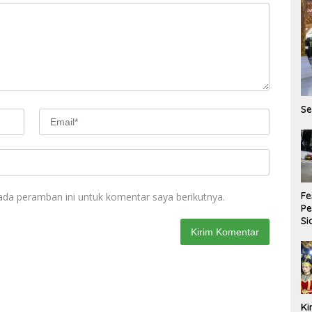
Se
Fe
ada peramban ini untuk komentar saya berikutnya.
P
Si
La
Ka
Ki