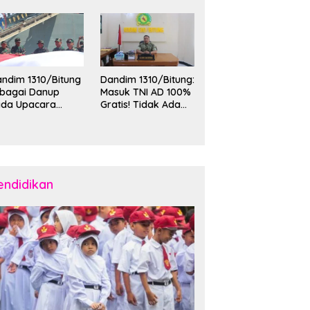
an Keamanan
Hadiri Penerimaan
layah Kota Bitung
Mahasiswa KKT
Unsrat Manado di
Kota Bitung
ndim 1310/Bitung
Dandim 1310/Bitung:
ebagai Danup
Masuk TNI AD 100%
ada Upacara
Gratis! Tidak Ada
emberangkatan
Calo, Pemuda
rya Bakti Skala
Bitung-Minut Silakan
esar Kodam
Daftar
II/Merdeka TA
26 ke Kepulauan
laud dan Sangihe
endidikan