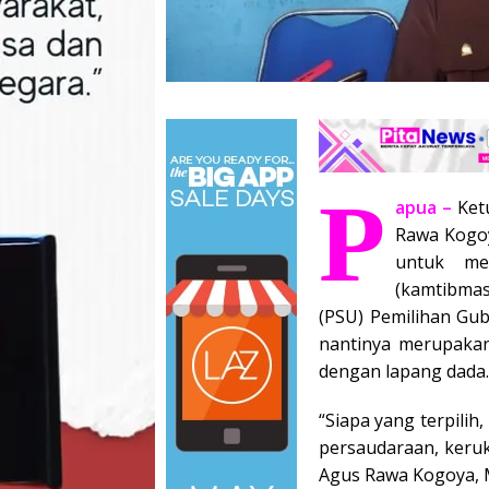
P
apua –
Ket
Rawa Kogo
untuk me
(kamtibma
(PSU) Pemilihan Gub
nantinya merupakan
dengan lapang dada.
“Siapa yang terpilih,
persaudaraan, keruk
Agus Rawa Kogoya, 