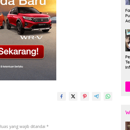
Fa
Pu
Ad
P
Te
In
Mu
Se
W
Ruas yang wajib ditandai
*