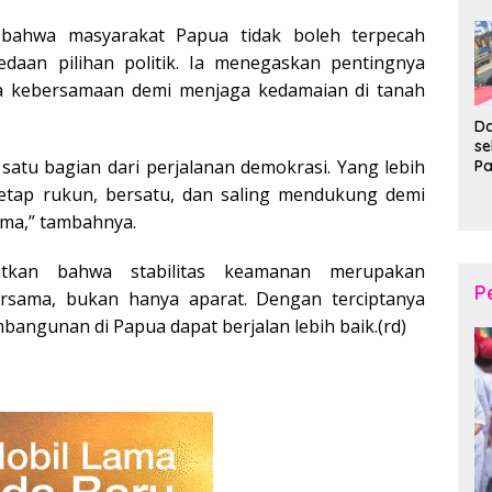
d
Wi
bahwa masyarakat Papua tidak boleh terpecah
daan pilihan politik. Ia menegaskan pentingnya
 kebersamaan demi menjaga kedamaian di tanah
Da
s
 satu bagian dari perjalanan demokrasi. Yang lebih
P
P
tetap rukun, bersatu, dan saling mendukung demi
Ka
ama,” tambahnya.
B
XI
20
tkan bahwa stabilitas keamanan merupakan
Ta
P
rsama, bukan hanya aparat. Dengan terciptanya
mbangunan di Papua dapat berjalan lebih baik.(rd)