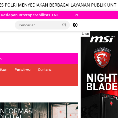
 MENYEDIAKAN BERBAGAI LAYANAN PUBLIK UNTUK MASYAR
 TNI
Panglima TNI Dampingi Menko Polkam Sampaikan
tutup
ikan
Peristiwa
Cartenz