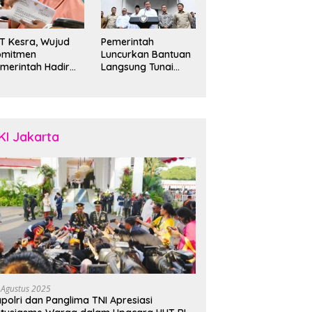
T Kesra, Wujud
Pemerintah
omitmen
Luncurkan Bantuan
merintah Hadir
Langsung Tunai
gi Rakyat Kecil
Kesejahteraan
Rakyat untuk 35
Juta Keluarga
KI Jakarta
 Agustus 2025
polri dan Panglima TNI Apresiasi