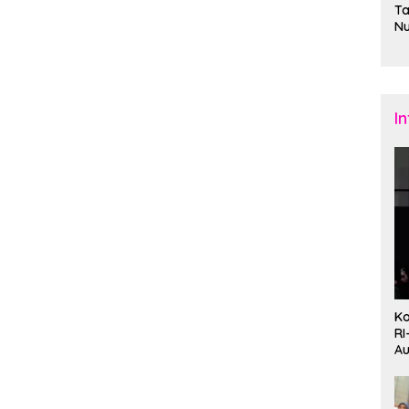
Ta
N
S
B
I
Ko
RI
Au