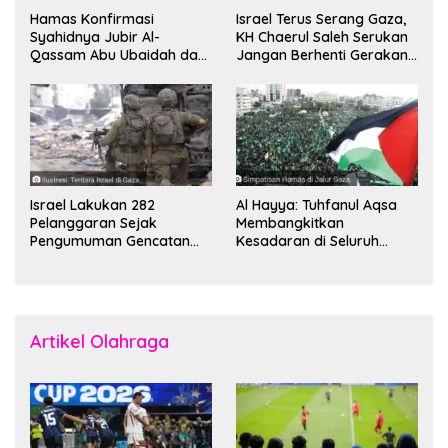
Hamas Konfirmasi
Israel Terus Serang Gaza,
Syahidnya Jubir Al-
KH Chaerul Saleh Serukan
Qassam Abu Ubaidah dan
Jangan Berhenti Gerakan
Komandan Mohammed
Boikot
Sinwar
Israel Lakukan 282
Al Hayya: Tuhfanul Aqsa
Pelanggaran Sejak
Membangkitkan
Pengumuman Gencatan
Kesadaran di Seluruh
Senjata
Dunia
Artikel Olahraga