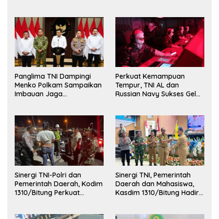
Kehormatan dan Brevet
Korps Marinir
Panglima TNI Dampingi
Perkuat Kemampuan
Menko Polkam Sampaikan
Tempur, TNI AL dan
Imbauan Jaga
Russian Navy Sukses Gelar
Kondusivitas Bangsa
Latihan ORRUDA 2026
Sinergi TNI-Polri dan
Sinergi TNI, Pemerintah
Pemerintah Daerah, Kodim
Daerah dan Mahasiswa,
1310/Bitung Perkuat
Kasdim 1310/Bitung Hadiri
Ketertiban dan Keamanan
Penerimaan Mahasiswa
Wilayah Kota Bitung
KKT Unsrat Manado di
Kota Bitung