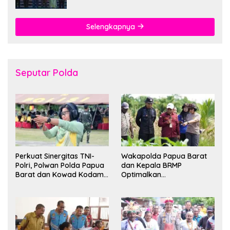
Selengkapnya
Seputar Polda
Perkuat Sinergitas TNI-
Wakapolda Papua Barat
Polri, Polwan Polda Papua
dan Kepala BRMP
Barat dan Kowad Kodam
Optimalkan
XVIII/Kasuari Gelar
Pengembangan Benih
Ekshibisi Menembak
Jagung untuk Ketahanan
Persahabatan
Pangan Papua Barat