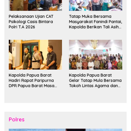
Pelaksanaan Ujian CAT
Tatap Muka Bersama
Psikologi Casis Bintara
Masyarakat Fanindi Pantai,
Polri T.A 2026
Kapolda Berikan Tali Asih
dan Bakti Kesehatan
Kapolda Papua Barat
Kapolda Papua Barat
Hadiri Rapat Paripurna
Gelar Tatap Mula Bersama
DPR Papua Barat Masa
Tokoh Lintas Agama dan
Persidangan Ke-I
Kerukunan Keluarga Suku
Tahun2026
Nusantara di Manokwari
Polres