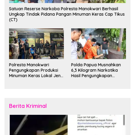
Satuan Reserse Narkoba Polresta Manokwari Berhasil
Ungkap Tindak Pidana Pangan Minuman Keras Cap Tikus
(CT)
Polresta Manokwari
Polda Papua Musnahkan
Pengungkapan Produksi
6,3 Kilogram Narkotika
Minuman Keras Lokal Jenis
Hasil Pengungkapan
Cap Tikus di Distrik Tanah
Jaringan Lintas Wilayah
Rubuh
Februari 2026
Berita Kriminal