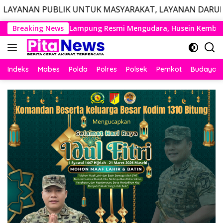
BLIK UNTUK MASYARAKAT, LAYANAN DARURAT CALL CENTE
Langsung
 Resmi Mengudara, Husein Kembali Layani Rute Berjadwal
Breaking News
ke
konten
Indeks
Mabes
Polda
Polres
Polsek
Pemkot
Budaya