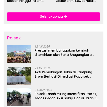
Ibadah Minggu Palem
Silaturahmi Lewat Halal
Berlangsung Aman dan
Bihalal
Khidmat
Selengkapnya
Polsek
12 Juli 2026
Prestasi membanggakan kembali
ditorehkan oleh Saka Bhayangkara
Polsek Banjarsari
23 Mei 2026
Aksi Pemalangan Jalan di Kampung
Srum Berhasil Dimediasi Kapolsek
Bonggo
2 Maret 2026
Polsek Tanah Miring Intensifkan Patroli,
Tegas Cegah Aksi Balap Liar di Jalan SP
7