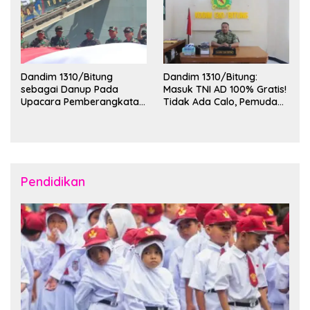
Dandim 1310/Bitung
Dandim 1310/Bitung:
sebagai Danup Pada
Masuk TNI AD 100% Gratis!
Upacara Pemberangkatan
Tidak Ada Calo, Pemuda
Karya Bakti Skala Besar
Bitung-Minut Silakan
Kodam XIII/Merdeka TA
Daftar
2026 ke Kepulauan Talaud
dan Sangihe
Pendidikan