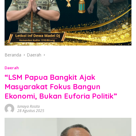
Beranda
Daerah
Daerah
“LSM Papua Bangkit Ajak
Masyarakat Fokus Bangun
Ekonomi, Bukan Euforia Politik”
Ismaya Rosita
28 Agustus 2025