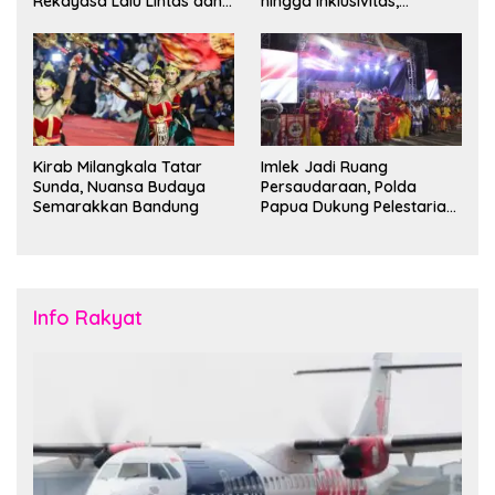
Rekayasa Lalu Lintas dan
hingga Inklusivitas,
Kantong Parkir
Bandung Siap Sambut 25
Duta Besar
Kirab Milangkala Tatar
Imlek Jadi Ruang
Sunda, Nuansa Budaya
Persaudaraan, Polda
Semarakkan Bandung
Papua Dukung Pelestarian
Budaya di Tanah Papua
Info Rakyat