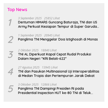
Top News
1
3 September 2025
25852 Lihat
Dentuman HIMARS Guncang Baturaja, TNI dan US
Army Perkuat Kesiapan Tempur di Super Garuda
Shield 2025
2
1 September 2025
20945 Lihat
Panglima TNI Menggelar Doa Istighosah di Monas
3
2 Oktober 2025
18840 Lihat
TNI AL Diperkuat Kapal Cepat Rudal Produksi
Dalam Negeri “KRI Belati-622”
4
27 Agustus 2025
13945 Lihat
TNI dan Pasukan Multinasional Uji Interoperabilitas
di Medan Tropis dan Pertempuran Jarak Dekat
5
3 Oktober 2025
12866 Lihat
Panglima TNI Dampingi Presiden RI pada
Presidential Inspection HUT ke-80 TNI di Teluk
Jakarta