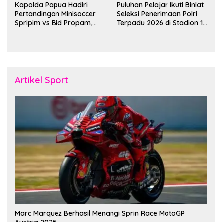
Kapolda Papua Hadiri
Puluhan Pelajar Ikuti Binlat
Pertandingan Minisoccer
Seleksi Penerimaan Polri
Spripim vs Bid Propam,
Terpadu 2026 di Stadion 16
Pererat Soliditas dan
November Fakfak
Kebersamaan Personel
Artikel Sport
Marc Marquez Berhasil Menangi Sprin Race MotoGP