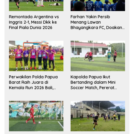
Remontada Argentina vs
Farhan Yakin Persib
Inggris 2-1, Messi Dkk ke
Menang Lawan
Final Piala Dunia 2026
Bhayangkara FC, Doakan
Kembali Jadi Juara Liga
Perwakilan Polda Papua
Kapolda Papua Ikut
Barat Raih Juara di
Bertanding dalam Mini
Kemala Run 2026 Bali,
Soccer Match, Pererat
Harumkan Nama Daerah
Kebersamaan Personel di
Bulan Ramadan