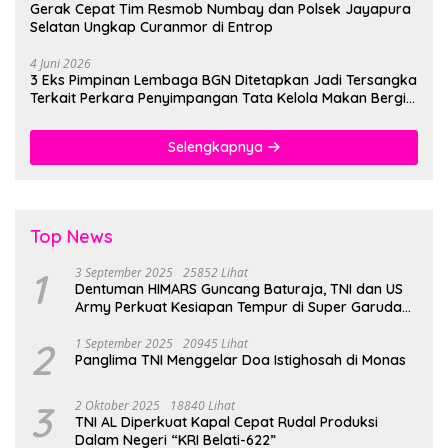
Gerak Cepat Tim Resmob Numbay dan Polsek Jayapura
Selatan Ungkap Curanmor di Entrop
4 Juni 2026
3 Eks Pimpinan Lembaga BGN Ditetapkan Jadi Tersangka
Terkait Perkara Penyimpangan Tata Kelola Makan Bergizi
Gratis
Selengkapnya
Top News
1
3 September 2025
25852 Lihat
Dentuman HIMARS Guncang Baturaja, TNI dan US
Army Perkuat Kesiapan Tempur di Super Garuda
Shield 2025
2
1 September 2025
20945 Lihat
Panglima TNI Menggelar Doa Istighosah di Monas
3
2 Oktober 2025
18840 Lihat
TNI AL Diperkuat Kapal Cepat Rudal Produksi
Dalam Negeri “KRI Belati-622”