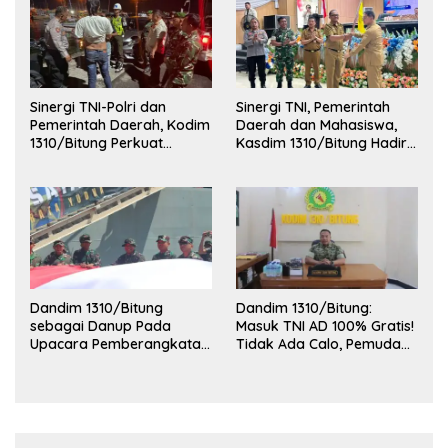
Sinergi TNI-Polri dan
Sinergi TNI, Pemerintah
Pemerintah Daerah, Kodim
Daerah dan Mahasiswa,
1310/Bitung Perkuat
Kasdim 1310/Bitung Hadiri
Ketertiban dan Keamanan
Penerimaan Mahasiswa
Wilayah Kota Bitung
KKT Unsrat Manado di
Kota Bitung
Dandim 1310/Bitung
Dandim 1310/Bitung:
sebagai Danup Pada
Masuk TNI AD 100% Gratis!
Upacara Pemberangkatan
Tidak Ada Calo, Pemuda
Karya Bakti Skala Besar
Bitung-Minut Silakan
Kodam XIII/Merdeka TA
Daftar
2026 ke Kepulauan Talaud
dan Sangihe