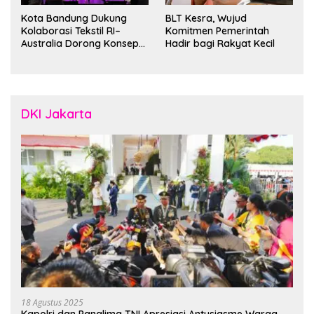
Kota Bandung Dukung
BLT Kesra, Wujud
Kolaborasi Tekstil RI–
Komitmen Pemerintah
Australia Dorong Konsep
Hadir bagi Rakyat Kecil
“Designed in Australia,
Crafted in Indonesia”
DKI Jakarta
18 Agustus 2025
Kapolri dan Panglima TNI Apresiasi Antusiasme Warga