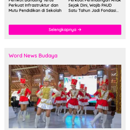
Pemkot Bandung Terus
Perkuat Perlindungan Anak
Perkuat Infrastruktur dan
Sejak Dini, Wajib PAUD
Mutu Pendidikan di Sekolah
Satu Tahun Jadi Fondasi
Cegah Kekerasan
Selengkapnya
Word News Budaya