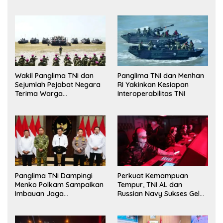
Wakil Panglima TNI dan
Panglima TNI dan Menhan
Sejumlah Pejabat Negara
RI Yakinkan Kesiapan
Terima Warga
Interoperabilitas TNI
Kehormatan dan Brevet
Korps Marinir
Panglima TNI Dampingi
Perkuat Kemampuan
Menko Polkam Sampaikan
Tempur, TNI AL dan
Imbauan Jaga
Russian Navy Sukses Gelar
Kondusivitas Bangsa
Latihan ORRUDA 2026