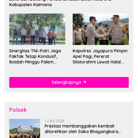
Kabupaten Kaimana
Sinergitas TNI–Polri Jaga
Kapolres Jayapura Pimpin
Fakfak Tetap Kondusif,
Apel Pagi, Pererat
Ibadah Minggu Palem
Silaturahmi Lewat Halal
Berlangsung Aman dan
Bihalal
Khidmat
Selengkapnya
Polsek
12 Juli 2026
Prestasi membanggakan kembali
ditorehkan oleh Saka Bhayangkara
Polsek Banjarsari