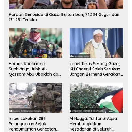
Korban Genosida di Gaza Bertambah, 71.384 Gugur dan
171.251 Terluka
Hamas Konfirmasi
Israel Terus Serang Gaza,
Syahidnya Jubir Al-
KH Chaerul Saleh Serukan
Qassam Abu Ubaidah dan
Jangan Berhenti Gerakan
Komandan Mohammed
Boikot
Sinwar
Israel Lakukan 282
Al Hayya: Tuhfanul Aqsa
Pelanggaran Sejak
Membangkitkan
Pengumuman Gencatan
Kesadaran di Seluruh