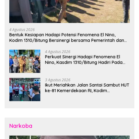
4 Agustus 2026
Bentuk Kesiapan Hadapi Potensi Fenomena El Nino,
Kodim 1310/Bitung Bersinergi bersama Pemerintah dan
Instansi Terkait Gelar Apel Kesiapsiagaan Tanggap
Bencana
4 Agustus 2026
Perkuat Sinergi Hadapi Fenomena El
Nino, Kasdim 1310/Bitung Hadiri Pada
Apel Gelar Pasukan Penanggulangan
Bencana di Polres Bitung
3 Agustus 2026
Ikut Meriahkan Jalan Santai Sambut HUT
ke-81 Kemerdekaan RI, Kodim
1310/Bitung Bangun Semangat
Persatuan Bersama Pemerintah Daerah
dan Masyarakat
Narkoba