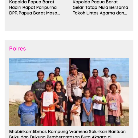
Kapolda Papua Barat
Kapolda Papua Barat
Hadiri Rapat Paripurna
Gelar Tatap Mula Bersama
DPR Papua Barat Masa
Tokoh Lintas Agama dan
Persidangan Ke-I
Kerukunan Keluarga Suku
Tahun2026
Nusantara di Manokwari
Polres
Bhabinkamtibmas Kampung Wamena Salurkan Bantuan
Buku dan Dukung Pemberantasan Buta Aksara di