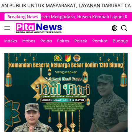
TUK MASYARAKAT, LAYANAN DARURAT CALL CENTER POLRI
Langsung
ara, Husein Kembali Layani Rute Berjadwal
Breaking News
Wakil Pan
ke
konten
Indeks
Mabes
Polda
Polres
Polsek
Pemkot
Budaya