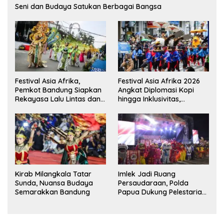
Seni dan Budaya Satukan Berbagai Bangsa
Festival Asia Afrika,
Festival Asia Afrika 2026
Pemkot Bandung Siapkan
Angkat Diplomasi Kopi
Rekayasa Lalu Lintas dan
hingga Inklusivitas,
Kantong Parkir
Bandung Siap Sambut 25
Duta Besar
Kirab Milangkala Tatar
Imlek Jadi Ruang
Sunda, Nuansa Budaya
Persaudaraan, Polda
Semarakkan Bandung
Papua Dukung Pelestarian
Budaya di Tanah Papua