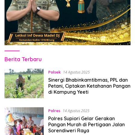
Pitanews.com
Berita Terbaru
Polsek
14 Agustus 2025
Sinergi Bhabinkamtibmas, PPL dan
Petani, Ciptakan Ketahanan Pangan
di Kampung Yeeti
Polres
14 Agustus 2025
Polres Supiori Gelar Gerakan
Pangan Murah di Pertigaan Jalan
Sorendiweri Raya