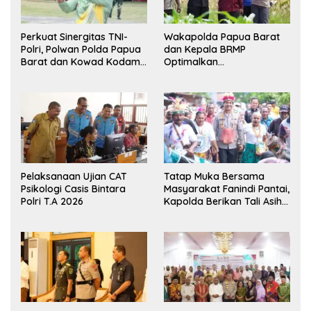
Perkuat Sinergitas TNI-
Wakapolda Papua Barat
Polri, Polwan Polda Papua
dan Kepala BRMP
Barat dan Kowad Kodam
Optimalkan
XVIII/Kasuari Gelar
Pengembangan Benih
Ekshibisi Menembak
Jagung untuk Ketahanan
Persahabatan
Pangan Papua Barat
Pelaksanaan Ujian CAT
Tatap Muka Bersama
Psikologi Casis Bintara
Masyarakat Fanindi Pantai,
Polri T.A 2026
Kapolda Berikan Tali Asih
dan Bakti Kesehatan