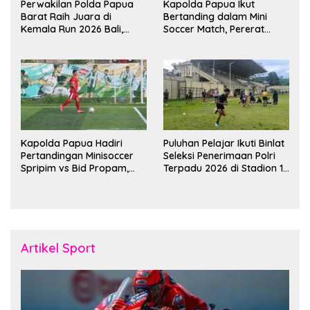
Perwakilan Polda Papua
Kapolda Papua Ikut
Barat Raih Juara di
Bertanding dalam Mini
Kemala Run 2026 Bali,
Soccer Match, Pererat
Harumkan Nama Daerah
Kebersamaan Personel di
Bulan Ramadan
Kapolda Papua Hadiri
Puluhan Pelajar Ikuti Binlat
Pertandingan Minisoccer
Seleksi Penerimaan Polri
Spripim vs Bid Propam,
Terpadu 2026 di Stadion 16
Pererat Soliditas dan
November Fakfak
Kebersamaan Personel
Artikel Sport