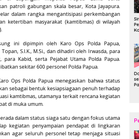
an patroli gabungan skala besar, Kota Jayapura.
igelar dalam rangka mengantisipasi perkembangan
Si
an ketertiban masyarakat (kamtibmas) di wilayah
Pe
.
Ko
Pe
d
sung ini dipimpin oleh Karo Ops Polda Papua,
Wi
opan, S.I.K., M.Si., dan dihadiri oleh Irwasda, para
r, para Kabid, serta Pejabat Utama Polda Papua.
libatkan sekitar 600 personel Polda Papua.
Da
s
Karo Ops Polda Papua menegaskan bahwa status
P
ukan sebagai bentuk kesiapsiagaan penuh terhadap
P
tuasi kamtibmas, utamanya terkait rencana kegiatan
Ka
B
pat di muka umum.
XI
20
 berada dalam status siaga satu dengan fokus utama
Ta
P
ap kegiatan penyampaian pendapat di lingkaran
nkan agar seluruh personel tetap menjaga situasi