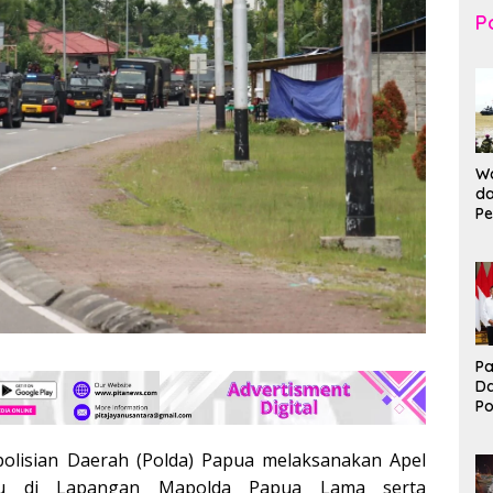
Po
Wa
da
Pe
T
K
Br
Ma
Pa
D
P
I
Ko
polisian Daerah (Polda) Papua melaksanakan Apel
B
tu di Lapangan Mapolda Papua Lama serta