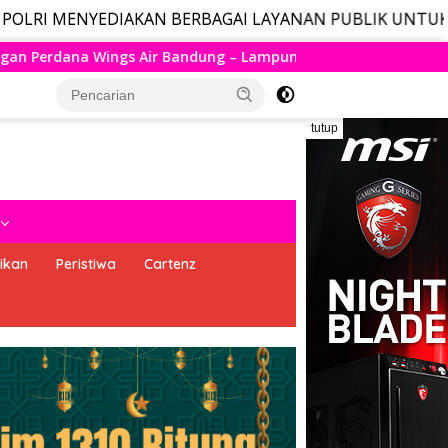
DIAKAN BERBAGAI LAYANAN PUBLIK UNTUK MASYARAKAT, 
 Lampung Resmi Mengudara, Husein Kembali Layani Rute Berja
tutup
ikan
Peristiwa
Cartenz