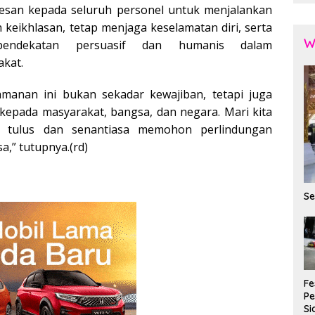
esan kepada seluruh personel untuk menjalankan
keikhlasan, tetap menjaga keselamatan diri, serta
W
pendekatan persuasif dan humanis dalam
kat.
amanan ini bukan sekadar kewajiban, tetapi juga
kepada masyarakat, bangsa, dan negara. Mari kita
n tulus dan senantiasa memohon perlindungan
,” tutupnya.(rd)
Se
Fe
P
Si