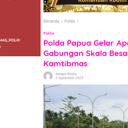
Beranda
Polda
Polda
Polda Papua Gelar Ape
Gabungan Skala Besa
Kamtibmas
Ismaya Rosita
2 September 2025