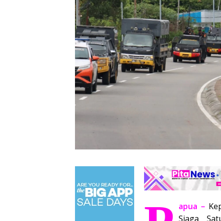
apua –
Ke
Siaga Sa