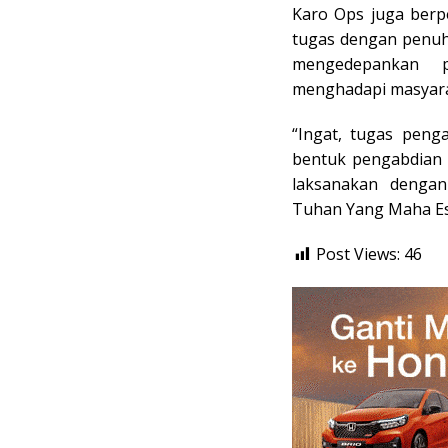
Karo Ops juga berp
tugas dengan penuh 
mengedepankan 
menghadapi masyara
“Ingat, tugas peng
bentuk pengabdian 
laksanakan denga
Tuhan Yang Maha Esa
Post Views:
46