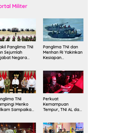
rtal Militer
kil Panglima TNI
Panglima TNI dan
n Sejumlah
Menhan RI Yakinkan
jabat Negara
Kesiapan
erima Warga
Interoperabilitas TNI
ehormatan dan
evet Korps
rinir
nglima TNI
Perkuat
ampingi Menko
Kemampuan
olkam Sampaikan
Tempur, TNI AL dan
mbauan Jaga
Russian Navy
ndusivitas
Sukses Gelar
angsa
Latihan ORRUDA
2026