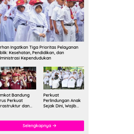
rhan Ingatkan Tiga Prioritas Pelayanan
blik: Kesehatan, Pendidikan, dan
ministrasi Kependudukan
emkot Bandung
Perkuat
rus Perkuat
Perlindungan Anak
frastruktur dan
Sejak Dini, Wajib
tu Pendidikan di
PAUD Satu Tahun
kolah
Jadi Fondasi Cegah
Kekerasan
Selengkapnya