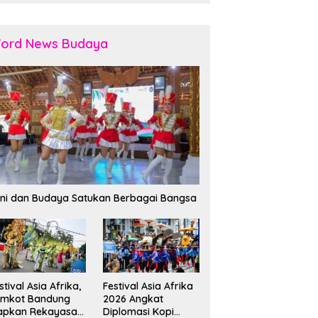
ord News Budaya
ni dan Budaya Satukan Berbagai Bangsa
stival Asia Afrika,
Festival Asia Afrika
emkot Bandung
2026 Angkat
apkan Rekayasa
Diplomasi Kopi