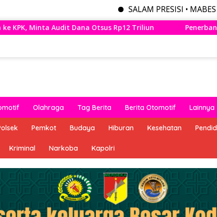
SALAM PRESISI • MABES POLRI MENYE
p12 Triliun
Penerbangan Perdana Wings Air Bandung –
omotif
Olahraga
Tag Berita
Berita Otomotif
Lainnya
Polsek
Pemkot
Budaya
Hiburan
Kesehatan
Pendid
Kriminal
Narkoba
Kapolri