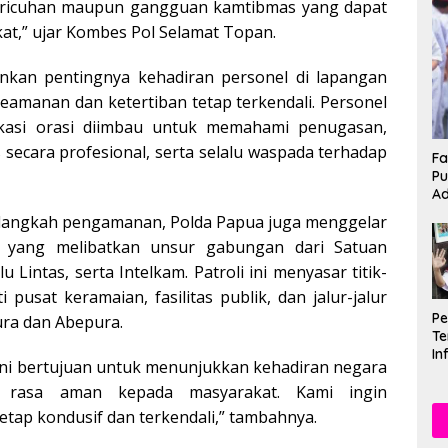
 kericuhan maupun gangguan kamtibmas yang dapat
t,” ujar Kombes Pol Selamat Topan.
nkan pentingnya kehadiran personel di lapangan
amanan dan ketertiban tetap terkendali. Personel
okasi orasi diimbau untuk memahami penugasan,
secara profesional, serta selalu waspada terhadap
Fa
Pu
Ad
i langkah pengamanan, Polda Papua juga menggelar
ar yang melibatkan unsur gabungan dari Satuan
u Lintas, serta Intelkam. Patroli ini menyasar titik-
ti pusat keramaian, fasilitas publik, dan jalur-jalur
P
ura dan Abepura.
Te
In
r ini bertujuan untuk menunjukkan kehadiran negara
Mu
Se
 rasa aman kepada masyarakat. Kami ingin
etap kondusif dan terkendali,” tambahnya.