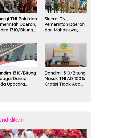
nergi TNI-Polri dan
Sinergi TNI,
merintah Daerah,
Pemerintah Daerah
dim 1310/Bitung
dan Mahasiswa,
rkuat Ketertiban
Kasdim 1310/Bitung
an Keamanan
Hadiri Penerimaan
layah Kota Bitung
Mahasiswa KKT
Unsrat Manado di
Kota Bitung
ndim 1310/Bitung
Dandim 1310/Bitung:
ebagai Danup
Masuk TNI AD 100%
ada Upacara
Gratis! Tidak Ada
emberangkatan
Calo, Pemuda
rya Bakti Skala
Bitung-Minut Silakan
esar Kodam
Daftar
II/Merdeka TA
26 ke Kepulauan
laud dan Sangihe
endidikan