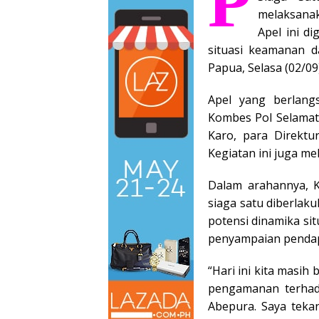
P
melaksanak
Apel ini d
situasi keamanan d
Papua, Selasa (02/09)
Apel yang berlang
Kombes Pol Selamat T
Karo, para Direktu
Kegiatan ini juga me
Dalam arahannya, 
siaga satu diberlak
potensi dinamika si
penyampaian penda
“Hari ini kita masih
pengamanan terhad
Abepura. Saya teka