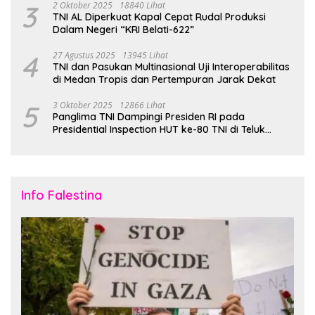
3
2 Oktober 2025
18840 Lihat
TNI AL Diperkuat Kapal Cepat Rudal Produksi
Dalam Negeri “KRI Belati-622”
4
27 Agustus 2025
13945 Lihat
TNI dan Pasukan Multinasional Uji Interoperabilitas
di Medan Tropis dan Pertempuran Jarak Dekat
5
3 Oktober 2025
12866 Lihat
Panglima TNI Dampingi Presiden RI pada
Presidential Inspection HUT ke-80 TNI di Teluk
Jakarta
Info Falestina