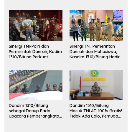
Kondusivitas Bangsa
Latihan ORRUDA 2026
Sinergi TNI-Polri dan
Sinergi TNI, Pemerintah
Pemerintah Daerah, Kodim
Daerah dan Mahasiswa,
1310/Bitung Perkuat
Kasdim 1310/Bitung Hadiri
Ketertiban dan Keamanan
Penerimaan Mahasiswa
Wilayah Kota Bitung
KKT Unsrat Manado di
Kota Bitung
Dandim 1310/Bitung
Dandim 1310/Bitung:
sebagai Danup Pada
Masuk TNI AD 100% Gratis!
Upacara Pemberangkatan
Tidak Ada Calo, Pemuda
Karya Bakti Skala Besar
Bitung-Minut Silakan
Kodam XIII/Merdeka TA
Daftar
2026 ke Kepulauan Talaud