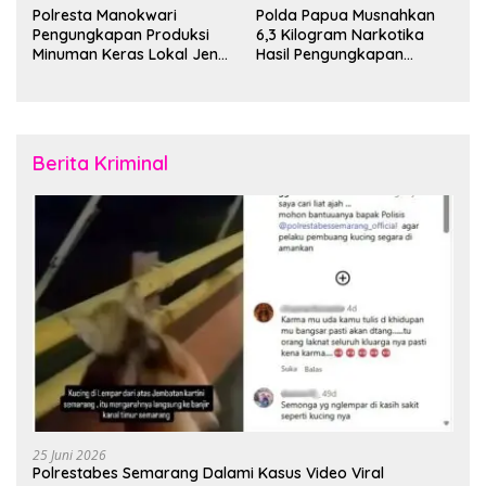
Polresta Manokwari
Polda Papua Musnahkan
Pengungkapan Produksi
6,3 Kilogram Narkotika
Minuman Keras Lokal Jenis
Hasil Pengungkapan
Cap Tikus di Distrik Tanah
Jaringan Lintas Wilayah
Rubuh
Februari 2026
Berita Kriminal
25 Juni 2026
Polrestabes Semarang Dalami Kasus Video Viral