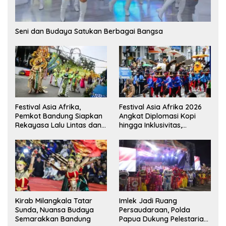
Seni dan Budaya Satukan Berbagai Bangsa
Festival Asia Afrika,
Festival Asia Afrika 2026
Pemkot Bandung Siapkan
Angkat Diplomasi Kopi
Rekayasa Lalu Lintas dan
hingga Inklusivitas,
Kantong Parkir
Bandung Siap Sambut 25
Duta Besar
Kirab Milangkala Tatar
Imlek Jadi Ruang
Sunda, Nuansa Budaya
Persaudaraan, Polda
Semarakkan Bandung
Papua Dukung Pelestarian