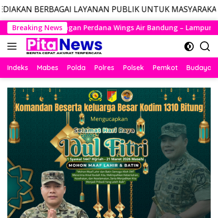
AI LAYANAN PUBLIK UNTUK MASYARAKAT, LAYANAN DARUR
Langsung
ings Air Bandung – Lampung Resmi Mengudara, Husein Kembali
Breaking News
ke
konten
Indeks
Mabes
Polda
Polres
Polsek
Pemkot
Budaya