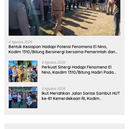
4 Agustus 2026
Bentuk Kesiapan Hadapi Potensi Fenomena El Nino,
Kodim 1310/Bitung Bersinergi bersama Pemerintah dan
Instansi Terkait Gelar Apel Kesiapsiagaan Tanggap
Bencana
4 Agustus 2026
Perkuat Sinergi Hadapi Fenomena El
Nino, Kasdim 1310/Bitung Hadiri Pada
Apel Gelar Pasukan Penanggulangan
Bencana di Polres Bitung
3 Agustus 2026
Ikut Meriahkan Jalan Santai Sambut HUT
ke-81 Kemerdekaan RI, Kodim
1310/Bitung Bangun Semangat
Persatuan Bersama Pemerintah Daerah
dan Masyarakat