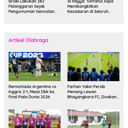
Israel Lakukan 282
Al Hayya: Tuhfanul Aqsa
Pelanggaran Sejak
Membangkitkan
Pengumuman Gencatan
Kesadaran di Seluruh
Senjata
Dunia
Artikel Olahraga
Remontada Argentina vs
Farhan Yakin Persib
Inggris 2-1, Messi Dkk ke
Menang Lawan
Final Piala Dunia 2026
Bhayangkara FC, Doakan
Kembali Jadi Juara Liga