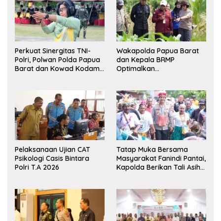
Perkuat Sinergitas TNI-
Wakapolda Papua Barat
Polri, Polwan Polda Papua
dan Kepala BRMP
Barat dan Kowad Kodam
Optimalkan
XVIII/Kasuari Gelar
Pengembangan Benih
Ekshibisi Menembak
Jagung untuk Ketahanan
Persahabatan
Pangan Papua Barat
Pelaksanaan Ujian CAT
Tatap Muka Bersama
Psikologi Casis Bintara
Masyarakat Fanindi Pantai,
Polri T.A 2026
Kapolda Berikan Tali Asih
dan Bakti Kesehatan