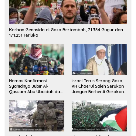
Korban Genosida di Gaza Bertambah, 71.384 Gugur dan
171.251 Terluka
Hamas Konfirmasi
Israel Terus Serang Gaza,
Syahidnya Jubir Al-
KH Chaerul Saleh Serukan
Qassam Abu Ubaidah dan
Jangan Berhenti Gerakan
Komandan Mohammed
Boikot
Sinwar