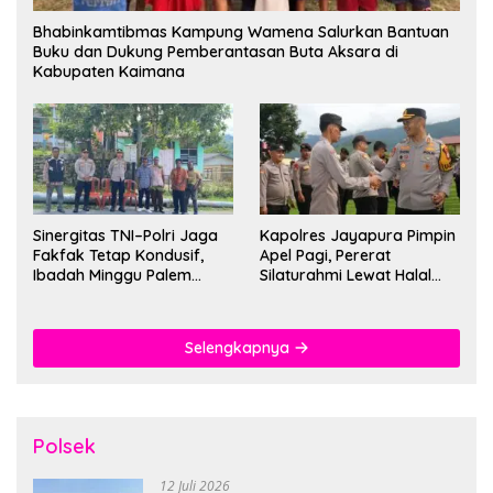
Bhabinkamtibmas Kampung Wamena Salurkan Bantuan
Buku dan Dukung Pemberantasan Buta Aksara di
Kabupaten Kaimana
Sinergitas TNI–Polri Jaga
Kapolres Jayapura Pimpin
Fakfak Tetap Kondusif,
Apel Pagi, Pererat
Ibadah Minggu Palem
Silaturahmi Lewat Halal
Berlangsung Aman dan
Bihalal
Khidmat
Selengkapnya
Polsek
12 Juli 2026