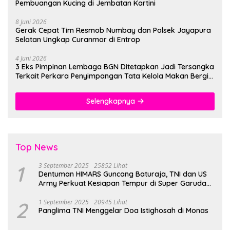
Pembuangan Kucing di Jembatan Kartini
8 Juni 2026
Gerak Cepat Tim Resmob Numbay dan Polsek Jayapura
Selatan Ungkap Curanmor di Entrop
4 Juni 2026
3 Eks Pimpinan Lembaga BGN Ditetapkan Jadi Tersangka
Terkait Perkara Penyimpangan Tata Kelola Makan Bergizi
Gratis
Selengkapnya
Top News
1
3 September 2025
25852 Lihat
Dentuman HIMARS Guncang Baturaja, TNI dan US
Army Perkuat Kesiapan Tempur di Super Garuda
Shield 2025
2
1 September 2025
20945 Lihat
Panglima TNI Menggelar Doa Istighosah di Monas