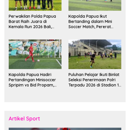
Perwakilan Polda Papua
Kapolda Papua Ikut
Barat Raih Juara di
Bertanding dalam Mini
Kemala Run 2026 Bali,
Soccer Match, Pererat
Harumkan Nama Daerah
Kebersamaan Personel di
Bulan Ramadan
Kapolda Papua Hadiri
Puluhan Pelajar Ikuti Binlat
Pertandingan Minisoccer
Seleksi Penerimaan Polri
Spripim vs Bid Propam,
Terpadu 2026 di Stadion 16
Pererat Soliditas dan
November Fakfak
Kebersamaan Personel
Artikel Sport