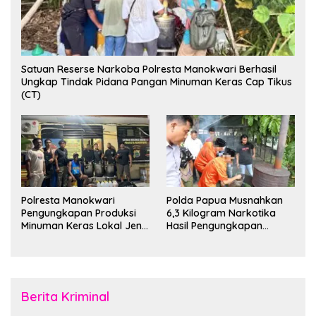
Satuan Reserse Narkoba Polresta Manokwari Berhasil
Ungkap Tindak Pidana Pangan Minuman Keras Cap Tikus
(CT)
Polresta Manokwari
Polda Papua Musnahkan
Pengungkapan Produksi
6,3 Kilogram Narkotika
Minuman Keras Lokal Jenis
Hasil Pengungkapan
Cap Tikus di Distrik Tanah
Jaringan Lintas Wilayah
Rubuh
Februari 2026
Berita Kriminal