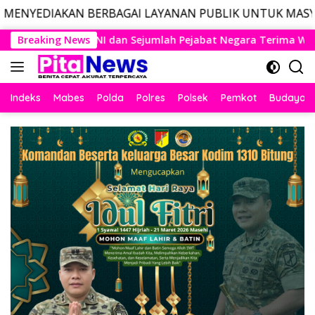
BERBAGAI LAYANAN PUBLIK UNTUK MASYARAKAT, LAYANAN
Langsung
 Pejabat Negara Terima Warga Kehormatan dan Brevet Korps Ma
Breaking News
ke
konten
Indeks
Mabes
Polda
Polres
Polsek
Pemkot
Budaya