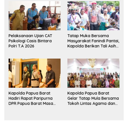
Persahabatan
Pangan Papua Barat
Pelaksanaan Ujian CAT
Tatap Muka Bersama
Psikologi Casis Bintara
Masyarakat Fanindi Pantai,
Polri T.A 2026
Kapolda Berikan Tali Asih
dan Bakti Kesehatan
Kapolda Papua Barat
Kapolda Papua Barat
Hadiri Rapat Paripurna
Gelar Tatap Mula Bersama
DPR Papua Barat Masa
Tokoh Lintas Agama dan
Persidangan Ke-I
Kerukunan Keluarga Suku
Tahun2026
Nusantara di Manokwari