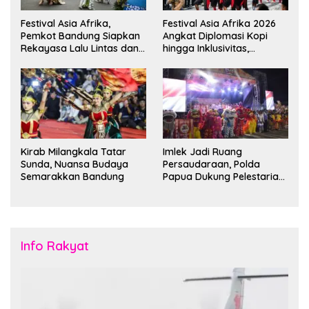
Festival Asia Afrika,
Festival Asia Afrika 2026
Pemkot Bandung Siapkan
Angkat Diplomasi Kopi
Rekayasa Lalu Lintas dan
hingga Inklusivitas,
Kantong Parkir
Bandung Siap Sambut 25
Duta Besar
Kirab Milangkala Tatar
Imlek Jadi Ruang
Sunda, Nuansa Budaya
Persaudaraan, Polda
Semarakkan Bandung
Papua Dukung Pelestarian
Budaya di Tanah Papua
Info Rakyat