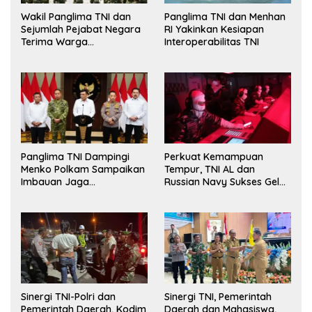
Wakil Panglima TNI dan
Panglima TNI dan Menhan
Sejumlah Pejabat Negara
RI Yakinkan Kesiapan
Terima Warga
Interoperabilitas TNI
Kehormatan dan Brevet
Korps Marinir
Panglima TNI Dampingi
Perkuat Kemampuan
Menko Polkam Sampaikan
Tempur, TNI AL dan
Imbauan Jaga
Russian Navy Sukses Gelar
Kondusivitas Bangsa
Latihan ORRUDA 2026
Sinergi TNI-Polri dan
Sinergi TNI, Pemerintah
Pemerintah Daerah, Kodim
Daerah dan Mahasiswa,