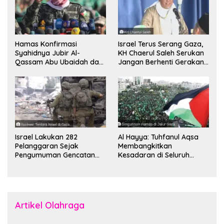
Hamas Konfirmasi
Israel Terus Serang Gaza,
Syahidnya Jubir Al-
KH Chaerul Saleh Serukan
Qassam Abu Ubaidah dan
Jangan Berhenti Gerakan
Komandan Mohammed
Boikot
Sinwar
Israel Lakukan 282
Al Hayya: Tuhfanul Aqsa
Pelanggaran Sejak
Membangkitkan
Pengumuman Gencatan
Kesadaran di Seluruh
Senjata
Dunia
Artikel Olahraga