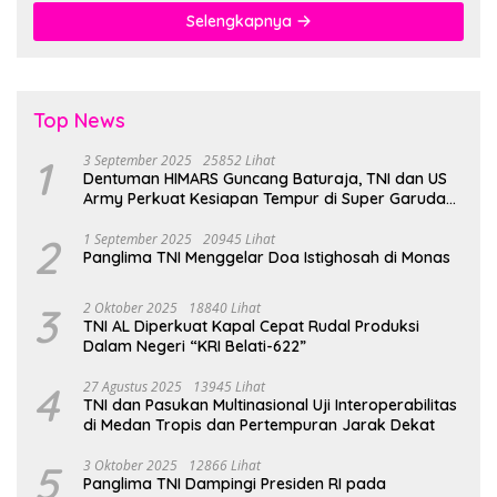
Selengkapnya
Top News
1
3 September 2025
25852 Lihat
Dentuman HIMARS Guncang Baturaja, TNI dan US
Army Perkuat Kesiapan Tempur di Super Garuda
Shield 2025
2
1 September 2025
20945 Lihat
Panglima TNI Menggelar Doa Istighosah di Monas
3
2 Oktober 2025
18840 Lihat
TNI AL Diperkuat Kapal Cepat Rudal Produksi
Dalam Negeri “KRI Belati-622”
4
27 Agustus 2025
13945 Lihat
TNI dan Pasukan Multinasional Uji Interoperabilitas
di Medan Tropis dan Pertempuran Jarak Dekat
5
3 Oktober 2025
12866 Lihat
Panglima TNI Dampingi Presiden RI pada