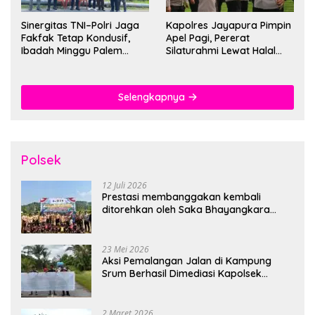
Sinergitas TNI–Polri Jaga
Kapolres Jayapura Pimpin
Fakfak Tetap Kondusif,
Apel Pagi, Pererat
Ibadah Minggu Palem
Silaturahmi Lewat Halal
Berlangsung Aman dan
Bihalal
Khidmat
Selengkapnya
Polsek
12 Juli 2026
Prestasi membanggakan kembali
ditorehkan oleh Saka Bhayangkara
Polsek Banjarsari
23 Mei 2026
Aksi Pemalangan Jalan di Kampung
Srum Berhasil Dimediasi Kapolsek
Bonggo
2 Maret 2026