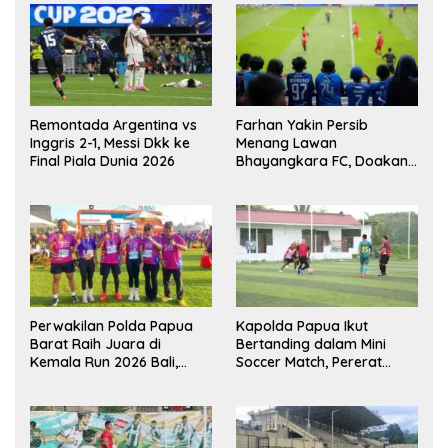
Remontada Argentina vs
Farhan Yakin Persib
Inggris 2-1, Messi Dkk ke
Menang Lawan
Final Piala Dunia 2026
Bhayangkara FC, Doakan
Kembali Jadi Juara Liga
Perwakilan Polda Papua
Kapolda Papua Ikut
Barat Raih Juara di
Bertanding dalam Mini
Kemala Run 2026 Bali,
Soccer Match, Pererat
Harumkan Nama Daerah
Kebersamaan Personel di
Bulan Ramadan