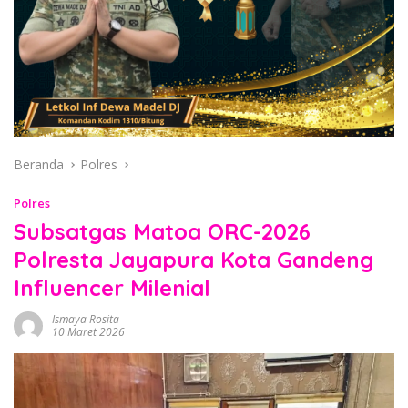
Beranda
Polres
Polres
Subsatgas Matoa ORC-2026
Polresta Jayapura Kota Gandeng
Influencer Milenial
Ismaya Rosita
10 Maret 2026