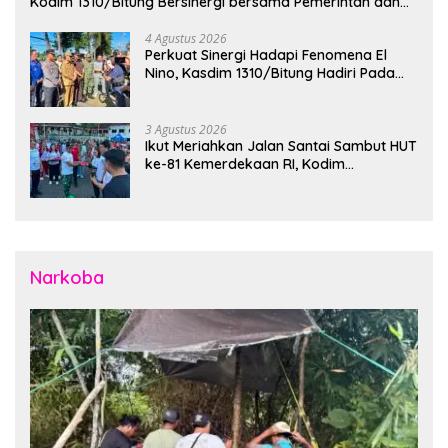
Kodim 1310/Bitung Bersinergi bersama Pemerintah dan
Instansi Terkait Gelar Apel Kesiapsiagaan Tanggap
Bencana
4 Agustus 2026
Perkuat Sinergi Hadapi Fenomena El
Nino, Kasdim 1310/Bitung Hadiri Pada
Apel Gelar Pasukan Penanggulangan
Bencana di Polres Bitung
3 Agustus 2026
Ikut Meriahkan Jalan Santai Sambut HUT
ke-81 Kemerdekaan RI, Kodim
1310/Bitung Bangun Semangat
Persatuan Bersama Pemerintah Daerah
dan Masyarakat
Narkoba