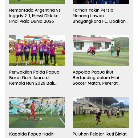
Remontada Argentina vs
Farhan Yakin Persib
Inggris 2-1, Messi Dkk ke
Menang Lawan
Final Piala Dunia 2026
Bhayangkara FC, Doakan
Kembali Jadi Juara Liga
Perwakilan Polda Papua
Kapolda Papua Ikut
Barat Raih Juara di
Bertanding dalam Mini
Kemala Run 2026 Bali,
Soccer Match, Pererat
Harumkan Nama Daerah
Kebersamaan Personel di
Bulan Ramadan
Kapolda Papua Hadiri
Puluhan Pelajar Ikuti Binlat