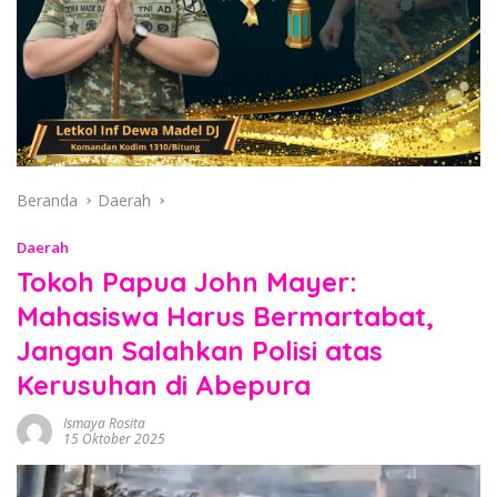
Beranda
Daerah
Daerah
Tokoh Papua John Mayer:
Mahasiswa Harus Bermartabat,
Jangan Salahkan Polisi atas
Kerusuhan di Abepura
Ismaya Rosita
15 Oktober 2025