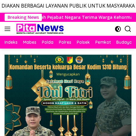
AI LAYANAN PUBLIK UNTUK MASYARAKAT, LAYANAN DARUR
Langsung
ra Terima Warga Kehormatan dan Brevet Korps Marinir
Breaking News
ke
konten
Indeks
Mabes
Polda
Polres
Polsek
Pemkot
Budaya