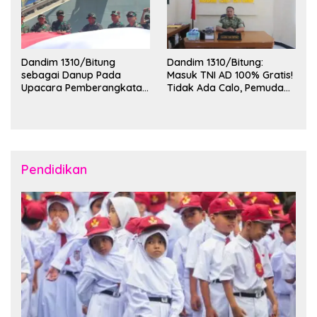
Dandim 1310/Bitung
Dandim 1310/Bitung:
sebagai Danup Pada
Masuk TNI AD 100% Gratis!
Upacara Pemberangkatan
Tidak Ada Calo, Pemuda
Karya Bakti Skala Besar
Bitung-Minut Silakan
Kodam XIII/Merdeka TA
Daftar
2026 ke Kepulauan Talaud
dan Sangihe
Pendidikan