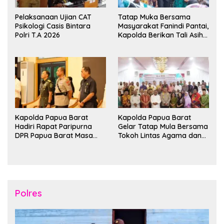
Pelaksanaan Ujian CAT
Tatap Muka Bersama
Psikologi Casis Bintara
Masyarakat Fanindi Pantai,
Polri T.A 2026
Kapolda Berikan Tali Asih
dan Bakti Kesehatan
Kapolda Papua Barat
Kapolda Papua Barat
Hadiri Rapat Paripurna
Gelar Tatap Mula Bersama
DPR Papua Barat Masa
Tokoh Lintas Agama dan
Persidangan Ke-I
Kerukunan Keluarga Suku
Tahun2026
Nusantara di Manokwari
Polres