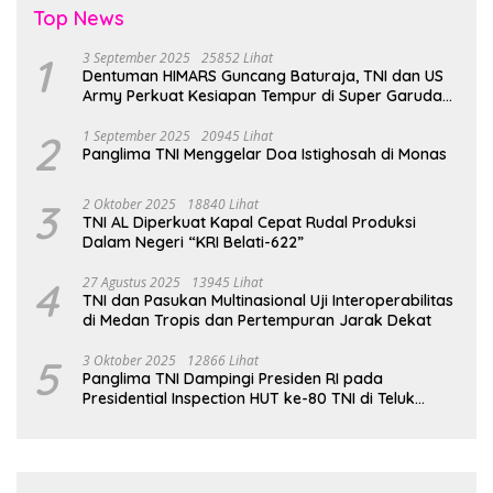
Top News
1
3 September 2025
25852 Lihat
Dentuman HIMARS Guncang Baturaja, TNI dan US
Army Perkuat Kesiapan Tempur di Super Garuda
Shield 2025
2
1 September 2025
20945 Lihat
Panglima TNI Menggelar Doa Istighosah di Monas
3
2 Oktober 2025
18840 Lihat
TNI AL Diperkuat Kapal Cepat Rudal Produksi
Dalam Negeri “KRI Belati-622”
4
27 Agustus 2025
13945 Lihat
TNI dan Pasukan Multinasional Uji Interoperabilitas
di Medan Tropis dan Pertempuran Jarak Dekat
5
3 Oktober 2025
12866 Lihat
Panglima TNI Dampingi Presiden RI pada
Presidential Inspection HUT ke-80 TNI di Teluk
Jakarta