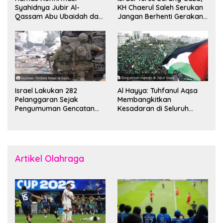
Syahidnya Jubir Al-
KH Chaerul Saleh Serukan
Qassam Abu Ubaidah dan
Jangan Berhenti Gerakan
Komandan Mohammed
Boikot
Sinwar
Israel Lakukan 282
Al Hayya: Tuhfanul Aqsa
Pelanggaran Sejak
Membangkitkan
Pengumuman Gencatan
Kesadaran di Seluruh
Senjata
Dunia
Artikel Olahraga