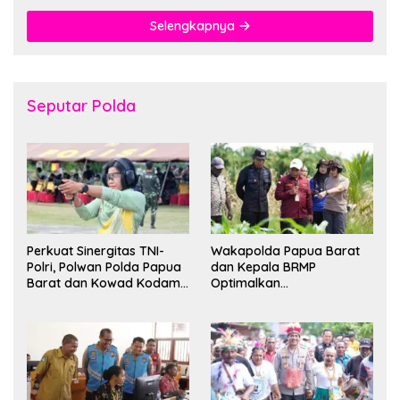
Selengkapnya
Seputar Polda
Perkuat Sinergitas TNI-
Wakapolda Papua Barat
Polri, Polwan Polda Papua
dan Kepala BRMP
Barat dan Kowad Kodam
Optimalkan
XVIII/Kasuari Gelar
Pengembangan Benih
Ekshibisi Menembak
Jagung untuk Ketahanan
Persahabatan
Pangan Papua Barat