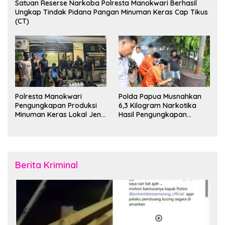
Satuan Reserse Narkoba Polresta Manokwari Berhasil
Ungkap Tindak Pidana Pangan Minuman Keras Cap Tikus
(CT)
Polresta Manokwari
Polda Papua Musnahkan
Pengungkapan Produksi
6,3 Kilogram Narkotika
Minuman Keras Lokal Jenis
Hasil Pengungkapan
Cap Tikus di Distrik Tanah
Jaringan Lintas Wilayah
Rubuh
Februari 2026
Berita Kriminal