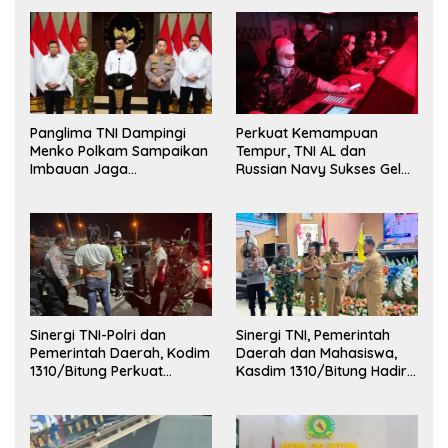
Korps Marinir
Panglima TNI Dampingi
Perkuat Kemampuan
Menko Polkam Sampaikan
Tempur, TNI AL dan
Imbauan Jaga
Russian Navy Sukses Gelar
Kondusivitas Bangsa
Latihan ORRUDA 2026
Sinergi TNI-Polri dan
Sinergi TNI, Pemerintah
Pemerintah Daerah, Kodim
Daerah dan Mahasiswa,
1310/Bitung Perkuat
Kasdim 1310/Bitung Hadiri
Ketertiban dan Keamanan
Penerimaan Mahasiswa
Wilayah Kota Bitung
KKT Unsrat Manado di
Kota Bitung