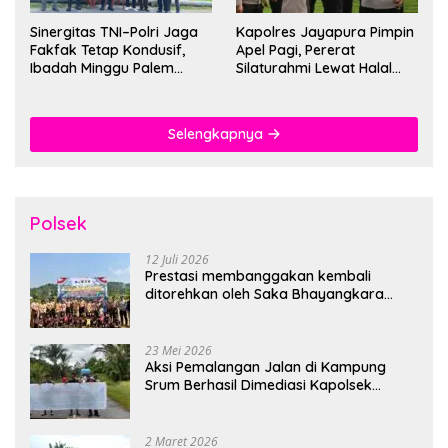
Sinergitas TNI–Polri Jaga
Kapolres Jayapura Pimpin
Fakfak Tetap Kondusif,
Apel Pagi, Pererat
Ibadah Minggu Palem
Silaturahmi Lewat Halal
Berlangsung Aman dan
Bihalal
Khidmat
Selengkapnya
Polsek
12 Juli 2026
Prestasi membanggakan kembali
ditorehkan oleh Saka Bhayangkara
Polsek Banjarsari
23 Mei 2026
Aksi Pemalangan Jalan di Kampung
Srum Berhasil Dimediasi Kapolsek
Bonggo
2 Maret 2026