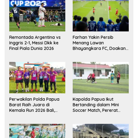
Remontada Argentina vs
Farhan Yakin Persib
Inggris 2-1, Messi Dkk ke
Menang Lawan
Final Piala Dunia 2026
Bhayangkara FC, Doakan
Kembali Jadi Juara Liga
Perwakilan Polda Papua
Kapolda Papua Ikut
Barat Raih Juara di
Bertanding dalam Mini
Kemala Run 2026 Bali,
Soccer Match, Pererat
Harumkan Nama Daerah
Kebersamaan Personel di
Bulan Ramadan