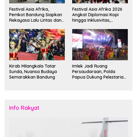
Festival Asia Afrika,
Festival Asia Afrika 2026
Pemkot Bandung Siapkan
Angkat Diplomasi Kopi
Rekayasa Lalu Lintas dan
hingga Inklusivitas,
Kantong Parkir
Bandung Siap Sambut 25
Duta Besar
Kirab Milangkala Tatar
Imlek Jadi Ruang
Sunda, Nuansa Budaya
Persaudaraan, Polda
Semarakkan Bandung
Papua Dukung Pelestarian
Budaya di Tanah Papua
Info Rakyat