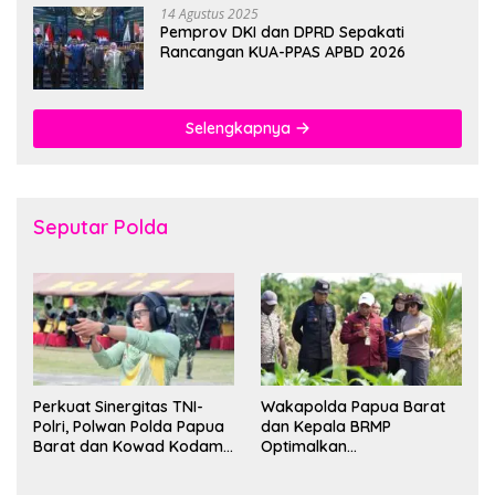
14 Agustus 2025
Pemprov DKI dan DPRD Sepakati
Rancangan KUA-PPAS APBD 2026
Selengkapnya
Seputar Polda
Perkuat Sinergitas TNI-
Wakapolda Papua Barat
Polri, Polwan Polda Papua
dan Kepala BRMP
Barat dan Kowad Kodam
Optimalkan
XVIII/Kasuari Gelar
Pengembangan Benih
Ekshibisi Menembak
Jagung untuk Ketahanan