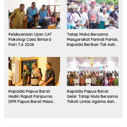
Persahabatan
Pangan Papua Barat
Pelaksanaan Ujian CAT
Tatap Muka Bersama
Psikologi Casis Bintara
Masyarakat Fanindi Pantai,
Polri T.A 2026
Kapolda Berikan Tali Asih
dan Bakti Kesehatan
Kapolda Papua Barat
Kapolda Papua Barat
Hadiri Rapat Paripurna
Gelar Tatap Mula Bersama
DPR Papua Barat Masa
Tokoh Lintas Agama dan
Persidangan Ke-I
Kerukunan Keluarga Suku
Tahun2026
Nusantara di Manokwari