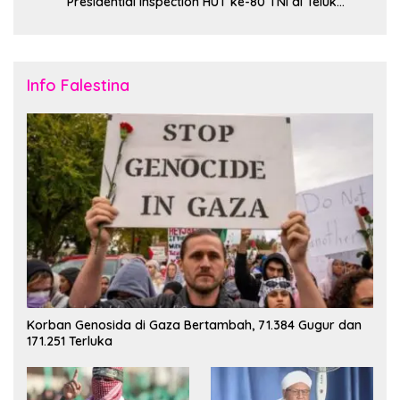
Presidential Inspection HUT ke-80 TNI di Teluk
Jakarta
Info Falestina
Korban Genosida di Gaza Bertambah, 71.384 Gugur dan
171.251 Terluka