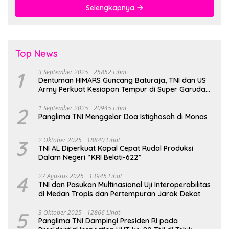
Selengkapnya
Top News
1
3 September 2025
25852 Lihat
Dentuman HIMARS Guncang Baturaja, TNI dan US
Army Perkuat Kesiapan Tempur di Super Garuda
Shield 2025
2
1 September 2025
20945 Lihat
Panglima TNI Menggelar Doa Istighosah di Monas
3
2 Oktober 2025
18840 Lihat
TNI AL Diperkuat Kapal Cepat Rudal Produksi
Dalam Negeri “KRI Belati-622”
4
27 Agustus 2025
13945 Lihat
TNI dan Pasukan Multinasional Uji Interoperabilitas
di Medan Tropis dan Pertempuran Jarak Dekat
5
3 Oktober 2025
12866 Lihat
Panglima TNI Dampingi Presiden RI pada