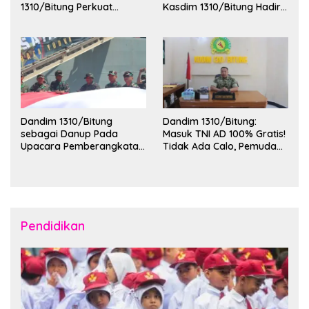
1310/Bitung Perkuat
Kasdim 1310/Bitung Hadiri
Ketertiban dan Keamanan
Penerimaan Mahasiswa
Wilayah Kota Bitung
KKT Unsrat Manado di
Kota Bitung
Dandim 1310/Bitung
Dandim 1310/Bitung:
sebagai Danup Pada
Masuk TNI AD 100% Gratis!
Upacara Pemberangkatan
Tidak Ada Calo, Pemuda
Karya Bakti Skala Besar
Bitung-Minut Silakan
Kodam XIII/Merdeka TA
Daftar
2026 ke Kepulauan Talaud
dan Sangihe
Pendidikan