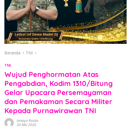
Beranda
TNI
TNI
Wujud Penghormatan Atas
Pengabdian, Kodim 1310/Bitung
Gelar Upacara Persemayaman
dan Pemakaman Secara Militer
Kepada Purnawirawan TNI
Ismaya Rosita
30 Mei 2026