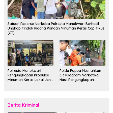
Satuan Reserse Narkoba Polresta Manokwari Berhasil
Ungkap Tindak Pidana Pangan Minuman Keras Cap Tikus
(CT)
Polresta Manokwari
Polda Papua Musnahkan
Pengungkapan Produksi
6,3 Kilogram Narkotika
Minuman Keras Lokal Jenis
Hasil Pengungkapan
Cap Tikus di Distrik Tanah
Jaringan Lintas Wilayah
Rubuh
Februari 2026
Berita Kriminal