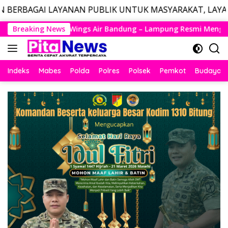
ANAN PUBLIK UNTUK MASYARAKAT, LAYANAN DARURAT CAL
Langsung
dung – Lampung Resmi Mengudara, Husein Kembali Layani Rute
Breaking News
ke
konten
Indeks
Mabes
Polda
Polres
Polsek
Pemkot
Budaya