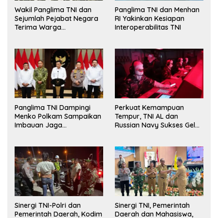
Wakil Panglima TNI dan
Panglima TNI dan Menhan
Sejumlah Pejabat Negara
RI Yakinkan Kesiapan
Terima Warga
Interoperabilitas TNI
Kehormatan dan Brevet
Korps Marinir
Panglima TNI Dampingi
Perkuat Kemampuan
Menko Polkam Sampaikan
Tempur, TNI AL dan
Imbauan Jaga
Russian Navy Sukses Gelar
Kondusivitas Bangsa
Latihan ORRUDA 2026
Sinergi TNI-Polri dan
Sinergi TNI, Pemerintah
Pemerintah Daerah, Kodim
Daerah dan Mahasiswa,