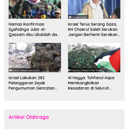
Hamas Konfirmasi
Israel Terus Serang Gaza,
Syahidnya Jubir Al-
KH Chaerul Saleh Serukan
Qassam Abu Ubaidah dan
Jangan Berhenti Gerakan
Komandan Mohammed
Boikot
Sinwar
Israel Lakukan 282
Al Hayya: Tuhfanul Aqsa
Pelanggaran Sejak
Membangkitkan
Pengumuman Gencatan
Kesadaran di Seluruh
Senjata
Dunia
Artikel Olahraga