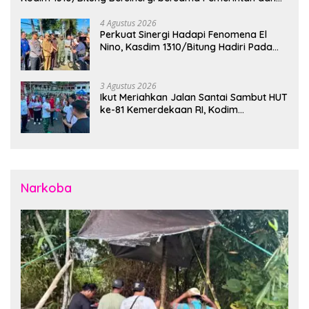
Instansi Terkait Gelar Apel Kesiapsiagaan Tanggap
Bencana
4 Agustus 2026
Perkuat Sinergi Hadapi Fenomena El
Nino, Kasdim 1310/Bitung Hadiri Pada
Apel Gelar Pasukan Penanggulangan
Bencana di Polres Bitung
3 Agustus 2026
Ikut Meriahkan Jalan Santai Sambut HUT
ke-81 Kemerdekaan RI, Kodim
1310/Bitung Bangun Semangat
Persatuan Bersama Pemerintah Daerah
dan Masyarakat
Narkoba