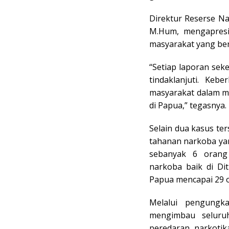
Direktur Reserse Nar
M.Hum, mengapresia
masyarakat yang be
“Setiap laporan sek
tindaklanjuti. Keb
masyarakat dalam m
di Papua,” tegasnya.
Selain dua kasus te
tahanan narkoba yang
sebanyak 6 orang 
narkoba baik di Di
Papua mencapai 29 or
Melalui pengungk
mengimbau seluru
peredaran narkotik