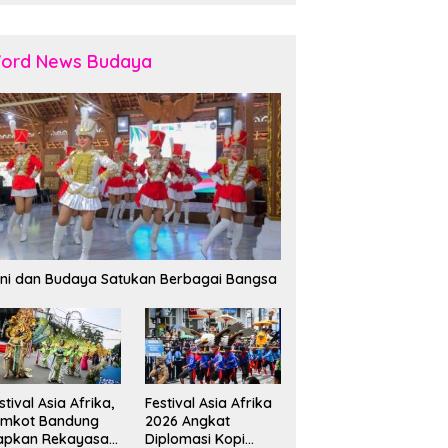
ord News Budaya
ni dan Budaya Satukan Berbagai Bangsa
stival Asia Afrika,
Festival Asia Afrika
emkot Bandung
2026 Angkat
apkan Rekayasa
Diplomasi Kopi