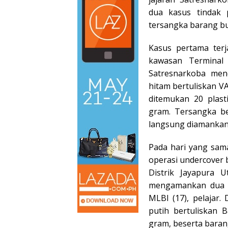
dua kasus tindak p
tersangka barang buk
Kasus pertama terj
kawasan Terminal 
Satresnarkoba men
hitam bertuliskan V
ditemukan 20 plast
gram. Tersangka be
langsung diamankan
Pada hari yang sama
operasi undercover 
Distrik Jayapura U
mengamankan dua t
MLBI (17), pelajar.
putih bertuliskan 
gram, beserta barang