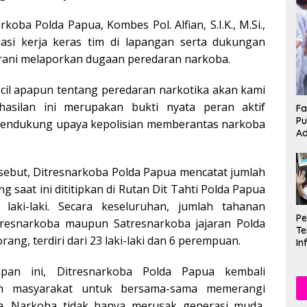
koba Polda Papua, Kombes Pol. Alfian, S.I.K., M.Si.,
si kerja keras tim di lapangan serta dukungan
rani melaporkan dugaan peredaran narkoba.
ecil apapun tentang peredaran narkotika akan kami
erhasilan ini merupakan bukti nyata peran aktif
Fa
Pu
endukung upaya kepolisian memberantas narkoba
Ad
rsebut, Ditresnarkoba Polda Papua mencatat jumlah
 saat ini dititipkan di Rutan Dit Tahti Polda Papua
laki-laki. Secara keseluruhan, jumlah tahanan
P
tresnarkoba maupun Satresnarkoba jajaran Polda
Te
ang, terdiri dari 23 laki-laki dan 6 perempuan.
In
Mu
Se
apan ini, Ditresnarkoba Polda Papua kembali
h masyarakat untuk bersama-sama memerangi
a. Narkoba tidak hanya merusak generasi muda,