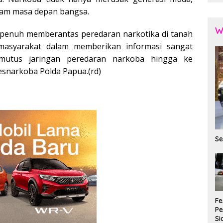
cam masa depan bangsa.
W
penuh memberantas peredaran narkotika di tanah
asyarakat dalam memberikan informasi sangat
mutus jaringan peredaran narkoba hingga ke
resnarkoba Polda Papua.(rd)
Se
Fe
P
Si