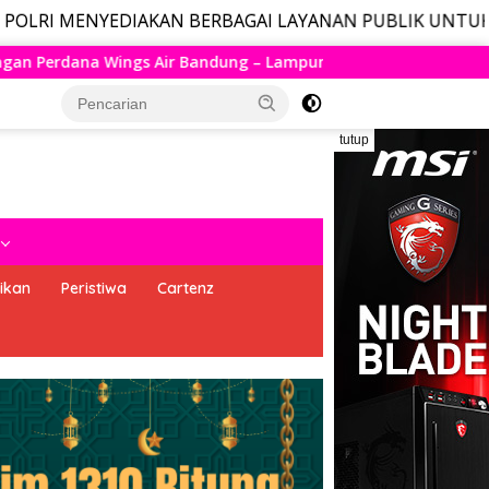
DIAKAN BERBAGAI LAYANAN PUBLIK UNTUK MASYARAKAT, 
 Lampung Resmi Mengudara, Husein Kembali Layani Rute Berja
tutup
ikan
Peristiwa
Cartenz