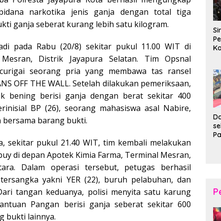
idana narkotika jenis ganja dengan total tiga
ti ganja seberat kurang lebih satu kilogram.
Si
Pe
adi pada Rabu (20/8) sekitar pukul 11.00 WIT di
Ko
Pe
Mesran, Distrik Jayapura Selatan. Tim Opsnal
d
curigai seorang pria yang membawa tas ransel
Wi
ANS OFF THE WALL. Setelah dilakukan pemeriksaan,
ik bening berisi ganja dengan berat sekitar 400
rinisial BP (26), seorang mahasiswa asal Nabire,
Da
 bersama barang bukti.
s
P
, sekitar pukul 21.40 WIT, tim kembali melakukan
P
Ka
buy di depan Apotek Kimia Farma, Terminal Mesran,
B
tara. Dalam operasi tersebut, petugas berhasil
XI
ersangka yakni YER (22), buruh pelabuhan, dan
20
Ta
P
 Dari tangan keduanya, polisi menyita satu karung
Bantuan Pangan berisi ganja seberat sekitar 600
 bukti lainnya.