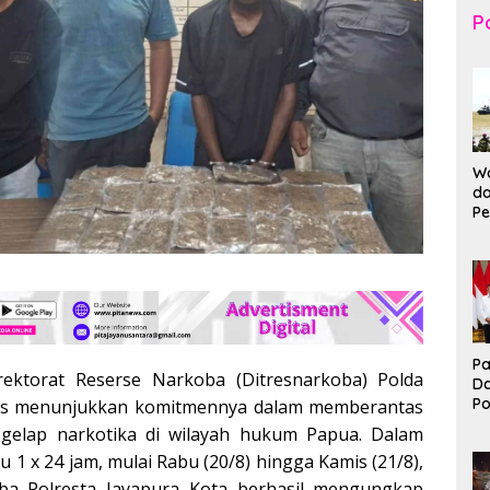
Po
Wa
da
Pe
T
K
Br
Ma
Pa
rektorat Reserse Narkoba (Ditresnarkoba) Polda
D
P
us menunjukkan komitmennya dalam memberantas
I
 gelap narkotika di wilayah hukum Papua. Dalam
Ko
 1 x 24 jam, mulai Rabu (20/8) hingga Kamis (21/8),
B
oba Polresta Jayapura Kota berhasil mengungkap