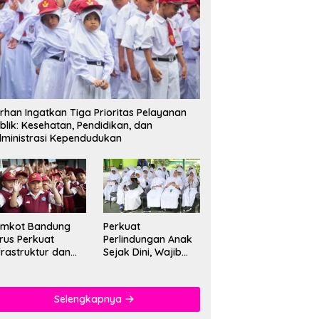
rhan Ingatkan Tiga Prioritas Pelayanan
blik: Kesehatan, Pendidikan, dan
ministrasi Kependudukan
emkot Bandung
Perkuat
rus Perkuat
Perlindungan Anak
frastruktur dan
Sejak Dini, Wajib
tu Pendidikan di
PAUD Satu Tahun
kolah
Jadi Fondasi Cegah
Kekerasan
Selengkapnya