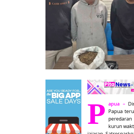
P
apua –
Di
Papua ter
peredaran
kurun waktu
jajaran Satresnark