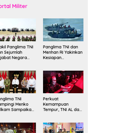
rtal Militer
kil Panglima TNI
Panglima TNI dan
n Sejumlah
Menhan RI Yakinkan
jabat Negara
Kesiapan
erima Warga
Interoperabilitas TNI
ehormatan dan
evet Korps
rinir
nglima TNI
Perkuat
ampingi Menko
Kemampuan
olkam Sampaikan
Tempur, TNI AL dan
mbauan Jaga
Russian Navy
ndusivitas
Sukses Gelar
angsa
Latihan ORRUDA
2026