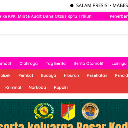
SALAM PRESISI • MABES POLRI MENYE
p12 Triliun
Penerbangan Perdana Wings Air Bandung –
omotif
Olahraga
Tag Berita
Berita Otomotif
Lainnya
Polsek
Pemkot
Budaya
Hiburan
Kesehatan
Pendid
Kriminal
Narkoba
Kapolri