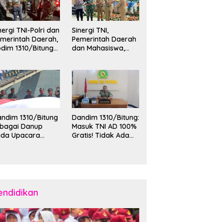
nergi TNI-Polri dan
Sinergi TNI,
merintah Daerah,
Pemerintah Daerah
dim 1310/Bitung
dan Mahasiswa,
rkuat Ketertiban
Kasdim 1310/Bitung
an Keamanan
Hadiri Penerimaan
layah Kota Bitung
Mahasiswa KKT
Unsrat Manado di
Kota Bitung
ndim 1310/Bitung
Dandim 1310/Bitung:
ebagai Danup
Masuk TNI AD 100%
ada Upacara
Gratis! Tidak Ada
emberangkatan
Calo, Pemuda
rya Bakti Skala
Bitung-Minut Silakan
esar Kodam
Daftar
II/Merdeka TA
26 ke Kepulauan
laud dan Sangihe
endidikan