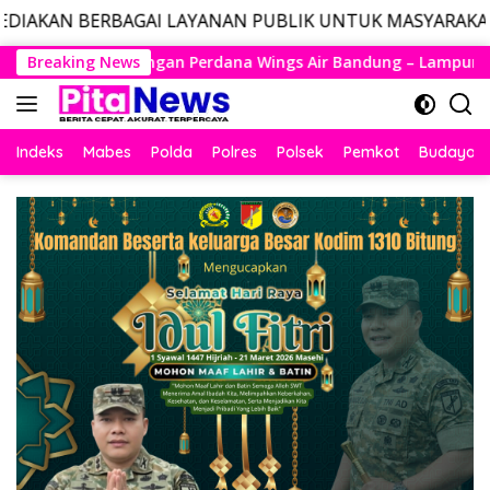
AI LAYANAN PUBLIK UNTUK MASYARAKAT, LAYANAN DARU
Langsung
Wings Air Bandung – Lampung Resmi Mengudara, Husein Kembal
Breaking News
ke
konten
Indeks
Mabes
Polda
Polres
Polsek
Pemkot
Budaya