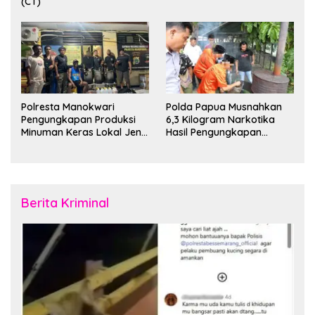
(CT)
Polresta Manokwari
Polda Papua Musnahkan
Pengungkapan Produksi
6,3 Kilogram Narkotika
Minuman Keras Lokal Jenis
Hasil Pengungkapan
Cap Tikus di Distrik Tanah
Jaringan Lintas Wilayah
Rubuh
Februari 2026
Berita Kriminal