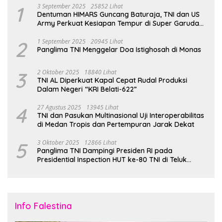
1
3 September 2025
25852 Lihat
Dentuman HIMARS Guncang Baturaja, TNI dan US
Army Perkuat Kesiapan Tempur di Super Garuda
Shield 2025
2
1 September 2025
20945 Lihat
Panglima TNI Menggelar Doa Istighosah di Monas
3
2 Oktober 2025
18840 Lihat
TNI AL Diperkuat Kapal Cepat Rudal Produksi
Dalam Negeri “KRI Belati-622”
4
27 Agustus 2025
13945 Lihat
TNI dan Pasukan Multinasional Uji Interoperabilitas
di Medan Tropis dan Pertempuran Jarak Dekat
5
3 Oktober 2025
12866 Lihat
Panglima TNI Dampingi Presiden RI pada
Presidential Inspection HUT ke-80 TNI di Teluk
Jakarta
Info Falestina