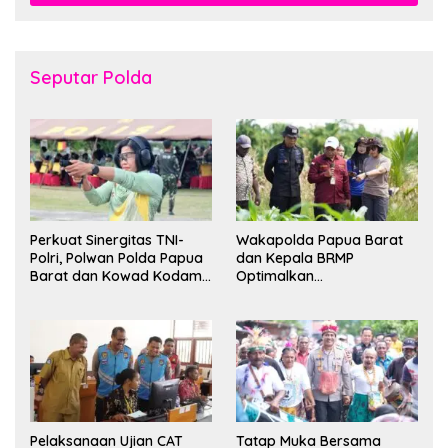
Seputar Polda
Perkuat Sinergitas TNI-
Wakapolda Papua Barat
Polri, Polwan Polda Papua
dan Kepala BRMP
Barat dan Kowad Kodam
Optimalkan
XVIII/Kasuari Gelar
Pengembangan Benih
Ekshibisi Menembak
Jagung untuk Ketahanan
Persahabatan
Pangan Papua Barat
Pelaksanaan Ujian CAT
Tatap Muka Bersama