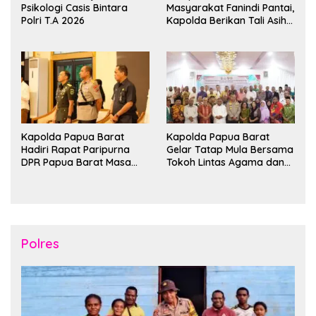
Psikologi Casis Bintara
Masyarakat Fanindi Pantai,
Polri T.A 2026
Kapolda Berikan Tali Asih
dan Bakti Kesehatan
Kapolda Papua Barat
Kapolda Papua Barat
Hadiri Rapat Paripurna
Gelar Tatap Mula Bersama
DPR Papua Barat Masa
Tokoh Lintas Agama dan
Persidangan Ke-I
Kerukunan Keluarga Suku
Tahun2026
Nusantara di Manokwari
Polres