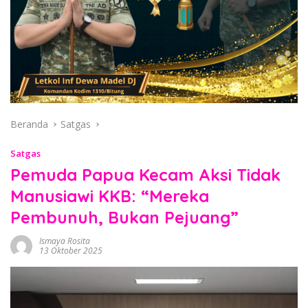
Beranda
Satgas
Satgas
Pemuda Papua Kecam Aksi Tidak
Manusiawi KKB: “Mereka
Pembunuh, Bukan Pejuang”
Ismaya Rosita
13 Oktober 2025