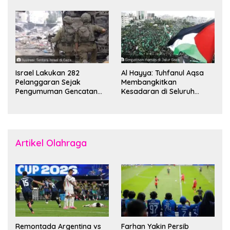
Komandan Mohammed
Boikot
Sinwar
Israel Lakukan 282
Al Hayya: Tuhfanul Aqsa
Pelanggaran Sejak
Membangkitkan
Pengumuman Gencatan
Kesadaran di Seluruh
Senjata
Dunia
Artikel Olahraga
Remontada Argentina vs
Farhan Yakin Persib