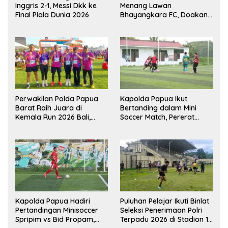
Inggris 2-1, Messi Dkk ke
Menang Lawan
Final Piala Dunia 2026
Bhayangkara FC, Doakan
Kembali Jadi Juara Liga
Perwakilan Polda Papua
Kapolda Papua Ikut
Barat Raih Juara di
Bertanding dalam Mini
Kemala Run 2026 Bali,
Soccer Match, Pererat
Harumkan Nama Daerah
Kebersamaan Personel di
Bulan Ramadan
Kapolda Papua Hadiri
Puluhan Pelajar Ikuti Binlat
Pertandingan Minisoccer
Seleksi Penerimaan Polri
Spripim vs Bid Propam,
Terpadu 2026 di Stadion 16