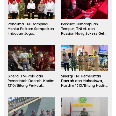
Panglima TNI Dampingi
Perkuat Kemampuan
Menko Polkam Sampaikan
Tempur, TNI AL dan
Imbauan Jaga
Russian Navy Sukses Gelar
Kondusivitas Bangsa
Latihan ORRUDA 2026
Sinergi TNI-Polri dan
Sinergi TNI, Pemerintah
Pemerintah Daerah, Kodim
Daerah dan Mahasiswa,
1310/Bitung Perkuat
Kasdim 1310/Bitung Hadiri
Ketertiban dan Keamanan
Penerimaan Mahasiswa
Wilayah Kota Bitung
KKT Unsrat Manado di
Kota Bitung