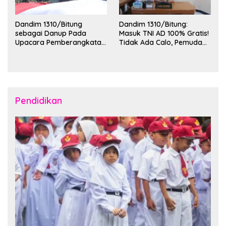
Dandim 1310/Bitung
Dandim 1310/Bitung:
sebagai Danup Pada
Masuk TNI AD 100% Gratis!
Upacara Pemberangkatan
Tidak Ada Calo, Pemuda
Karya Bakti Skala Besar
Bitung-Minut Silakan
Kodam XIII/Merdeka TA
Daftar
2026 ke Kepulauan Talaud
dan Sangihe
Pendidikan