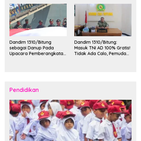
Wilayah Kota Bitung
KKT Unsrat Manado di
Kota Bitung
Dandim 1310/Bitung
Dandim 1310/Bitung:
sebagai Danup Pada
Masuk TNI AD 100% Gratis!
Upacara Pemberangkatan
Tidak Ada Calo, Pemuda
Karya Bakti Skala Besar
Bitung-Minut Silakan
Kodam XIII/Merdeka TA
Daftar
2026 ke Kepulauan Talaud
dan Sangihe
Pendidikan