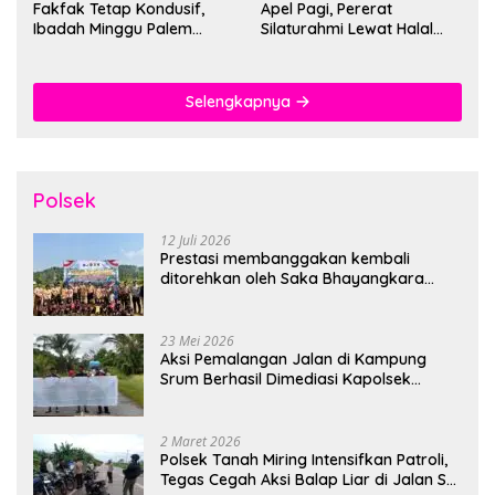
Fakfak Tetap Kondusif,
Apel Pagi, Pererat
Ibadah Minggu Palem
Silaturahmi Lewat Halal
Berlangsung Aman dan
Bihalal
Khidmat
Selengkapnya
Polsek
12 Juli 2026
Prestasi membanggakan kembali
ditorehkan oleh Saka Bhayangkara
Polsek Banjarsari
23 Mei 2026
Aksi Pemalangan Jalan di Kampung
Srum Berhasil Dimediasi Kapolsek
Bonggo
2 Maret 2026
Polsek Tanah Miring Intensifkan Patroli,
Tegas Cegah Aksi Balap Liar di Jalan SP