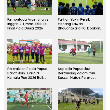
Remontada Argentina vs
Farhan Yakin Persib
Inggris 2-1, Messi Dkk ke
Menang Lawan
Final Piala Dunia 2026
Bhayangkara FC, Doakan
Kembali Jadi Juara Liga
Perwakilan Polda Papua
Kapolda Papua Ikut
Barat Raih Juara di
Bertanding dalam Mini
Kemala Run 2026 Bali,
Soccer Match, Pererat
Harumkan Nama Daerah
Kebersamaan Personel di
Bulan Ramadan