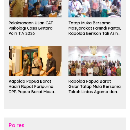
Pelaksanaan Ujian CAT
Tatap Muka Bersama
Psikologi Casis Bintara
Masyarakat Fanindi Pantai,
Polri T.A 2026
Kapolda Berikan Tali Asih
dan Bakti Kesehatan
Kapolda Papua Barat
Kapolda Papua Barat
Hadiri Rapat Paripurna
Gelar Tatap Mula Bersama
DPR Papua Barat Masa
Tokoh Lintas Agama dan
Persidangan Ke-I
Kerukunan Keluarga Suku
Tahun2026
Nusantara di Manokwari
Polres