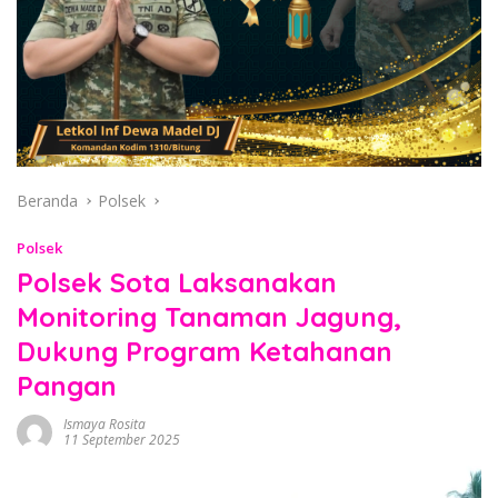
Beranda
Polsek
Polsek
Polsek Sota Laksanakan
Monitoring Tanaman Jagung,
Dukung Program Ketahanan
Pangan
Ismaya Rosita
11 September 2025