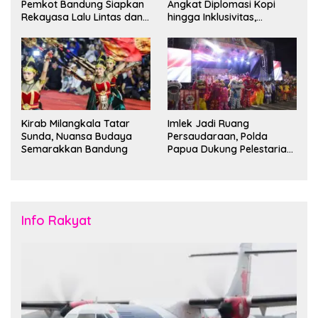
Pemkot Bandung Siapkan
Angkat Diplomasi Kopi
Rekayasa Lalu Lintas dan
hingga Inklusivitas,
Kantong Parkir
Bandung Siap Sambut 25
Duta Besar
Kirab Milangkala Tatar
Imlek Jadi Ruang
Sunda, Nuansa Budaya
Persaudaraan, Polda
Semarakkan Bandung
Papua Dukung Pelestarian
Budaya di Tanah Papua
Info Rakyat