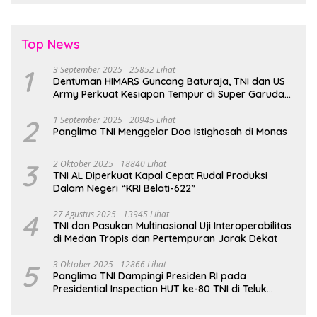
Top News
1
3 September 2025
25852 Lihat
Dentuman HIMARS Guncang Baturaja, TNI dan US
Army Perkuat Kesiapan Tempur di Super Garuda
Shield 2025
2
1 September 2025
20945 Lihat
Panglima TNI Menggelar Doa Istighosah di Monas
3
2 Oktober 2025
18840 Lihat
TNI AL Diperkuat Kapal Cepat Rudal Produksi
Dalam Negeri “KRI Belati-622”
4
27 Agustus 2025
13945 Lihat
TNI dan Pasukan Multinasional Uji Interoperabilitas
di Medan Tropis dan Pertempuran Jarak Dekat
5
3 Oktober 2025
12866 Lihat
Panglima TNI Dampingi Presiden RI pada
Presidential Inspection HUT ke-80 TNI di Teluk
Jakarta