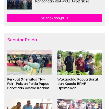
Rancangan KUA-PPAS APBD 2026
Selengkapnya
Seputar Polda
Perkuat Sinergitas TNI-
Wakapolda Papua Barat
Polri, Polwan Polda Papua
dan Kepala BRMP
Barat dan Kowad Kodam
Optimalkan
XVIII/Kasuari Gelar
Pengembangan Benih
Ekshibisi Menembak
Jagung untuk Ketahanan
Persahabatan
Pangan Papua Barat