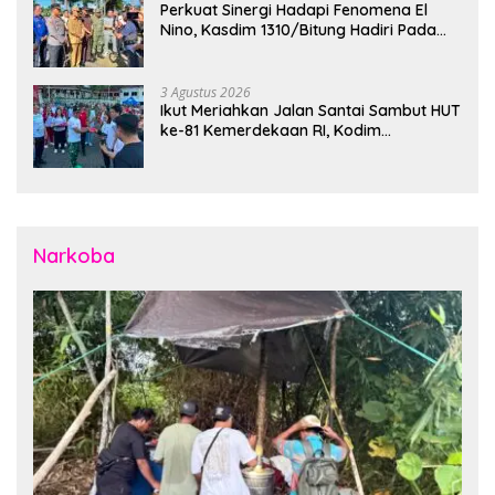
Perkuat Sinergi Hadapi Fenomena El
Nino, Kasdim 1310/Bitung Hadiri Pada
Apel Gelar Pasukan Penanggulangan
Bencana di Polres Bitung
3 Agustus 2026
Ikut Meriahkan Jalan Santai Sambut HUT
ke-81 Kemerdekaan RI, Kodim
1310/Bitung Bangun Semangat
Persatuan Bersama Pemerintah Daerah
dan Masyarakat
Narkoba