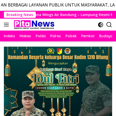
AYANAN PUBLIK UNTUK MASYARAKAT, LAYANAN DARURAT 
Langsung
r Bandung – Lampung Resmi Mengudara, Husein Kembali Layani
Breaking News
ke
konten
Indeks
Mabes
Polda
Polres
Polsek
Pemkot
Budaya