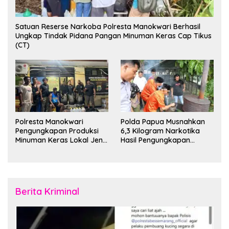
Satuan Reserse Narkoba Polresta Manokwari Berhasil
Ungkap Tindak Pidana Pangan Minuman Keras Cap Tikus
(CT)
Polresta Manokwari
Polda Papua Musnahkan
Pengungkapan Produksi
6,3 Kilogram Narkotika
Minuman Keras Lokal Jenis
Hasil Pengungkapan
Cap Tikus di Distrik Tanah
Jaringan Lintas Wilayah
Rubuh
Februari 2026
Berita Kriminal