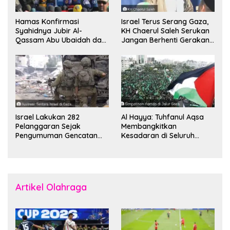
Hamas Konfirmasi
Israel Terus Serang Gaza,
Syahidnya Jubir Al-
KH Chaerul Saleh Serukan
Qassam Abu Ubaidah dan
Jangan Berhenti Gerakan
Komandan Mohammed
Boikot
Sinwar
Israel Lakukan 282
Al Hayya: Tuhfanul Aqsa
Pelanggaran Sejak
Membangkitkan
Pengumuman Gencatan
Kesadaran di Seluruh
Senjata
Dunia
Artikel Olahraga