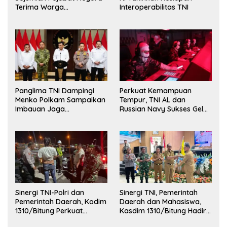
Terima Warga
Interoperabilitas TNI
Kehormatan dan Brevet
Korps Marinir
Panglima TNI Dampingi
Perkuat Kemampuan
Menko Polkam Sampaikan
Tempur, TNI AL dan
Imbauan Jaga
Russian Navy Sukses Gelar
Kondusivitas Bangsa
Latihan ORRUDA 2026
Sinergi TNI-Polri dan
Sinergi TNI, Pemerintah
Pemerintah Daerah, Kodim
Daerah dan Mahasiswa,
1310/Bitung Perkuat
Kasdim 1310/Bitung Hadiri
Ketertiban dan Keamanan
Penerimaan Mahasiswa