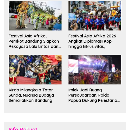
Festival Asia Afrika,
Festival Asia Afrika 2026
Pemkot Bandung Siapkan
Angkat Diplomasi Kopi
Rekayasa Lalu Lintas dan
hingga Inklusivitas,
Kantong Parkir
Bandung Siap Sambut 25
Duta Besar
Kirab Milangkala Tatar
Imlek Jadi Ruang
Sunda, Nuansa Budaya
Persaudaraan, Polda
Semarakkan Bandung
Papua Dukung Pelestarian
Budaya di Tanah Papua
Info Rakyat