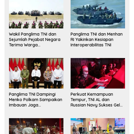
Wakil Panglima TNI dan
Panglima TNI dan Menhan
Sejumlah Pejabat Negara
RI Yakinkan Kesiapan
Terima Warga
Interoperabilitas TNI
Kehormatan dan Brevet
Korps Marinir
Panglima TNI Dampingi
Perkuat Kemampuan
Menko Polkam Sampaikan
Tempur, TNI AL dan
Imbauan Jaga
Russian Navy Sukses Gelar
Kondusivitas Bangsa
Latihan ORRUDA 2026