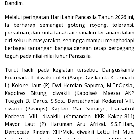
Dandim.
Melalui peringatan Hari Lahir Pancasila Tahun 2026 ini,
Ia berharap semangat gotong royong, toleransi,
persatuan, dan cinta tanah air semakin tertanam dalam
diri seluruh masyarakat, sehingga mampu menghadapi
berbagai tantangan bangsa dengan tetap berpegang
teguh pada nilai-nilai luhur Pancasila.
Turut hadir pada kegiatan tersebut, Danguskamla
Koarmada II, diwakili oleh (Asops Guskamla Koarmada
II) Kolonel laut (P) Dwi Herdian Saputra, M.Tr.Opsla.,
Kapolres Bitung, diwakili (Kapolsek Maesa) AKP
Tuegeh D. Darus, S.Sos., Dansathantai Kodaeral VIII,
diwakili (Pasiops) Kapten Mar Sunaryo, Dansatrol
Kodaeral VIII, diwakili (Komandan KKR Kakap-811)
Mayor Laut (P) Haruman Aru Afrizal, S.S.T.Han.,
Dansecata Rindam XIII/Mdk, diwakili Lettu Inf Muh.