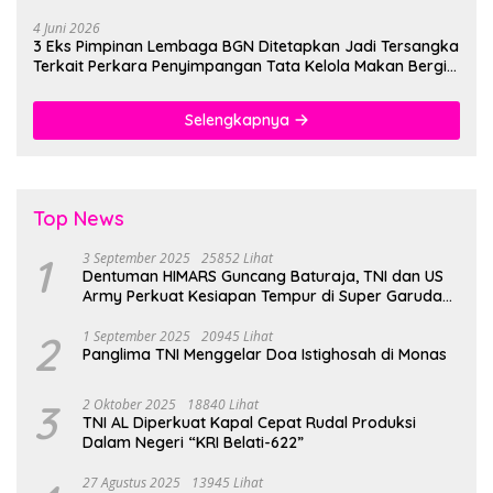
4 Juni 2026
3 Eks Pimpinan Lembaga BGN Ditetapkan Jadi Tersangka
Terkait Perkara Penyimpangan Tata Kelola Makan Bergizi
Gratis
Selengkapnya
Top News
1
3 September 2025
25852 Lihat
Dentuman HIMARS Guncang Baturaja, TNI dan US
Army Perkuat Kesiapan Tempur di Super Garuda
Shield 2025
2
1 September 2025
20945 Lihat
Panglima TNI Menggelar Doa Istighosah di Monas
3
2 Oktober 2025
18840 Lihat
TNI AL Diperkuat Kapal Cepat Rudal Produksi
Dalam Negeri “KRI Belati-622”
27 Agustus 2025
13945 Lihat