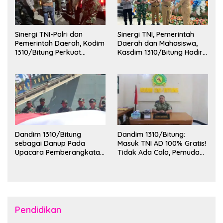
Sinergi TNI-Polri dan
Sinergi TNI, Pemerintah
Pemerintah Daerah, Kodim
Daerah dan Mahasiswa,
1310/Bitung Perkuat
Kasdim 1310/Bitung Hadiri
Ketertiban dan Keamanan
Penerimaan Mahasiswa
Wilayah Kota Bitung
KKT Unsrat Manado di
Kota Bitung
Dandim 1310/Bitung
Dandim 1310/Bitung:
sebagai Danup Pada
Masuk TNI AD 100% Gratis!
Upacara Pemberangkatan
Tidak Ada Calo, Pemuda
Karya Bakti Skala Besar
Bitung-Minut Silakan
Kodam XIII/Merdeka TA
Daftar
2026 ke Kepulauan Talaud
dan Sangihe
Pendidikan