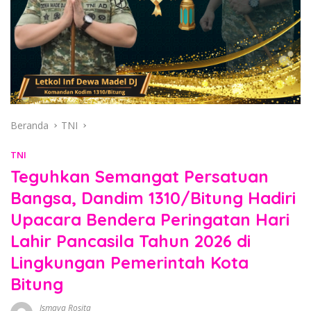
Beranda
TNI
TNI
Teguhkan Semangat Persatuan
Bangsa, Dandim 1310/Bitung Hadiri
Upacara Bendera Peringatan Hari
Lahir Pancasila Tahun 2026 di
Lingkungan Pemerintah Kota
Bitung
Ismaya Rosita