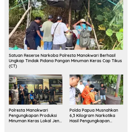
Satuan Reserse Narkoba Polresta Manokwari Berhasil
Ungkap Tindak Pidana Pangan Minuman Keras Cap Tikus
(CT)
Polresta Manokwari
Polda Papua Musnahkan
Pengungkapan Produksi
6,3 Kilogram Narkotika
Minuman Keras Lokal Jenis
Hasil Pengungkapan
Cap Tikus di Distrik Tanah
Jaringan Lintas Wilayah
Rubuh
Februari 2026