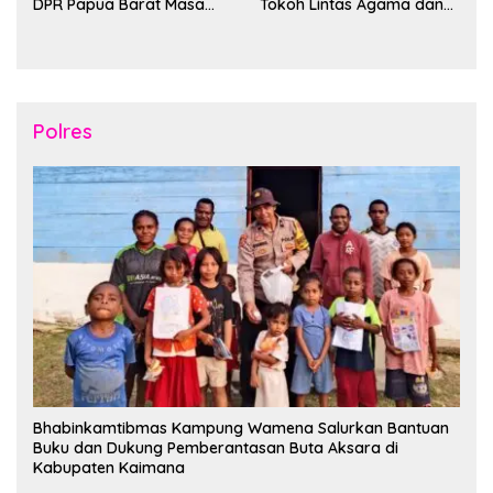
DPR Papua Barat Masa
Tokoh Lintas Agama dan
Persidangan Ke-I
Kerukunan Keluarga Suku
Tahun2026
Nusantara di Manokwari
Polres
Bhabinkamtibmas Kampung Wamena Salurkan Bantuan
Buku dan Dukung Pemberantasan Buta Aksara di
Kabupaten Kaimana