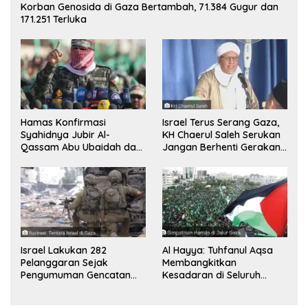
Korban Genosida di Gaza Bertambah, 71.384 Gugur dan
171.251 Terluka
Hamas Konfirmasi
Israel Terus Serang Gaza,
Syahidnya Jubir Al-
KH Chaerul Saleh Serukan
Qassam Abu Ubaidah dan
Jangan Berhenti Gerakan
Komandan Mohammed
Boikot
Sinwar
Israel Lakukan 282
Al Hayya: Tuhfanul Aqsa
Pelanggaran Sejak
Membangkitkan
Pengumuman Gencatan
Kesadaran di Seluruh
Senjata
Dunia