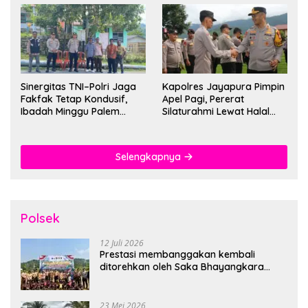
Sinergitas TNI–Polri Jaga
Kapolres Jayapura Pimpin
Fakfak Tetap Kondusif,
Apel Pagi, Pererat
Ibadah Minggu Palem
Silaturahmi Lewat Halal
Berlangsung Aman dan
Bihalal
Khidmat
Selengkapnya
Polsek
12 Juli 2026
Prestasi membanggakan kembali
ditorehkan oleh Saka Bhayangkara
Polsek Banjarsari
23 Mei 2026