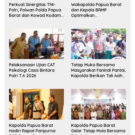
Perkuat Sinergitas TNI-
Wakapolda Papua Barat
Polri, Polwan Polda Papua
dan Kepala BRMP
Barat dan Kowad Kodam
Optimalkan
XVIII/Kasuari Gelar
Pengembangan Benih
Ekshibisi Menembak
Jagung untuk Ketahanan
Persahabatan
Pangan Papua Barat
Pelaksanaan Ujian CAT
Tatap Muka Bersama
Psikologi Casis Bintara
Masyarakat Fanindi Pantai,
Polri T.A 2026
Kapolda Berikan Tali Asih
dan Bakti Kesehatan
Kapolda Papua Barat
Kapolda Papua Barat
Hadiri Rapat Paripurna
Gelar Tatap Mula Bersama