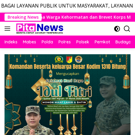
 PUBLIK UNTUK MASYARAKAT, LAYANAN DARURAT CALL CE
Langsung
atan dan Brevet Korps Marinir
Breaking News
Panglima TNI dan Menha
ke
konten
Indeks
Mabes
Polda
Polres
Polsek
Pemkot
Budaya