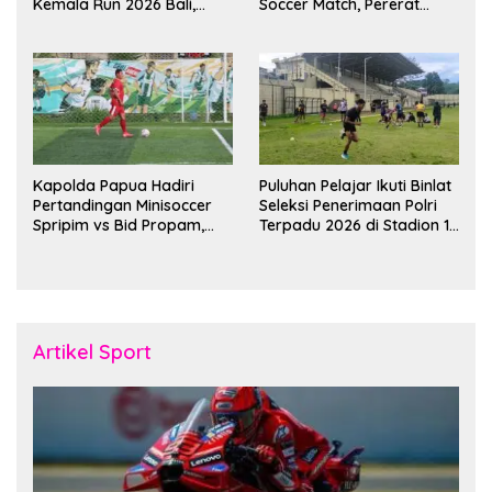
Kemala Run 2026 Bali,
Soccer Match, Pererat
Harumkan Nama Daerah
Kebersamaan Personel di
Bulan Ramadan
Kapolda Papua Hadiri
Puluhan Pelajar Ikuti Binlat
Pertandingan Minisoccer
Seleksi Penerimaan Polri
Spripim vs Bid Propam,
Terpadu 2026 di Stadion 16
Pererat Soliditas dan
November Fakfak
Kebersamaan Personel
Artikel Sport