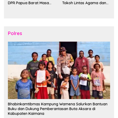
DPR Papua Barat Masa
Tokoh Lintas Agama dan
Persidangan Ke-I
Kerukunan Keluarga Suku
Tahun2026
Nusantara di Manokwari
Polres
Bhabinkamtibmas Kampung Wamena Salurkan Bantuan
Buku dan Dukung Pemberantasan Buta Aksara di
Kabupaten Kaimana