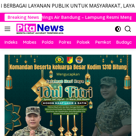
ANAN PUBLIK UNTUK MASYARAKAT, LAYANAN DARURAT CAL
Langsung
dung – Lampung Resmi Mengudara, Husein Kembali Layani Rute
Breaking News
ke
konten
Indeks
Mabes
Polda
Polres
Polsek
Pemkot
Budaya