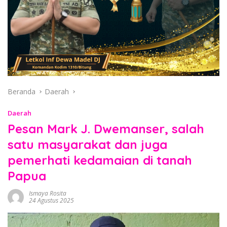
Beranda
Daerah
Daerah
Pesan Mark J. Dwemanser, salah
satu masyarakat dan juga
pemerhati kedamaian di tanah
Papua
Ismaya Rosita
24 Agustus 2025