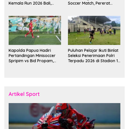
Kemala Run 2026 Bali,
Soccer Match, Pererat
Harumkan Nama Daerah
Kebersamaan Personel di
Bulan Ramadan
Kapolda Papua Hadiri
Puluhan Pelajar Ikuti Binlat
Pertandingan Minisoccer
Seleksi Penerimaan Polri
Spripim vs Bid Propam,
Terpadu 2026 di Stadion 16
Pererat Soliditas dan
November Fakfak
Kebersamaan Personel
Artikel Sport