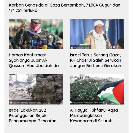
Korban Genosida di Gaza Bertambah, 71.384 Gugur dan
171.251 Terluka
Hamas Konfirmasi
Israel Terus Serang Gaza,
Syahidnya Jubir Al-
KH Chaerul Saleh Serukan
Qassam Abu Ubaidah dan
Jangan Berhenti Gerakan
Komandan Mohammed
Boikot
Sinwar
Israel Lakukan 282
Al Hayya: Tuhfanul Aqsa
Pelanggaran Sejak
Membangkitkan
Pengumuman Gencatan
Kesadaran di Seluruh
Senjata
Dunia