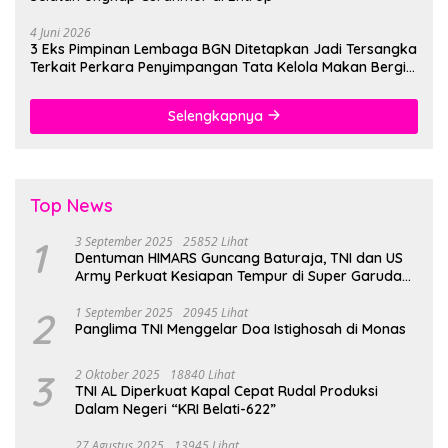
4 Juni 2026
3 Eks Pimpinan Lembaga BGN Ditetapkan Jadi Tersangka
Terkait Perkara Penyimpangan Tata Kelola Makan Bergizi
Gratis
Selengkapnya
Top News
1
3 September 2025
25852 Lihat
Dentuman HIMARS Guncang Baturaja, TNI dan US
Army Perkuat Kesiapan Tempur di Super Garuda
Shield 2025
2
1 September 2025
20945 Lihat
Panglima TNI Menggelar Doa Istighosah di Monas
3
2 Oktober 2025
18840 Lihat
TNI AL Diperkuat Kapal Cepat Rudal Produksi
Dalam Negeri “KRI Belati-622”
27 Agustus 2025
13945 Lihat