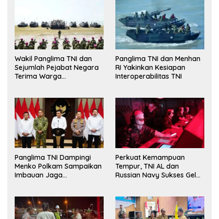
Wakil Panglima TNI dan
Panglima TNI dan Menhan
Sejumlah Pejabat Negara
RI Yakinkan Kesiapan
Terima Warga
Interoperabilitas TNI
Kehormatan dan Brevet
Korps Marinir
Panglima TNI Dampingi
Perkuat Kemampuan
Menko Polkam Sampaikan
Tempur, TNI AL dan
Imbauan Jaga
Russian Navy Sukses Gelar
Kondusivitas Bangsa
Latihan ORRUDA 2026