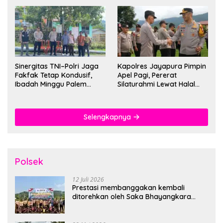
Sinergitas TNI–Polri Jaga
Kapolres Jayapura Pimpin
Fakfak Tetap Kondusif,
Apel Pagi, Pererat
Ibadah Minggu Palem
Silaturahmi Lewat Halal
Berlangsung Aman dan
Bihalal
Khidmat
Selengkapnya
Polsek
12 Juli 2026
Prestasi membanggakan kembali
ditorehkan oleh Saka Bhayangkara
Polsek Banjarsari