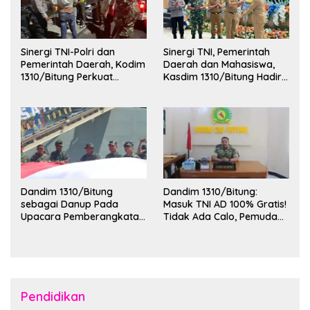
Sinergi TNI-Polri dan
Sinergi TNI, Pemerintah
Pemerintah Daerah, Kodim
Daerah dan Mahasiswa,
1310/Bitung Perkuat
Kasdim 1310/Bitung Hadiri
Ketertiban dan Keamanan
Penerimaan Mahasiswa
Wilayah Kota Bitung
KKT Unsrat Manado di
Kota Bitung
Dandim 1310/Bitung
Dandim 1310/Bitung:
sebagai Danup Pada
Masuk TNI AD 100% Gratis!
Upacara Pemberangkatan
Tidak Ada Calo, Pemuda
Karya Bakti Skala Besar
Bitung-Minut Silakan
Kodam XIII/Merdeka TA
Daftar
2026 ke Kepulauan Talaud
dan Sangihe
Pendidikan