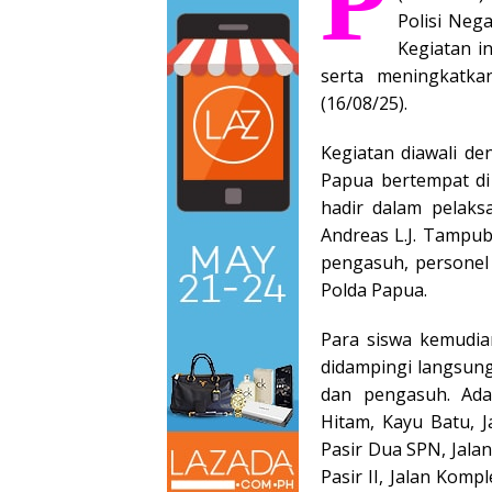
P
Polisi Neg
Kegiatan in
serta meningkatka
(16/08/25).
Kegiatan diawali d
Papua bertempat d
hadir dalam pelaks
Andreas L.J. Tampubo
pengasuh, personel
Polda Papua.
Para siswa kemudia
didampingi langsun
dan pengasuh. Ada
Hitam, Kayu Batu, 
Pasir Dua SPN, Jalan
Pasir II, Jalan Kom