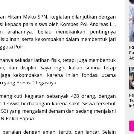
gan Hitam Mako SPN, kegiatan dilanjutkan dengan
si kepada para siswa oleh Kombes Pol. Andreas L.J.
m arahannya, beliau menekankan pentingnya
isiplinan, serta kekompakan dalam membentuk jati
ggota Polri.
Fa
Pu
Ad
hanya sekadar latihan fisik, tetapi juga membentuk
n, dan disiplin. Saya ingin kalian semua tetap
aga kekompakan, karena inilah fondasi utama
i yang Presisi,” tegasnya.
P
mengikuti kegiatan sebanyak 428 orang, dengan
Te
n 1 siswa berhalangan karena sakit. Siswa tersebut
In
/153) yang mengalami demam dan sedang menjalani
Mu
Se
SPN Polda Papua.
i berjalan dengan aman, tertib, dan lancar. Selain