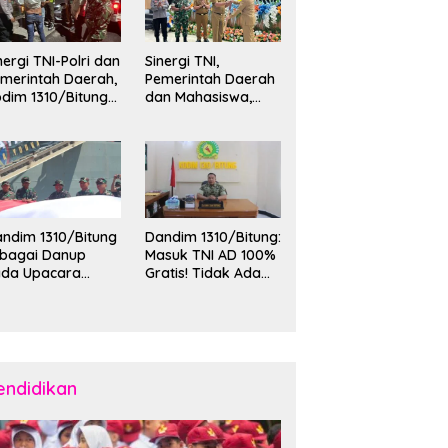
nergi TNI-Polri dan
Sinergi TNI,
merintah Daerah,
Pemerintah Daerah
dim 1310/Bitung
dan Mahasiswa,
rkuat Ketertiban
Kasdim 1310/Bitung
an Keamanan
Hadiri Penerimaan
layah Kota Bitung
Mahasiswa KKT
Unsrat Manado di
Kota Bitung
ndim 1310/Bitung
Dandim 1310/Bitung:
ebagai Danup
Masuk TNI AD 100%
ada Upacara
Gratis! Tidak Ada
emberangkatan
Calo, Pemuda
rya Bakti Skala
Bitung-Minut Silakan
esar Kodam
Daftar
II/Merdeka TA
26 ke Kepulauan
laud dan Sangihe
endidikan