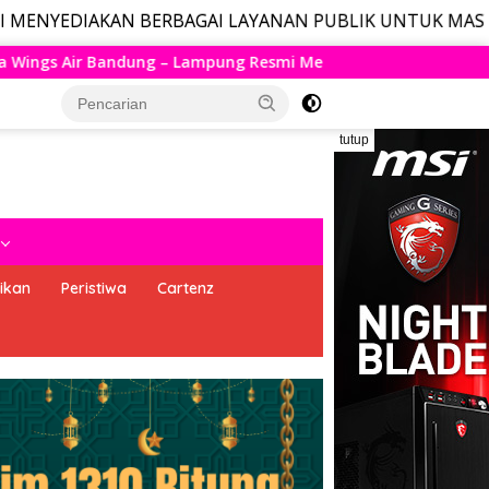
AN BERBAGAI LAYANAN PUBLIK UNTUK MASYARAKAT, LAYA
esmi Mengudara, Husein Kembali Layani Rute Berjadwal
tutup
ikan
Peristiwa
Cartenz