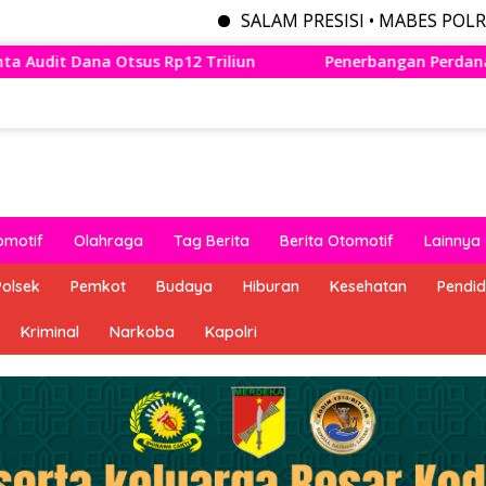
SALAM PRESISI • MABES POLRI MENYEDIAK
n
Penerbangan Perdana Wings Air Bandung – Lampung R
omotif
Olahraga
Tag Berita
Berita Otomotif
Lainnya
Polsek
Pemkot
Budaya
Hiburan
Kesehatan
Pendid
Kriminal
Narkoba
Kapolri