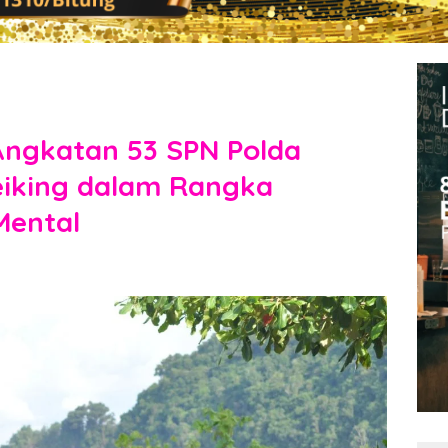
 Angkatan 53 SPN Polda
iking dalam Rangka
Mental