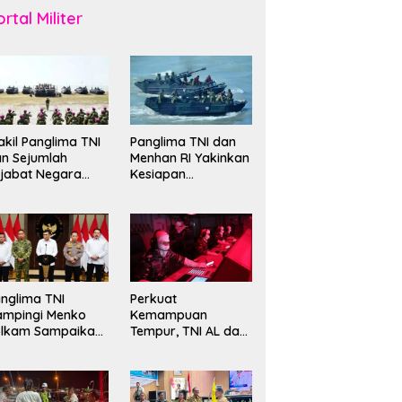
rtal Militer
kil Panglima TNI
Panglima TNI dan
n Sejumlah
Menhan RI Yakinkan
jabat Negara
Kesiapan
erima Warga
Interoperabilitas TNI
ehormatan dan
evet Korps
rinir
nglima TNI
Perkuat
ampingi Menko
Kemampuan
olkam Sampaikan
Tempur, TNI AL dan
mbauan Jaga
Russian Navy
ndusivitas
Sukses Gelar
angsa
Latihan ORRUDA
2026