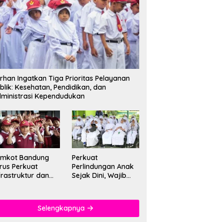
rhan Ingatkan Tiga Prioritas Pelayanan
blik: Kesehatan, Pendidikan, dan
ministrasi Kependudukan
emkot Bandung
Perkuat
rus Perkuat
Perlindungan Anak
frastruktur dan
Sejak Dini, Wajib
tu Pendidikan di
PAUD Satu Tahun
kolah
Jadi Fondasi Cegah
Kekerasan
Selengkapnya