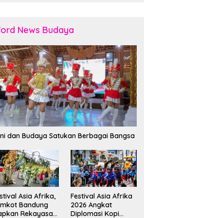
ord News Budaya
ni dan Budaya Satukan Berbagai Bangsa
stival Asia Afrika,
Festival Asia Afrika
emkot Bandung
2026 Angkat
apkan Rekayasa
Diplomasi Kopi