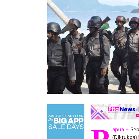
apua –
Seb
(Diktukba)