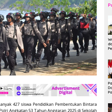
Po
Wa
da
Pe
T
K
Br
Ma
Pa
D
P
I
Ko
anyak 427 siswa Pendidikan Pembentukan Bintara
B
 Polri Angkatan 53 Tahun Anggaran 2025 di Sekolah