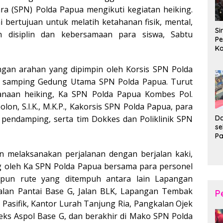
ara (SPN) Polda Papua mengikuti kegiatan heiking.
i bertujuan untuk melatih ketahanan fisik, mental,
Si
n disiplin dan kebersamaan para siswa, Sabtu
Pe
Ko
Pe
d
engan arahan yang dipimpin oleh Korsis SPN Polda
Wi
i samping Gedung Utama SPN Polda Papua. Turut
anaan heiking, Ka SPN Polda Papua Kombes Pol.
lon, S.I.K., M.K.P., Kakorsis SPN Polda Papua, para
Da
 pendamping, serta tim Dokkes dan Poliklinik SPN
s
P
P
n melaksanakan perjalanan dengan berjalan kaki,
Ka
B
g oleh Ka SPN Polda Papua bersama para personel
XI
pun rute yang ditempuh antara lain Lapangan
20
Ta
Jalan Pantai Base G, Jalan BLK, Lapangan Tembak
P
 Pasifik, Kantor Lurah Tanjung Ria, Pangkalan Ojek
pleks Aspol Base G, dan berakhir di Mako SPN Polda