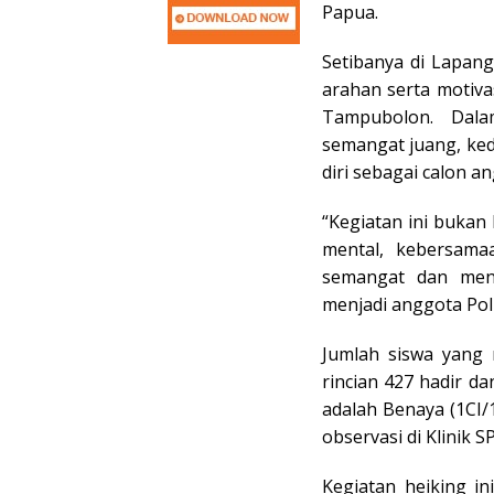
Papua.
Setibanya di Lapan
arahan serta motiva
Tampubolon. Dala
semangat juang, ked
diri sebagai calon an
“Kegiatan ini bukan 
mental, kebersamaa
semangat dan menj
menjadi anggota Polr
Jumlah siswa yang 
rincian 427 hadir da
adalah Benaya (1CI
observasi di Klinik 
Kegiatan heiking in